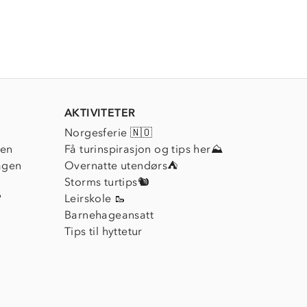
AKTIVITETER
Norgesferie 🇳🇴
ien
Få turinspirasjon og tips her⛰
agen
Overnatte utendørs⛺
Storms turtips🐿️
?
Leirskole 🥾
Barnehageansatt
Tips til hyttetur