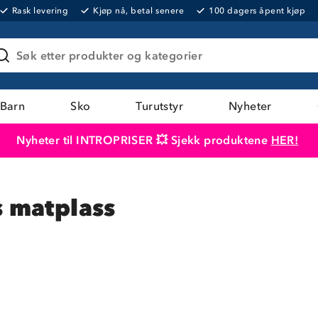
Rask levering
Kjøp nå, betal senere
100 dagers åpent kjøp
Søk etter produkter og kategorier
Barn
Sko
Turutstyr
Nyheter
Nyheter til INTROPRISER 💥 Sjekk produktene
HER!
Produktet er lagt i handlekurven
Til kassen
 matplass