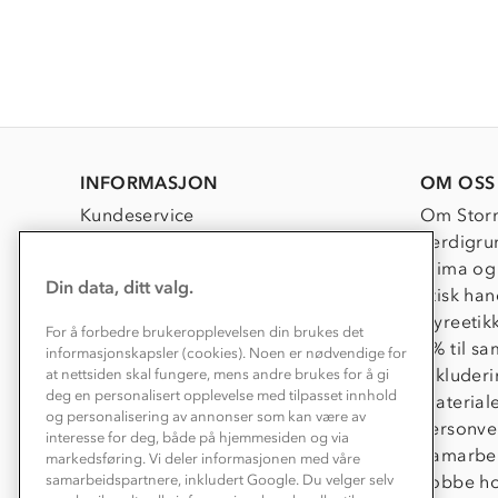
INFORMASJON
OM OSS
Kundeservice
Om Stor
Kontakt oss
Verdigru
Konkurransevinnere
Klima og
Din data, ditt valg.
Kundeklubb
Etisk han
Våre butikker
Dyreetik
For å forbedre brukeropplevelsen din brukes det
Bedrift, barnehage og SFO
1% til s
informasjonskapsler (cookies). Noen er nødvendige for
Presse
Inkluder
at nettsiden skal fungere, mens andre brukes for å gi
deg en personalisert opplevelse med tilpasset innhold
Material
og personalisering av annonser som kan være av
Personve
interesse for deg, både på hjemmesiden og via
Samarbe
markedsføring. Vi deler informasjonen med våre
samarbeidspartnere, inkludert Google. Du velger selv
Jobbe ho