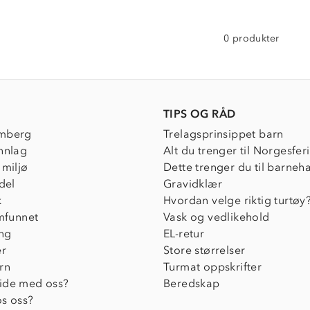
0 produkter
TIPS OG RÅD
mberg
Trelagsprinsippet barn
nnlag
Alt du trenger til Norgesfer
 miljø
Dette trenger du til barneh
del
Gravidklær
k
Hvordan velge riktig turtøy
amfunnet
Vask og vedlikehold
ing
EL-retur
er
Store størrelser
rn
Turmat oppskrifter
ide med oss?
Beredskap
s oss?