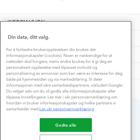
Få turinspirasjon og tips her⛰
Bedrift, barnehage og SFO
Personvern
EL-retur
Overnatte utendørs⛺
Presse
Samarbeide med oss?
INFORMASJON
Store størrelser
Storms turtips🐿️
Jobbe hos oss?
Turmat oppskrifter
Din data, ditt valg.
OM OSS
Leirskole 🥾
Beredskap
For å forbedre brukeropplevelsen din brukes det
Barnehageansatt
TIPS OG RÅD
informasjonskapsler (cookies). Noen er nødvendige for at
nettsiden skal fungere, mens andre brukes for å gi deg en
Tips til hyttetur
personalisert opplevelse med tilpasset innhold og
AKTIVITETER
personalisering av annonser som kan være av interesse for deg,
både på hjemmesiden og via markedsføring. Vi deler
informasjonen med våre samarbeidspartnere, inkludert Google.
Du velger selv om du vil godta alle informasjonskapsler eller
tilpasse innstillingene. Les mer i vår personvernerklæring om
hvordan vi bruker informasjonskapsler og hvilke partnere vi
samarbeider med.
Les vår personvernserklæring
Du betaler enkelt med
Godta alle