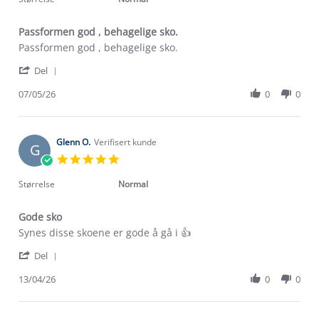
Passformen god , behagelige sko.
Review
review
Passformen god , behagelige sko.
by
stating
'
Arne
Passformen
Del
Share
J.
god
Review
07/05/26
0
0
on
,
by
7
behagelige
Arne
May
sko.
J.
2026
on
Glenn O.
Verifisert kunde
G
7
5.0
May
star
2026
rating
Størrelse
Normal
Gode sko
Review
review
Synes disse skoene er gode å gå i 👍
by
stating
'
Glenn
Gode
Del
Share
O.
sko
Review
13/04/26
0
0
on
by
13
Om Stormberg
Glenn
Apr
O.
2026