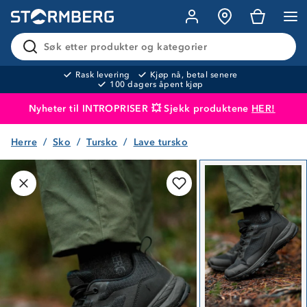
Søk etter produkter og kategorier
Rask levering
Kjøp nå, betal senere
100 dagers åpent kjøp
Nyheter til INTROPRISER 💥 Sjekk produktene
HER!
Herre
Sko
Tursko
Lave tursko
Produktet er lagt i handlekurven
Til kassen