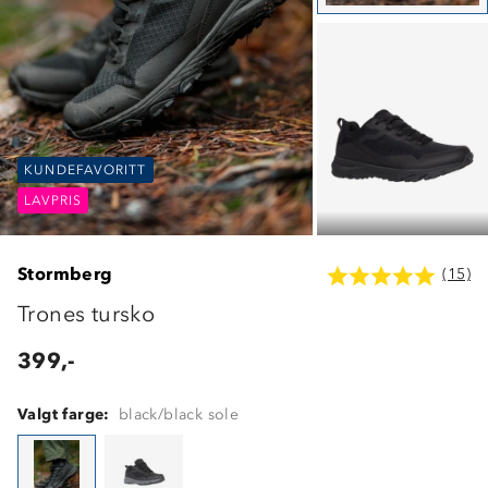
KUNDEFAVORITT
KUNDEFAVORITT
KUNDEFAVORITT
LAVPRIS
LAVPRIS
LAVPRIS
Stormberg
(15)
Trones tursko
399,-
Valgt farge:
black/black sole