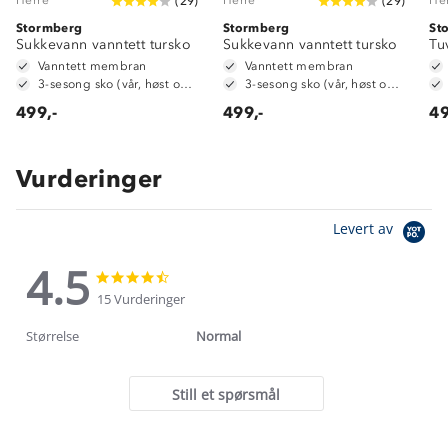
(
29
)
(
29
)
Stormberg
Stormberg
St
Sukkevann vanntett tursko
Sukkevann vanntett tursko
Tu
Vanntett membran
Vanntett membran
3-sesong sko (vår, høst og vinter)
3-sesong sko (vår, høst og vinter)
499,-
499,-
49
Vurderinger
Levert av
4.5
4.5
4.5
star
star
15 Vurderinger
rating
rating
Størrelse
Normal
Still et spørsmål