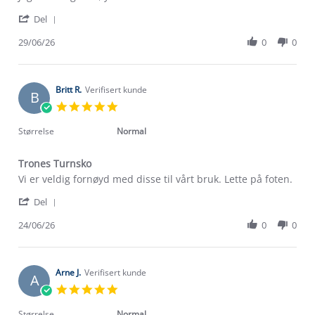
by
stating
'
Esben
Jeg
Del
Share
N.
er
Review
29/06/26
0
0
on
veldig
by
29
fornøyd
Esben
Jun
med
N.
2026
on
Britt R.
Verifisert kunde
B
29
5.0
Jun
star
2026
rating
Størrelse
Normal
Trones Turnsko
Review
review
Vi er veldig fornøyd med disse til vårt bruk. Lette på foten.
by
stating
'
Britt
Trones
Del
Share
R.
Turnsko
Review
24/06/26
0
0
on
by
24
Britt
Jun
R.
2026
on
Arne J.
Verifisert kunde
A
24
5.0
Jun
star
2026
rating
Størrelse
Normal