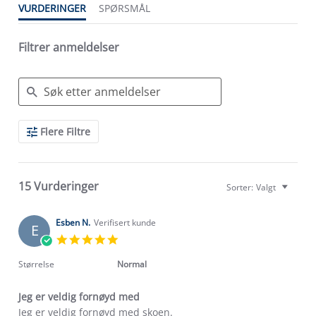
VURDERINGER
SPØRSMÅL
Filtrer anmeldelser
Search
Flere Filtre
Reviews
15 Vurderinger
Sorter:
Valgt
Esben N.
Verifisert kunde
E
5.0
star
rating
Størrelse
Normal
Jeg er veldig fornøyd med
Review
review
Jeg er veldig fornøyd med skoen.