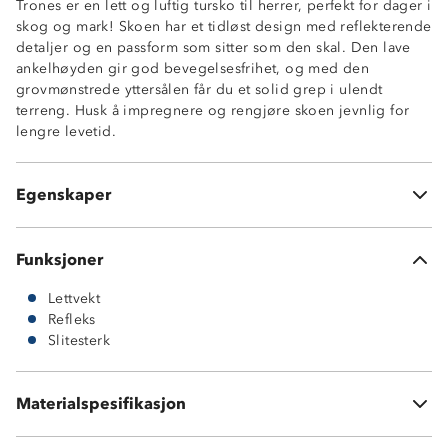
Trones er en lett og luftig tursko til herrer, perfekt for dager i
skog og mark! Skoen har et tidløst design med reflekterende
detaljer og en passform som sitter som den skal. Den lave
ankelhøyden gir god bevegelsesfrihet, og med den
Luftig
grovmønstrede yttersålen får du et solid grep i ulendt
Lettvekt
terreng. Husk å impregnere og rengjøre skoen jevnlig for
Godt grep
lengre levetid.
Refleksdetalj
God demping
Uttakbar innersåle
Egenskaper
Forsterket tå- og hælparti
Funksjoner
Lettvekt
Refleks
Slitesterk
Materialspesifikasjon
Vedlikehold: bør rengjøres og impregneres jevnlig