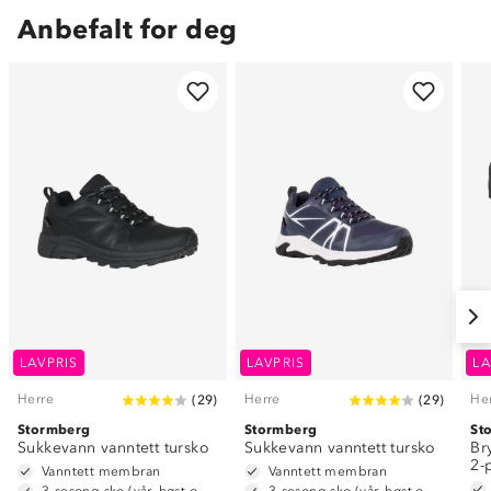
Anbefalt for deg
LAVPRIS
LAVPRIS
LA
Herre
Herre
He
(
29
)
(
29
)
Stormberg
Stormberg
St
Sukkevann vanntett tursko
Sukkevann vanntett tursko
Br
2-
Vanntett membran
Vanntett membran
3-sesong sko (vår, høst og vinter)
3-sesong sko (vår, høst og vinter)