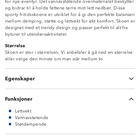
for nye eventyr. Det vannavstøtende overmaterialet beskytter
og bidrar til å holde føttene tørre mot lett nedbør. Disse
sporty fritidsskoene er utviklet for å gi den perfekte balansen
mellom demping, støtte og lettvekt for økt komfort. Skoen er
designet med et trendy design og passer perfekt til alt fra
byturer til utendørsaktiviteter.
Størrelse
Skoen er stor i størrelsen. Vi anbefaler å gå ned en størrelse
Lettvekt
eller velge den minste om man står mellom to.
Vannavstøtende
Tykk såle
God demping
Egenskaper
Myk og komfortabel
Funksjoner
Lettvekt
Vannavstøtende
Støtdempende