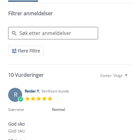
Filtrer anmeldelser
Search
Flere Filtre
Reviews
10 Vurderinger
Sorter:
Valgt
Reidar Y.
Verifisert kunde
R
5.0
star
rating
Størrelse
Normal
God sko
Review
review
God sko
by
stating