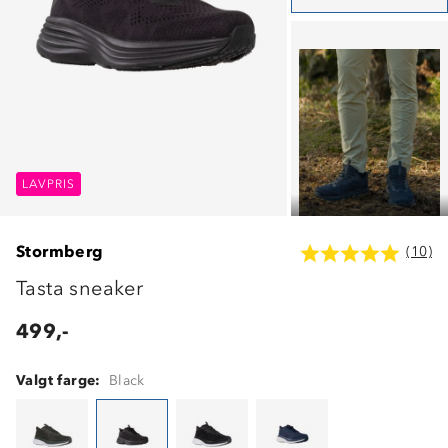
LAVPRIS
LAVPRIS
LAVPRIS
Stormberg
(10)
Tasta sneaker
499,-
Valgt farge:
Black