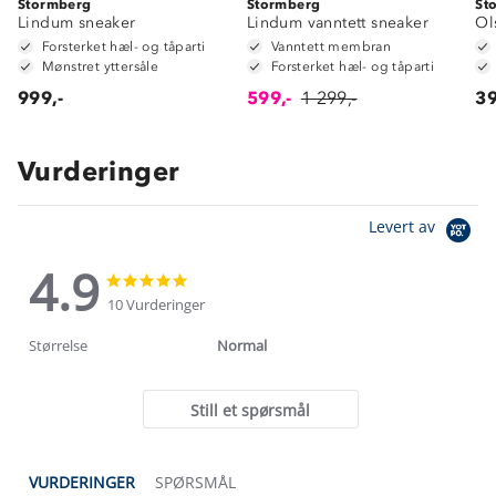
Stormberg
Stormberg
St
Lindum sneaker
Lindum vanntett sneaker
Ol
Forsterket hæl- og tåparti
Vanntett membran
Mønstret yttersåle
Forsterket hæl- og tåparti
999,-
599,-
1 299,-
39
Vurderinger
Levert av
4.9
4.9
4.9
star
star
10 Vurderinger
rating
rating
Størrelse
Normal
Still et spørsmål
VURDERINGER
SPØRSMÅL