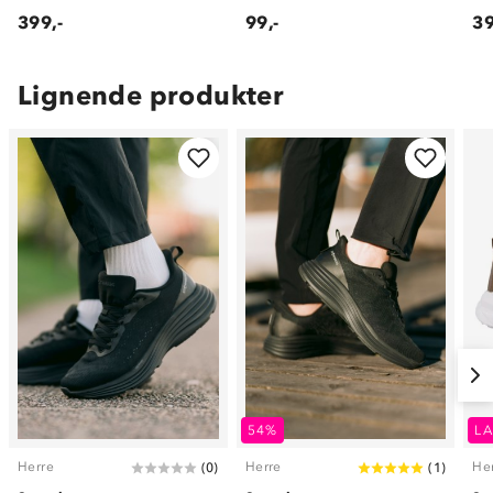
399,-
99,-
39
Lignende produkter
54%
LA
Herre
Herre
He
(
0
)
(
1
)