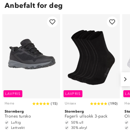
Anbefalt for deg
LAVPRIS
LAVPRIS
LA
Herre
Unisex
He
(
15
)
(
190
)
Stormberg
Stormberg
St
Trones tursko
Fagerli ullsokk 3-pack
Ol
Luftig
50% ull
Lettvekt
30% akryl