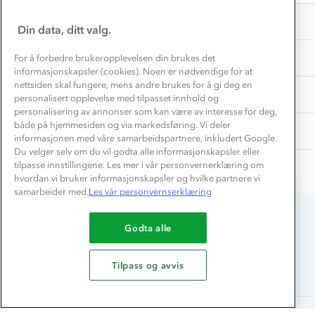
29
Overnatte utendørs⛺
Presse
Mar
Samarbeide med oss?
INFORMASJON
2026
Store størrelser
Din data, ditt valg.
Storms turtips🐿️
Jobbe hos oss?
Turmat oppskrifter
OM OSS
For å forbedre brukeropplevelsen din brukes det
Leirskole 🥾
informasjonskapsler (cookies). Noen er nødvendige for at
Beredskap
nettsiden skal fungere, mens andre brukes for å gi deg en
Barnehageansatt
TIPS OG RÅD
personalisert opplevelse med tilpasset innhold og
personalisering av annonser som kan være av interesse for deg,
Tips til hyttetur
både på hjemmesiden og via markedsføring. Vi deler
AKTIVITETER
informasjonen med våre samarbeidspartnere, inkludert Google.
Du velger selv om du vil godta alle informasjonskapsler eller
tilpasse innstillingene. Les mer i vår personvernerklæring om
hvordan vi bruker informasjonskapsler og hvilke partnere vi
samarbeider med.
Les vår personvernserklæring
Godta alle
Du betaler enkelt med
Tilpass og avvis