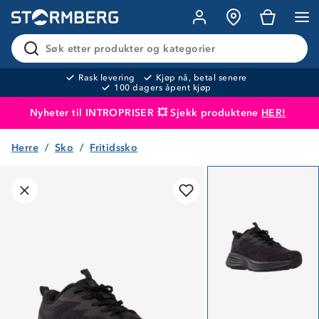
Søk etter produkter og kategorier
Rask levering
Kjøp nå, betal senere
100 dagers åpent kjøp
Nyheter til INTROPRISER 💥 Sjekk produktene
HER!
Herre
Sko
Fritidssko
Produktet er lagt i handlekurven
Til kassen