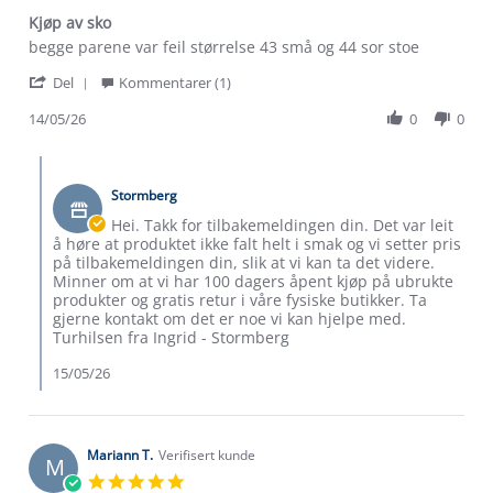
Kjøp av sko
Review
review
begge parene var feil størrelse 43 små og 44 sor stoe
by
stating
'
Jim
Kjøp
Del
Kommentarer (1)
Share
B.
av
Review
14/05/26
0
0
on
sko
by
14
Jim
May
Comments
B.
2026
by
on
Stormberg
Butikkeier
14
on
Hei. Takk for tilbakemeldingen din. Det var leit
May
Review
å høre at produktet ikke falt helt i smak og vi setter pris
2026
by
på tilbakemeldingen din, slik at vi kan ta det videre.
Jim
Minner om at vi har 100 dagers åpent kjøp på ubrukte
B.
produkter og gratis retur i våre fysiske butikker. Ta
on
gjerne kontakt om det er noe vi kan hjelpe med.
14
Turhilsen fra Ingrid - Stormberg
May
2026
15/05/26
Mariann T.
Verifisert kunde
M
5.0