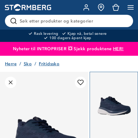
Søk etter produkter og kategorier
Rask levering
Kjøp nå, betal senere
100 dagers åpent kjøp
Nyheter til INTROPRISER 💥 Sjekk produktene
HER!
Herre
Sko
Fritidssko
Produktet er lagt i handlekurven
Til kassen