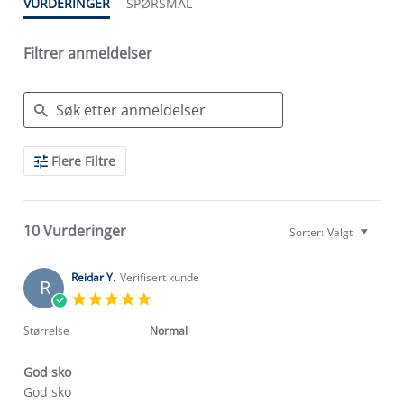
VURDERINGER
SPØRSMÅL
Filtrer anmeldelser
Search
Flere Filtre
Reviews
10 Vurderinger
Sorter:
Valgt
Reidar Y.
Verifisert kunde
R
5.0
star
rating
Størrelse
Normal
God sko
Review
review
God sko