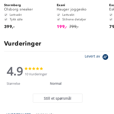
Stormberg
Exani
Ex
Olsborg sneaker
Hauger joggesko
Es
Lettvekt
Lettvekt
Tykk såle
Stilrene detaljer
399,-
199,-
799,-
79
Vurderinger
Levert av
4.9
4.9
4.9
star
star
10 Vurderinger
rating
rating
Størrelse
Normal
Still et spørsmål