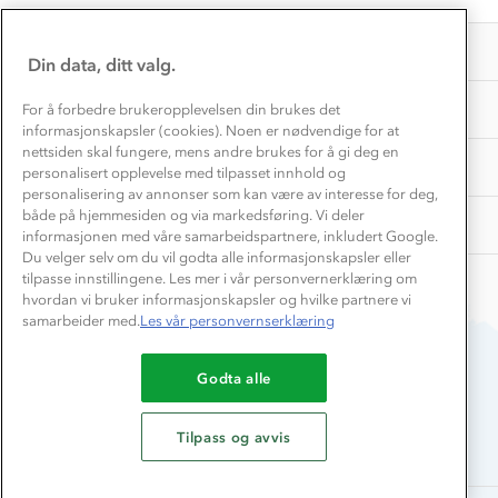
EL-retur
29
Overnatte utendørs⛺
Presse
Mar
Samarbeide med oss?
INFORMASJON
2026
Store størrelser
Din data, ditt valg.
Storms turtips🐿️
Jobbe hos oss?
Turmat oppskrifter
OM OSS
For å forbedre brukeropplevelsen din brukes det
Leirskole 🥾
informasjonskapsler (cookies). Noen er nødvendige for at
Beredskap
nettsiden skal fungere, mens andre brukes for å gi deg en
Barnehageansatt
TIPS OG RÅD
personalisert opplevelse med tilpasset innhold og
personalisering av annonser som kan være av interesse for deg,
Tips til hyttetur
både på hjemmesiden og via markedsføring. Vi deler
AKTIVITETER
informasjonen med våre samarbeidspartnere, inkludert Google.
Du velger selv om du vil godta alle informasjonskapsler eller
tilpasse innstillingene. Les mer i vår personvernerklæring om
hvordan vi bruker informasjonskapsler og hvilke partnere vi
samarbeider med.
Les vår personvernserklæring
Godta alle
Du betaler enkelt med
Tilpass og avvis