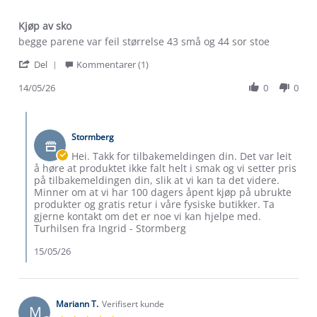
Kjøp av sko
Review
review
begge parene var feil størrelse 43 små og 44 sor stoe
by
stating
'
Jim
Kjøp
Del
Kommentarer (1)
Share
B.
av
Review
14/05/26
0
0
on
sko
by
14
Jim
May
Comments
B.
2026
by
on
Stormberg
Butikkeier
14
on
Hei. Takk for tilbakemeldingen din. Det var leit
May
Review
å høre at produktet ikke falt helt i smak og vi setter pris
2026
by
på tilbakemeldingen din, slik at vi kan ta det videre.
Jim
Minner om at vi har 100 dagers åpent kjøp på ubrukte
B.
produkter og gratis retur i våre fysiske butikker. Ta
on
gjerne kontakt om det er noe vi kan hjelpe med.
14
Turhilsen fra Ingrid - Stormberg
May
2026
15/05/26
Mariann T.
Verifisert kunde
M