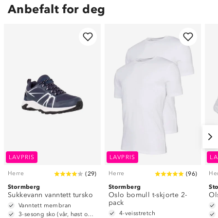
Anbefalt for deg
LAVPRIS
LAVPRIS
LA
Herre
Herre
He
(
29
)
(
96
)
Stormberg
Stormberg
St
Sukkevann vanntett tursko
Oslo bomull t-skjorte 2-
Ol
pack
Vanntett membran
4-veisstretch
3-sesong sko (vår, høst og vinter)