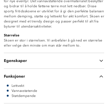
for nye eventyr. Det vannavstøtende overmaterialet beskytter
og bidrar til å holde føttene tørre mot lett nedbør. Disse
sporty fritidsskoene er utviklet for å gi den perfekte balansen
mellom demping, støtte og lettvekt for økt komfort. Skoen er
designet med et trendy design og passer perfekt til alt fra
byturer til utendørsaktiviteter.
Størrelse
Skoen er stor i størrelsen. Vi anbefaler å gå ned en størrelse
Lettvekt
eller velge den minste om man står mellom to.
Vannavstøtende
Tykk såle
God demping
Egenskaper
Myk og komfortabel
Funksjoner
Lettvekt
Vannavstøtende
Støtdempende