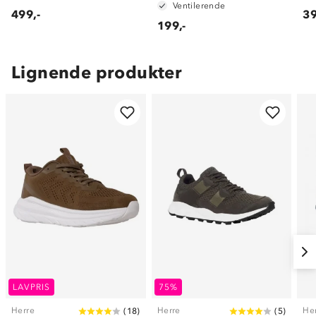
Ventilerende
499,-
39
199,-
Lignende produkter
LAVPRIS
75%
Herre
Herre
He
(
18
)
(
5
)