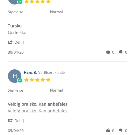
5.0
May
star
2026
rating
Størrelse
Normal
Tursko
Review
review
Gode sko
by
stating
'
Ove
Tursko
Del
Share
E.
Review
30/04/26
0
0
on
by
30
Ove
Apr
E.
2026
on
Hans B.
Verifisert kunde
H
30
5.0
Apr
star
2026
rating
Størrelse
Normal
Veldig bra sko. Kan anbefales
Review
review
Veldig bra sko. Kan anbefales
by
stating
'
Hans
Veldig
Del
Share
B.
bra
Review
05/04/26
0
0
on
sko.
Om Stormberg