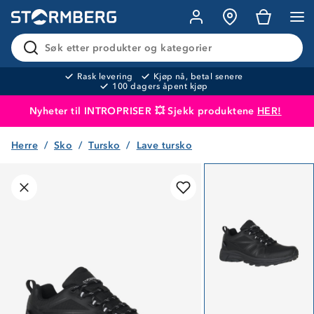
Søk etter produkter og kategorier
Rask levering
Kjøp nå, betal senere
100 dagers åpent kjøp
Nyheter til INTROPRISER 💥 Sjekk produktene
HER!
Herre
Sko
Tursko
Lave tursko
Produktet er lagt i handlekurven
Til kassen