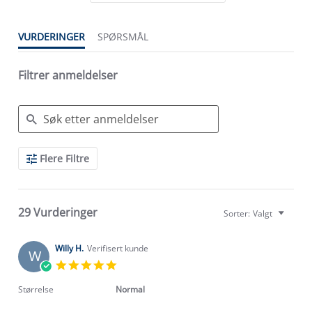
VURDERINGER
SPØRSMÅL
Filtrer anmeldelser
Search
Flere Filtre
Reviews
29 Vurderinger
Sorter:
Valgt
Willy H.
Verifisert kunde
W
5.0
star
rating
Størrelse
Normal