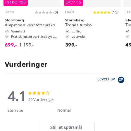
INTROPRIS
LAVPRIS
Herre
Herre
He
(
0
)
(
15
)
Stormberg
Stormberg
St
Alapmoen vanntett tursko
Trones tursko
Tu
Vanntett
Luftig
Pratisk justerbart lissesystem
Lettvekt
699,-
1 199,-
399,-
49
Vurderinger
Levert av
4.1
4.1
4.1
star
star
29 Vurderinger
rating
rating
Størrelse
Normal
Still et spørsmål