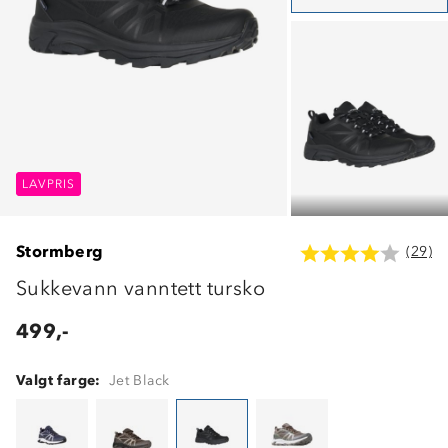
LAVPRIS
LAVPRIS
LAVPRIS
Stormberg
(29)
Sukkevann vanntett tursko
499,-
Valgt farge:
Jet Black