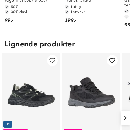
Fagerli ullsokk 3-pack
Trones tursko
Gr
te
50% ull
Luftig
30% akryl
Lettvekt
99,-
399,-
99
Lignende produkter
NY