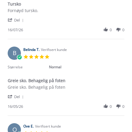
Tursko
Review
review
Fornøyd tursko.
by
stating
'
Willy
Tursko
Del
Share
H.
Review
16/07/26
0
0
on
by
16
Willy
Jul
H.
2026
on
Belinda T.
Verifisert kunde
B
16
5.0
Jul
star
2026
rating
Størrelse
Normal
Greie sko. Behagelig på foten
Review
review
Greie sko. Behagelig på foten
by
stating
'
Belinda
Greie
Del
Share
T.
sko.
Review
16/05/26
0
0
on
Behagelig
by
16
på
Belinda
May
foten
T.
2026
on
Ove E.
Verifisert kunde
O
16