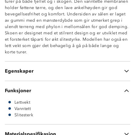
turer på både fjellet og i skogen. Den vanntette membranen
holder føttene tørre, og den lave ankelhøyden gir god
bevegellsesfrihet og komfort. Undersiden av sålen er laget
av gummi med en mønsterdybde som gir utmerket grep i
ulendt terreng med phylon i mellomsålen for god demping.
Skoen er designet med et stilrent design og er utviklet med
et forsterket tåparti for økt slitestyrke. Modellen har også en
Vanntett membran
lett vekt som gjør det behagelig å gå på både lange og
3-sesong sko (vår, høst og vinter)
korte turer.
Gripsåle i gummi
Phylon mellomsåle
Lettvekt
Egenskaper
Forsterket tå- og hælparti
Funksjoner
Lettvekt
Vanntett
Slitesterk
Materialspesifikasjon
Vedlikehold: bør rengjøres og impregneres jevnlig