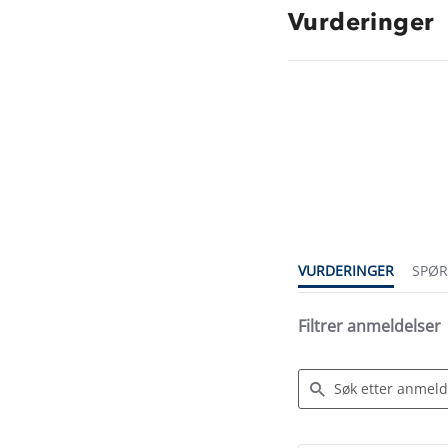
Vurderinger
4.1
star
rating
VURDERINGER
SPØ
Filtrer anmeldelser
Search