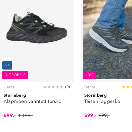
NY
INTROPRIS
40%
Herre
Herre
(
0
)
Stormberg
Stormberg
Alapmoen vanntett tursko
Teisen joggesko
699,-
1 199,-
599,-
999,-