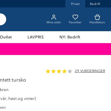
Privat
Bedrift
Mine sider
Favoritter
Handlekurv
Outlet
LAVPRIS
NY: Bedrift
29 VURDERINGER
LAVPRIS
tett tursko
bran
vår, høst og vinter)
mmi