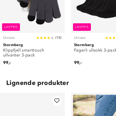
LAVPRIS
LAVPRIS
Unisex
Unisex
(
10
)
Stormberg
Stormberg
Klippfjell smarttouch
Fagerli ullsokk 3-pac
ullvanter 3-pack
99,-
99,-
Lignende produkter