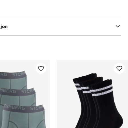
sjon
r rengjøres og impregneres jevnlig