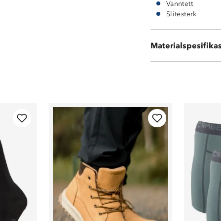
Vanntett
Slitesterk
Materialspesifika
Vedlikehold: bø