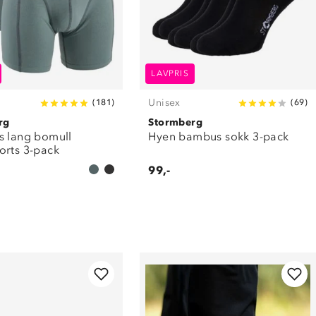
LAVPRIS
Unisex
(
181
)
(
69
)
rg
Stormberg
s lang bomull
Hyen bambus sokk 3-pack
orts 3-pack
99,-