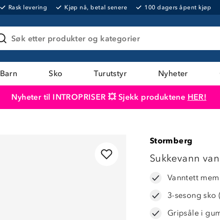
Rask levering
Kjøp nå, betal senere
100 dagers åpent kjøp
Søk etter produkter og kategorier
Barn
Sko
Turutstyr
Nyheter
Nyheter til INTROPRISER 💥 Sjekk produktene
HER!
Produktet er lagt i handlekurven
Til kassen
Stormberg
LAVPRIS
Sukkevann vann
Vanntett mem
3-sesong sko (
Gripsåle i gu