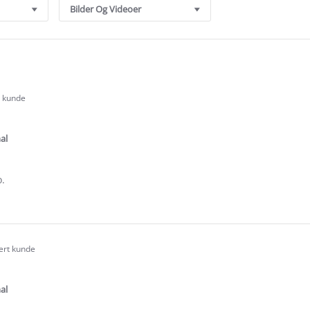
Bilder Og Videoer
t kunde
.0
tar
ating
al
o.
e
ew
sert kunde
.0
tar
ating
al