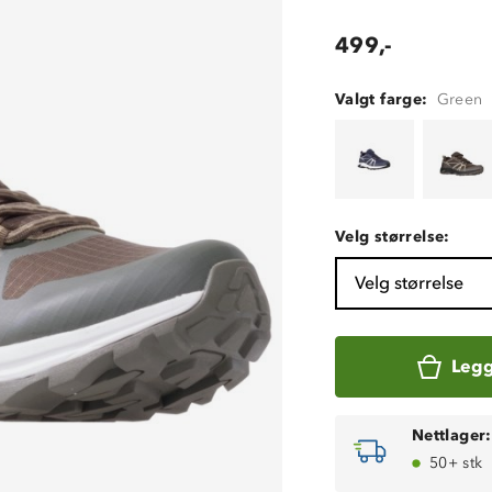
499,-
Valgt farge:
Green
Velg størrelse:
Velg størrelse
Legg
Nettlager:
50+ stk