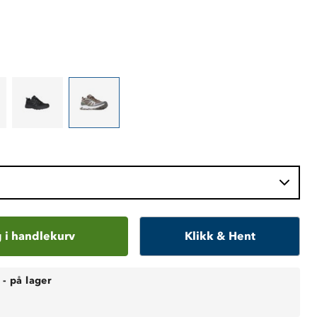
 i handlekurv
Klikk & Hent
-
på lager