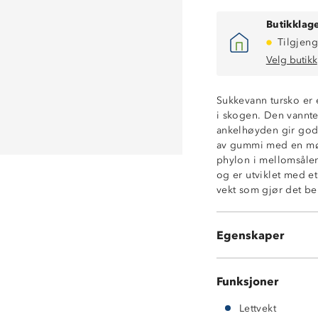
Butikklage
Tilgjeng
Velg butikk
Sukkevann tursko er 
i skogen. Den vannte
ankelhøyden gir god 
av gummi med en møn
phylon i mellomsålen
Vanntett membr
og er utviklet med et 
3-sesong sko (vå
vekt som gjør det be
Gripsåle i gumm
Phylon melloms
Lettvekt
Egenskaper
Forsterket tå- o
Funksjoner
Lettvekt