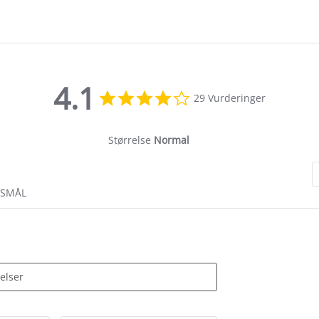
4.1
4.1
29 Vurderinger
star
rating
Størrelse
Normal
RSMÅL