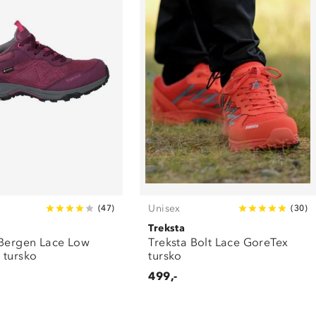
Unisex
(
47
)
(
30
)
Treksta
 Bergen Lace Low
Treksta Bolt Lace GoreTex
 tursko
tursko
499,-