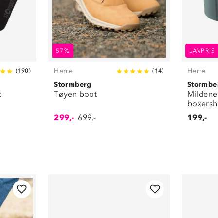
57%
LAVPRIS
Herre
Herre
(
190
)
(
14
)
Stormberg
Stormbe
k
Tøyen boot
Mildene
boxersh
299,-
699,-
199,-