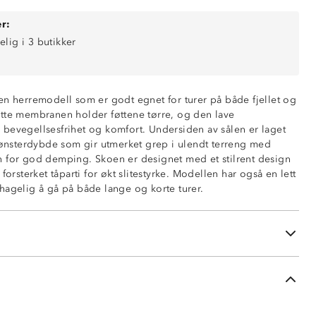
r:
elig i 3 butikker
en herremodell som er godt egnet for turer på både fjellet og
tte membranen holder føttene tørre, og den lave
bevegellsesfrihet og komfort. Undersiden av sålen er laget
sterdybde som gir utmerket grep i ulendt terreng med
 for god demping. Skoen er designet med et stilrent design
an
forsterket tåparti for økt slitestyrke. Modellen har også en lett
r, høst og vinter)
hagelig å gå på både lange og korte turer.
i
åle
g hælparti