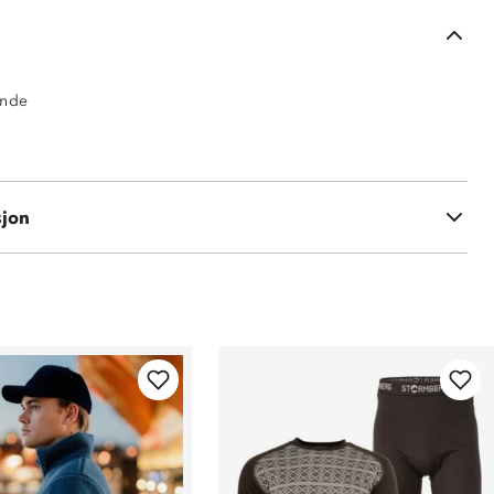
ende
sjon