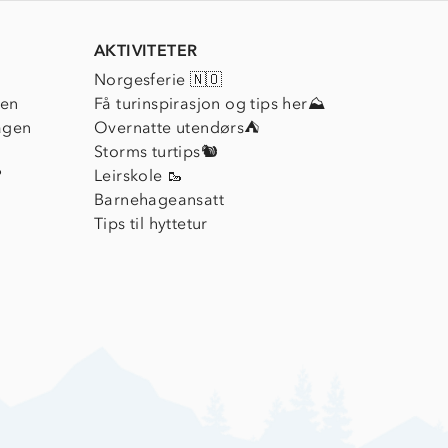
AKTIVITETER
Norgesferie 🇳🇴
ien
Få turinspirasjon og tips her⛰
agen
Overnatte utendørs⛺
Storms turtips🐿️
?
Leirskole 🥾
Barnehageansatt
Tips til hyttetur