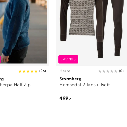
LAVPRIS
Herre
(
26
)
(
0
)
rg
Stormberg
herpa Half Zip
Hemsedal 2-lags ullsett
499,-