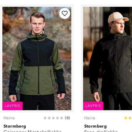
LAVPRIS
LAVPRIS
Herre
Herre
(
0
)
Stormberg
Stormberg