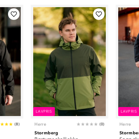
LAVPRIS
LAVPRIS
Herre
Herre
(
8
)
(
0
)
Stormberg
Stormbe