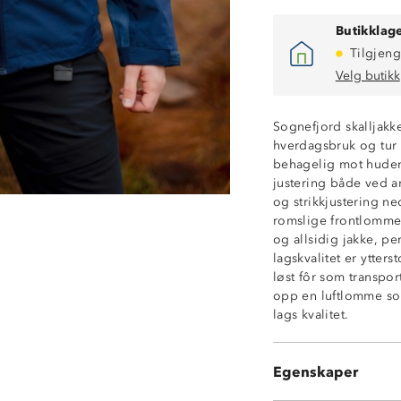
Butikklage
Tilgjeng
Velg butikk
Sognefjord skalljakke 
hverdagsbruk og tur i
behagelig mot huden
Vanntett (10 00
justering både ved a
Fukttransportere
og strikkjustering ne
Vindtett
romslige frontlommer 
2-lagsskall
og allsidig jakke, per
Lettvektsjakke
lagskvalitet er ytte
Tricot fôr på in
løst fôr som transpo
Fast hette med j
opp en luftlomme som
Strikkstramming
lags kvalitet.
Borrelåstrammi
Hakebeskytter p
2 sidelommer m
Egenskaper
Knagghempe på 