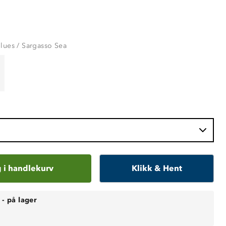
lues / Sargasso Sea
 i handlekurv
Klikk & Hent
-
på lager