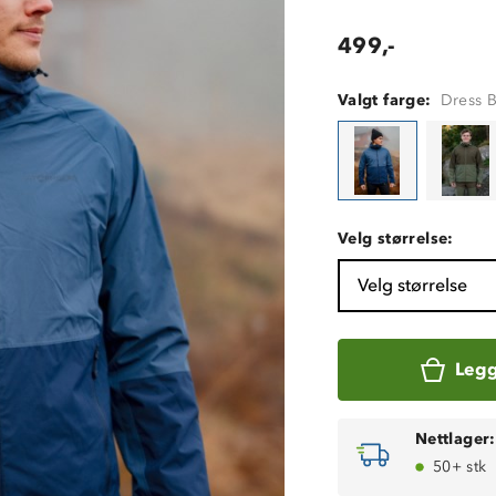
499,-
Valgt farge:
Dress B
Velg størrelse:
Velg størrelse
Legg
Nettlager:
50+ stk