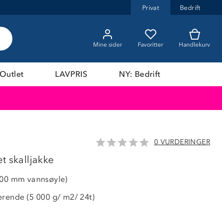
Privat
Bedrift
Mine sider
Favoritter
Handlekurv
Outlet
LAVPRIS
NY: Bedrift
0 VURDERINGER
LAVPRIS
t skalljakke
000 mm vannsøyle)
erende (5 000 g/ m2/ 24t)