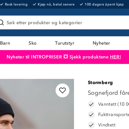
Rask levering
Kjøp nå, betal senere
100 dagers åpent kjøp
Søk etter produkter og kategorier
Barn
Sko
Turutstyr
Nyheter
Nyheter til INTROPRISER 💥 Sjekk produktene
HER!
Produktet er lagt i handlekurven
Til kassen
Stormberg
LAVPRIS
Sognefjord fôre
Vanntett (10 
Fukttransport
Vindtett