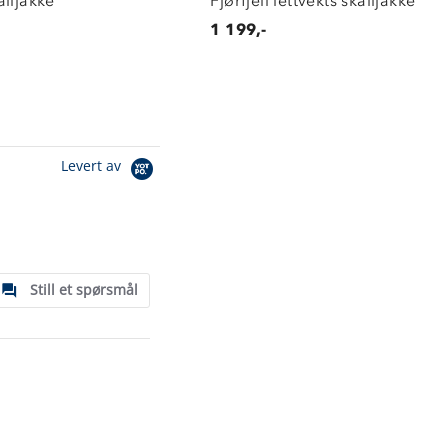
lljakke
Fjørfjell lettvekts skalljakke
1 199,-
Levert av
Still et spørsmål