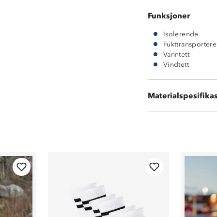
Funksjoner
Isolerende
Fukttransporter
Vanntett
Vindtett
Materialspesifika
100 % polyester