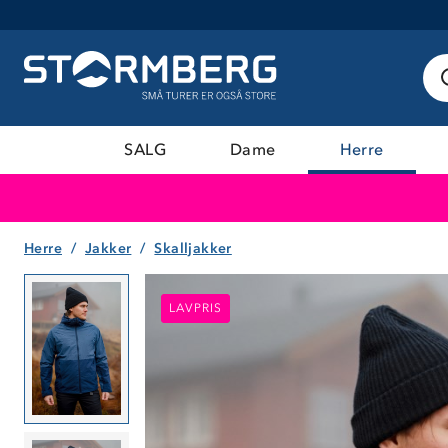
SALG
Dame
Herre
Herre
Jakker
Skalljakker
LAVPRIS
LAVPRIS