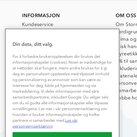
INFORMASJON
OM OSS
Kundeservice
Om Stor
Kontakt oss
Verdigru
Konkurransevinnere
Klima og
Din data, ditt valg.
Kundeklubb
Etisk han
Våre butikker
Dyreetik
For å forbedre brukeropplevelsen din brukes det
Bedrift, barnehage og SFO
1% til s
informasjonskapsler (cookies). Noen er nødvendige for
Presse
Inkluder
at nettsiden skal fungere, mens andre brukes for å gi
deg en personalisert opplevelse med tilpasset innhold
Material
og personalisering av annonser som kan være av
Personve
interesse for deg, både på hjemmesiden og via
Samarbe
markedsføring. Vi deler informasjonen med våre
Jobbe ho
samarbeidspartnere, inkludert Google. Du velger selv
om du vil godta alle informasjonskapsler eller tilpasse
innstillingene. Les mer i vår personvernerklæring om
hvordan vi bruker informasjonskapsler og hvilke
partnere vi samarbeider med.
Les vår
personvernserklæring