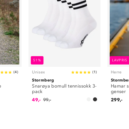
51%
LAVPRIS
Unisex
Herre
(
4
)
(
1
)
Stormberg
Stormbe
e
Snarøya bomull tennissokk 3-
Hamar s
pack
genser
49,-
99,-
299,-