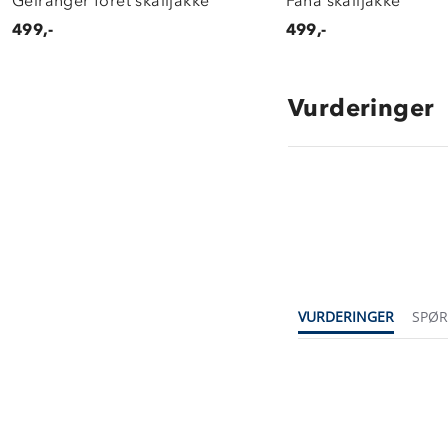
Geiranger fôret skalljakke
Fana skalljakke
499,-
499,-
Vurderinger
VURDERINGER
SPØ