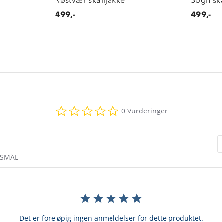
Røstvær skalljakke
Sogn ska
499,-
499,-
0.0
0 Vurderinger
star
rating
RSMÅL
Det er foreløpig ingen anmeldelser for dette produktet.