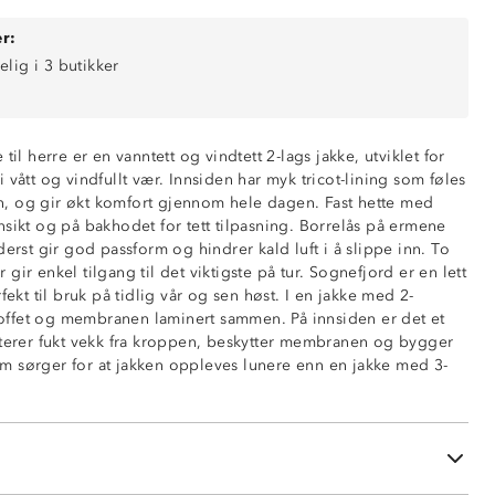
r:
elig i 3 butikker
til herre er en vanntett og vindtett 2-lags jakke, utviklet for
 vått og vindfullt vær. Innsiden har myk tricot-lining som føles
, og gir økt komfort gjennom hele dagen. Fast hette med
0 mm vannsøyle)
nsikt og på bakhodet for tett tilpasning. Borrelås på ermene
nde (5 000 g/ m2/ 24t)
derst gir god passform og hindrer kald luft i å slippe inn. To
gir enkel tilgang til det viktigste på tur. Sognefjord er en lett
fekt til bruk på tidlig vår og sen høst. I en jakke med 2-
rstoffet og membranen laminert sammen. På innsiden er det et
nsiden
rterer fukt vekk fra kroppen, beskytter membranen og bygger
ustering for ansikt og bakhodet
 sørger for at jakken oppleves lunere enn en jakke med 3-
 nede i sidene
ng på ermene
å glidelås
ed glidelås
innside i nakken