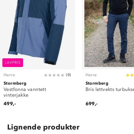
LAVPRIS
Herre
Herre
(
0
)
Stormberg
Stormberg
Vestfonna vanntett
Bris lettvekts turbuks
vinterjakke
499,-
699,-
Lignende produkter