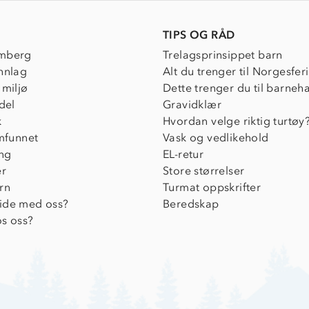
TIPS OG RÅD
mberg
Trelagsprinsippet barn
nnlag
Alt du trenger til Norgesfer
 miljø
Dette trenger du til barneh
del
Gravidklær
k
Hvordan velge riktig turtøy
amfunnet
Vask og vedlikehold
ing
EL-retur
er
Store størrelser
rn
Turmat oppskrifter
ide med oss?
Beredskap
s oss?