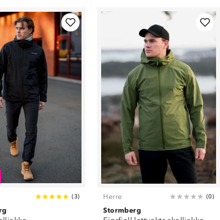
Herre
(
3
)
(
0
)
rg
Stormberg