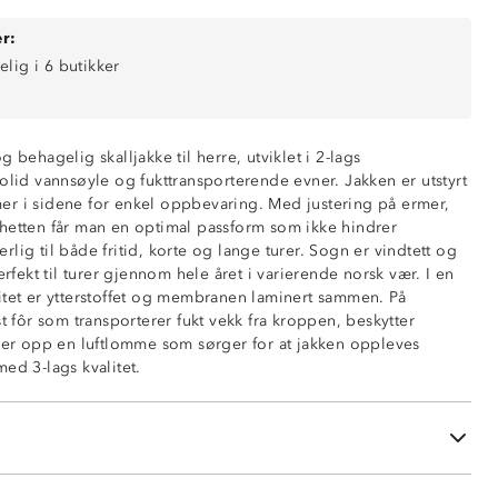
r:
elig i 6 butikker
0 mm vansøyle)
 behagelig skalljakke til herre, utviklet i 2-lags
ende (5 000 mm g/ m2/ 24t)
olid vannsøyle og fukttransporterende evner. Jakken er utstyrt
r i sidene for enkel oppbevaring. Med justering på ermer,
iale
hetten får man en optimal passform som ikke hindrer
lig til både fritid, korte og lange turer. Sogn er vindtett og
ed glidelås
erfekt til turer gjennom hele året i varierende norsk vær. I en
itet er ytterstoffet og membranen laminert sammen. På
glidelåser
st fôr som transporterer fukt vekk fra kroppen, beskytter
ng på ermer
 opp en luftlomme som sørger for at jakken oppleves
nede i sidene
ed 3-lags kvalitet.
ustering rundt ansikt og bakhodet
å glidelåsen
nakken
sert