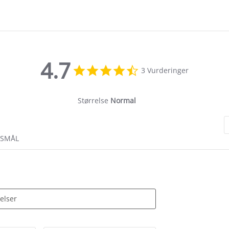
4.7
4.7
3 Vurderinger
star
rating
Størrelse
Normal
RSMÅL