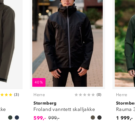
40%
Herre
Herre
(
3
)
(
0
)
Stormberg
Stormbe
kke
Froland vanntett skalljakke
Rauma 3
599,-
999,-
1 999,-