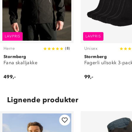
LAVPRIS
LAVPRIS
Herre
Unisex
(
8
)
Stormberg
Stormberg
Fana skalljakke
Fagerli ullsokk 3-pac
499,-
99,-
Lignende produkter