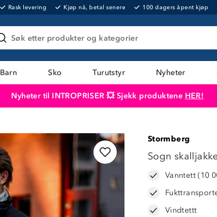
Rask levering
Kjøp nå, betal senere
100 dagers åpent kjøp
Søk etter produkter og kategorier
Barn
Sko
Turutstyr
Nyheter
Nyheter til INTROPRISER 💥 Sjekk produktene
HER!
Produktet er lagt i handlekurven
Til kassen
Stormberg
LAVPRIS
Sogn skalljakk
Vanntett (10 
Fukttransport
Vindtettt