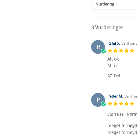
Reviews
Vurdering
3 Vurderinger
Rafal S.
Verifiser
R
5
s
Alt ok
r
Review
review
Alt ok
by
stating
'
Rafal
Alt
Del
Shar
S.
ok
Revi
on
by
26
Rafal
Jul
Petter M.
Verifis
P
S.
2026
5
on
s
26
r
Størrelse
Norm
Jul
2026
meget fornøyd 
Review
review
meget fornøyd 