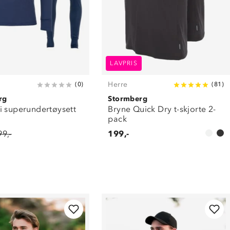
LAVPRIS
Herre
(
0
)
(
81
)
rg
Stormberg
i superundertøysett
Bryne Quick Dry t-skjorte 2-
pack
99,-
199,-