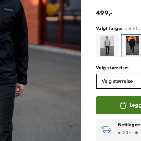
499,-
Valgt farge:
Jet Bla
Velg størrelse:
Velg størrelse
Legg
Nettlager:
50+ stk