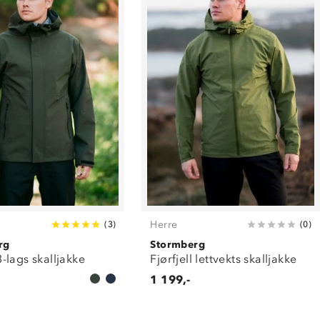
Herre
(
3
)
(
0
)
rg
Stormberg
-lags skalljakke
Fjørfjell lettvekts skalljakke
1 199,-