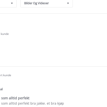
Bilder Og Videoer
t kunde
.0
tar
ating
e
ew
ert kunde
.0
tar
ating
al
som alltid perfekt
som alltid perfekt bra jakke. et bra kjøp