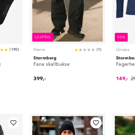
LAVPRIS
50%
Herre
Unisex
(
190
)
(
1
)
Stormberg
Stormbe
k
Fana skallbukse
Fagerhe
399,-
149,-
2