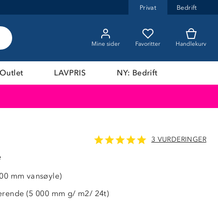
Privat
Bedrift
Mine sider
Favoritter
Handlekurv
Outlet
LAVPRIS
NY: Bedrift
3 VURDERINGER
LAVPRIS
e
000 mm vansøyle)
erende (5 000 mm g/ m2/ 24t)