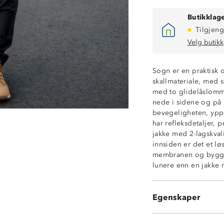
Butikklage
Tilgjeng
Velg butikk
Vanntett (10 00
Sogn er en praktisk og
Fukttransporter
skallmateriale, med s
Vindtettt
med to glidelåslomme
2-lags skallmater
nede i sidene og på 
Meshfôr
bevegeligheten, ypper
2 sidelommer m
har refleksdetaljer, p
Refleksdetaljer
jakke med 2-lagskval
Vannavstøtende 
innsiden er det et lø
Borrelåsjusteri
membranen og bygger
Strikkjustering 
lunere enn en jakke m
Fast hette med j
Hakebeskytter p
Knagghempe i 
Egenskaper
OekoTex®-sertifi