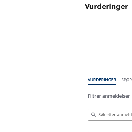
Vurderinger
4.7
star
rating
VURDERINGER
SPØ
Filtrer anmeldelser
Search