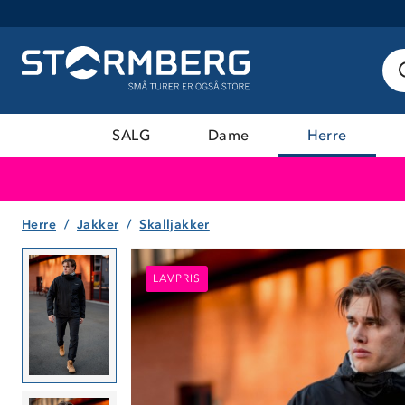
SALG
Dame
Herre
Herre
Jakker
Skalljakker
LAVPRIS
LAVPRIS