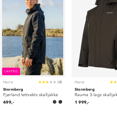
LAVPRIS
Herre
Herre
(
2
)
Stormberg
Stormberg
Fjørland lettvekts skalljakke
Rauma 3-lags skallja
499,-
1 999,-