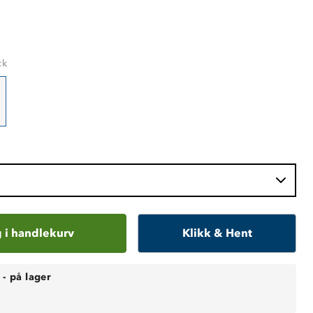
ck
 i handlekurv
Klikk & Hent
-
på lager