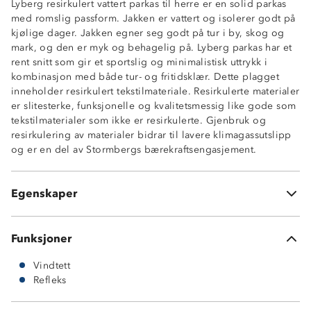
Lyberg resirkulert vattert parkas til herre er en solid parkas
med romslig passform. Jakken er vattert og isolerer godt på
kjølige dager. Jakken egner seg godt på tur i by, skog og
mark, og den er myk og behagelig på. Lyberg parkas har et
rent snitt som gir et sportslig og minimalistisk uttrykk i
kombinasjon med både tur- og fritidsklær. Dette plagget
inneholder resirkulert tekstilmateriale. Resirkulerte materialer
er slitesterke, funksjonelle og kvalitetsmessig like gode som
Vindtett
tekstilmaterialer som ikke er resirkulerte. Gjenbruk og
Vattert (100% polyestervatt)
resirkulering av materialer bidrar til lavere klimagassutslipp
To stikklommer
og er en del av Stormbergs bærekraftsengasjement.
Justeringsmuligheter på hette
Avtagbar hette
Mansjett i ermene
Egenskaper
Refleks på logo 100% polyester
Funksjoner
Vindtett
Refleks