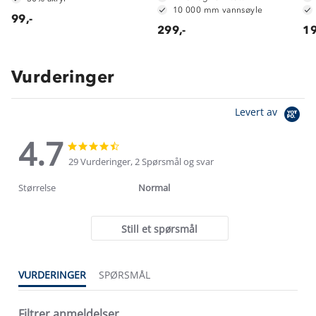
10 000 mm vannsøyle
99,-
299,-
19
Vurderinger
Levert av
4.7
4.7
4.7
star
star
29 Vurderinger, 2 Spørsmål og svar
rating
rating
Størrelse
Normal
Still et spørsmål
VURDERINGER
SPØRSMÅL
Filtrer anmeldelser