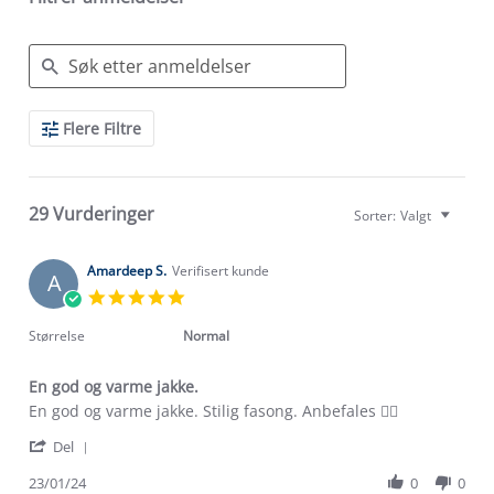
Search
Flere Filtre
Reviews
29 Vurderinger
Sorter:
Valgt
Amardeep S.
Verifisert kunde
A
5.0
star
rating
Størrelse
Normal
En god og varme jakke.
Review
review
En god og varme jakke. Stilig fasong. Anbefales 👍🏼
by
stating
'
Amardeep
En
Del
Share
S.
god
Review
23/01/24
0
0
on
og