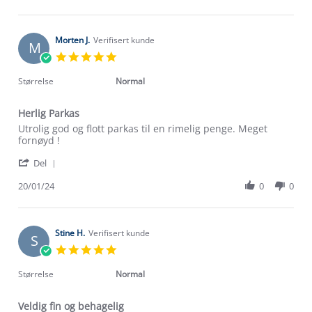
by
23
varme
Amardeep
Jan
jakke.
S.
2024
on
Morten J.
Verifisert kunde
M
23
5.0
Jan
star
2024
rating
Størrelse
Normal
Herlig Parkas
Review
review
Utrolig god og flott parkas til en rimelig penge. Meget
by
stating
fornøyd !
Morten
Herlig
'
J.
Parkas
Del
Share
on
Review
20/01/24
0
0
20
by
Jan
Morten
2024
J.
on
Stine H.
Verifisert kunde
S
20
5.0
Jan
star
2024
rating
Størrelse
Normal
Veldig fin og behagelig