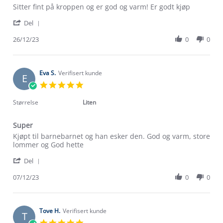
Review
review
Sitter fint på kroppen og er god og varm! Er godt kjøp
by
stating
'
Stine
Veldig
Del
Share
H.
fin
Review
26/12/23
0
0
on
og
by
26
behagelig
Stine
Dec
H.
2023
on
Eva S.
Verifisert kunde
E
26
5.0
Dec
star
2023
rating
Størrelse
Liten
Super
Review
review
Kjøpt til barnebarnet og han esker den. God og varm, store
by
stating
lommer og God hette
Eva
Super
'
S.
Del
Share
on
Review
07/12/23
0
0
7
Om Stormberg
by
Dec
Eva
2023
Verdigrunnlag
S.
on
Tove H.
Verifisert kunde
T
7
Klima og miljø
5.0