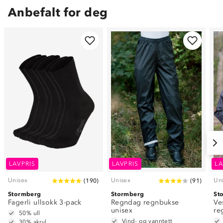
Anbefalt for deg
LAVPRIS
LAVPRIS
LA
Unisex
Unisex
Un
(
190
)
(
91
)
Stormberg
Stormberg
St
Fagerli ullsokk 3-pack
Regndag regnbukse
Ve
unisex
re
50% ull
Vind- og vanntett
30% akryl