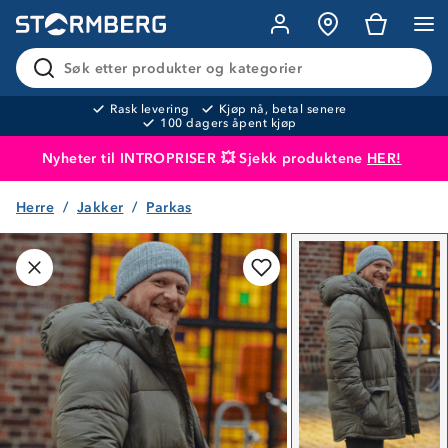
Søk etter produkter og kategorier
Rask levering
Kjøp nå, betal senere
100 dagers åpent kjøp
Nyheter til INTROPRISER 💥 Sjekk produktene
HER!
Herre
Jakker
Parkas
Produktet er lagt i handlekurven
Til kassen