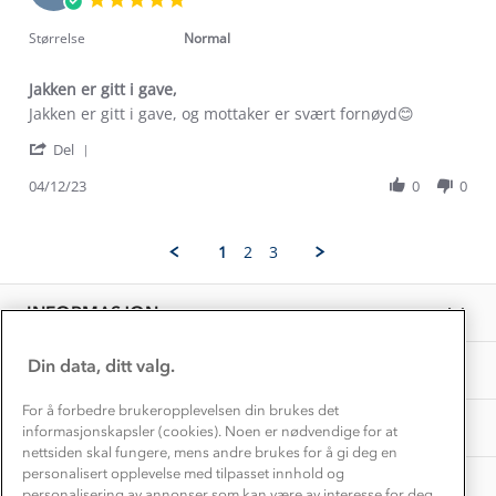
Trelagsprinsippet barn
Dec
star
Kundeservice
2023
rating
Størrelse
Normal
Etisk handel
Alt du trenger til Norgesferien
Kontakt oss
Dyreetikk
Jakken er gitt i gave,
Dette trenger du til barnehagen
Review
review
Jakken er gitt i gave, og mottaker er svært fornøyd😊
Konkurransevinnere
1% til samfunnet
by
stating
Gravidklær
'
Tove
Jakken
Del
Kundeklubb
Share
H.
er
Inkludering
Review
Hvordan velge riktig turtøy?
04/12/23
0
0
on
gitt
Norgesferie 🇳🇴
Våre butikker
by
4
i
Materialer
Tove
Dec
gave,
Vask og vedlikehold
H.
Få turinspirasjon og tips her⛰
2023
Bedrift, barnehage og SFO
1
2
3
on
Personvern
EL-retur
4
Overnatte utendørs⛺
Presse
Dec
Samarbeide med oss?
INFORMASJON
2023
Store størrelser
Storms turtips🐿️
Jobbe hos oss?
Turmat oppskrifter
Din data, ditt valg.
OM OSS
Leirskole 🥾
Beredskap
For å forbedre brukeropplevelsen din brukes det
Barnehageansatt
TIPS OG RÅD
informasjonskapsler (cookies). Noen er nødvendige for at
nettsiden skal fungere, mens andre brukes for å gi deg en
Tips til hyttetur
personalisert opplevelse med tilpasset innhold og
AKTIVITETER
personalisering av annonser som kan være av interesse for deg,