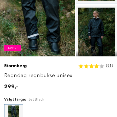
LAVPRIS
LAVPRIS
LAVPRIS
Stormberg
(91)
Regndag regnbukse unisex
299,-
Valgt farge:
Jet Black