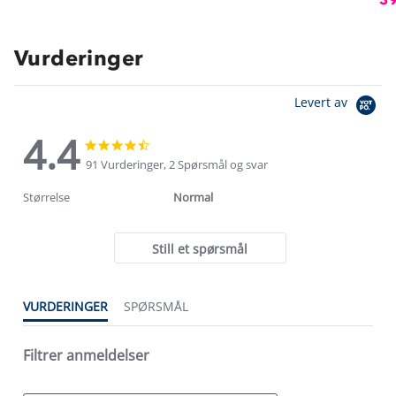
Vurderinger
Levert av
4.4
4.4
4.4
star
star
91 Vurderinger, 2 Spørsmål og svar
rating
rating
Størrelse
Normal
Still et spørsmål
VURDERINGER
SPØRSMÅL
Filtrer anmeldelser