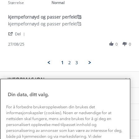
2025
rating
Størrelse
Normal
Etisk handel
Alt du trenger til Norgesferien
Kontakt oss
Dyreetikk
kjempefornøyd og passer perfekt🥰
Dette trenger du til barnehagen
Review
review
kjempefornøyd og passer perfekt🥰
Konkurransevinnere
1% til samfunnet
by
stating
Gravidklær
'
Susan
kjempefornøyd
Del
Kundeklubb
Share
B.
og
Inkludering
Review
Hvordan velge riktig turtøy?
27/08/25
0
0
on
passer
Norgesferie 🇳🇴
Våre butikker
by
27
perfekt
Materialer
Susan
Aug
🥰
Vask og vedlikehold
B.
Få turinspirasjon og tips her⛰
2025
Bedrift, barnehage og SFO
1
2
3
on
Personvern
EL-retur
27
Overnatte utendørs⛺
Presse
Aug
Samarbeide med oss?
INFORMASJON
2025
Store størrelser
Storms turtips🐿️
Jobbe hos oss?
Turmat oppskrifter
Din data, ditt valg.
OM OSS
Leirskole 🥾
Beredskap
For å forbedre brukeropplevelsen din brukes det
Barnehageansatt
TIPS OG RÅD
informasjonskapsler (cookies). Noen er nødvendige for at
nettsiden skal fungere, mens andre brukes for å gi deg en
Tips til hyttetur
personalisert opplevelse med tilpasset innhold og
AKTIVITETER
personalisering av annonser som kan være av interesse for deg,
både på hjemmesiden og via markedsføring. Vi deler