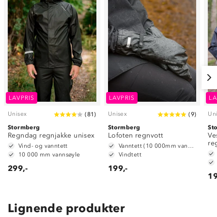
LAVPRIS
LAVPRIS
LA
Unisex
Unisex
Un
(
81
)
(
9
)
Stormberg
Stormberg
St
Regndag regnjakke unisex
Lofoten regnvott
Ve
re
Vind- og vanntett
Vanntett (10 000mm vannsøyle)
10 000 mm vannsøyle
Vindtett
299,-
199,-
19
Lignende produkter