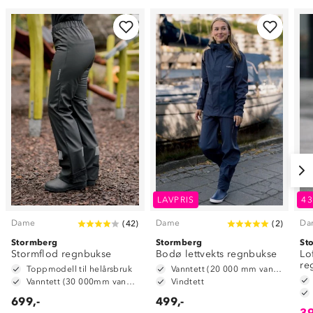
LAVPRIS
4
Dame
Dame
Da
(
42
)
(
2
)
Stormberg
Stormberg
St
Stormflod regnbukse
Bodø lettvekts regnbukse
Lo
re
Toppmodell til helårsbruk
Vanntett (20 000 mm vannsøyle)
Vanntett (30 000mm vannsøyle)
Vindtett
699,-
499,-
39