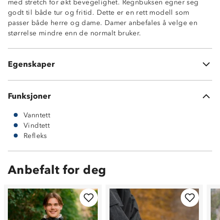
med stretch for økt bevegelighet. Regnbuksen egner seg
godt til både tur og fritid. Dette er en rett modell som
Vind- og vanntett
passer både herre og dame. Damer anbefales å velge en
10 000 mm vannsøyle
størrelse mindre enn de normalt bruker.
Refleks
Strikk i livet for bedre passform
Super Proof™
Egenskaper
Buksen har ikke lommer
Funksjoner
Vanntett
Vindtett
Refleks
Anbefalt for deg