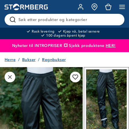
Søk etter produkter og kategorier
Rask levering
Kjøp nå, betal senere
100 dagers åpent kjøp
Nyheter til INTROPRISER 💥 Sjekk produktene
HER!
Herre
Bukser
Regnbukser
Produktet er lagt i handlekurven
Til kassen