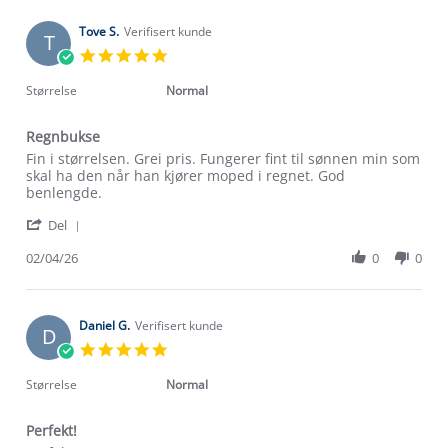
S.
on
Tove S.
Verifisert kunde
T
3
5.0
May
star
2026
rating
Størrelse
Normal
Regnbukse
Review
review
Fin i størrelsen. Grei pris. Fungerer fint til sønnen min som
by
stating
skal ha den når han kjører moped i regnet. God
Tove
Regnbukse
benlengde.
S.
'
on
Del
Share
2
Review
02/04/26
0
0
Apr
by
2026
Tove
S.
on
Daniel G.
Verifisert kunde
D
2
5.0
Apr
star
2026
rating
Størrelse
Normal
Perfekt!