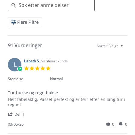
Search
Flere Filtre
Reviews
91 Vurderinger
Sorter:
Valgt
Lisbeth S.
Verifisert kunde
L
5.0
star
rating
Størrelse
Normal
Tur bukse og regn bukse
Review
review
Helt fabelaktig. Passet perfekt og er tørr etter en lang tur i
by
stating
regnet
Lisbeth
Tur
'
S.
bukse
Del
Share
on
og
Review
03/05/26
0
0
3
regn
by
May
bukse
Lisbeth
2026