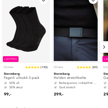
LAVPRIS
LA
Unisex
Unisex
Un
(
190
)
(
89
)
Stormberg
Stormberg
St
Fagerli ullsokk 3-pack
Holden stretchbelte
Ga
50% ull
Beltespenne i nikkelfritt metall
30% akryl
God stretch
99,-
299,-
29