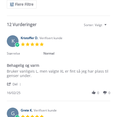
Search
Flere Filtre
Reviews
12 Vurderinger
Sorter:
Valgt
Kristoffer D.
Verifisert kunde
K
5.0
star
rating
Størrelse
Normal
Behagelig og varm
Review
review
Bruker vanligvis L, men valgte XL er fint så jeg har plass til
by
stating
genser under.
Kristoffer
Behagelig
'
D.
og
Del
Share
on
varm
Review
16/02/25
0
0
16
by
Feb
Kristoffer
2025
D.
on
Grete K.
Verifisert kunde
G
16
5.0