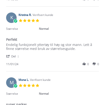
by
Feb
Ingvild
2025
Ø.
on
Kristina R.
Verifisert kunde
K
10
5.0
Feb
star
2025
rating
Størrelse
Normal
Perfekt
Review
review
Endelig funksjonelt yttertøy til høy og stor mann. Lett å
by
stating
finne størrelse med bruk av størrelsesguide.
Kristina
Perfekt
'
R.
Del
Share
on
Review
11/01/24
0
0
11
by
Jan
Om Stormberg
Kristina
2024
R.
Verdigrunnlag
on
Mona L.
Verifisert kunde
M
11
5.0
Jan
Klima og miljø
star
Trelagsprinsippet barn
2024
rating
Størrelse
Normal
Kundeservice
Etisk handel
Alt du trenger til Norgesferien
super parkas
Kontakt oss