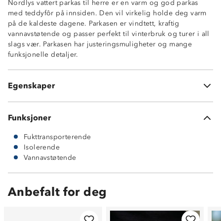
Nordlys vattert parkas til herre er en varm og god parkas
Vattert og varm
med teddyfôr på innsiden. Den vil virkelig holde deg varm
15/6 membran
på de kaldeste dagene. Parkasen er vindtett, kraftig
Stikklommer med borrelås
vannavstøtende og passer perfekt til vinterbruk og turer i all
Brystlomme med glidelås
slags vær. Parkasen har justeringsmuligheter og mange
Knappjustering i livet
funksjonelle detaljer.
Borrelåsstramming ved åpningen av erme
Strikkstramming på hette med borrelås bak
Teddyfôr på innsiden
Egenskaper
YKK-glidelås
Funksjoner
Fukttransporterende
Isolerende
Vannavstøtende
Anbefalt for deg