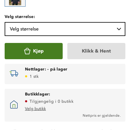
Velg størrelse:
Velg størrelse
Kjøp
Klikk & Hent
Nettlager:
-
på lager
1 stk
Butikklager:
Tilgjengelig i 0 butikk
Velg butikk
Nettpris er gjeldende.
Høy isolasjonsevne
Kraftig vannavstøtende