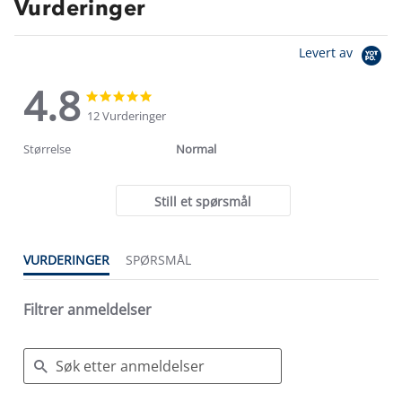
Vurderinger
Levert av
4.8
4.8
4.8
star
star
12 Vurderinger
rating
rating
Størrelse
Normal
Still et spørsmål
VURDERINGER
SPØRSMÅL
Filtrer anmeldelser