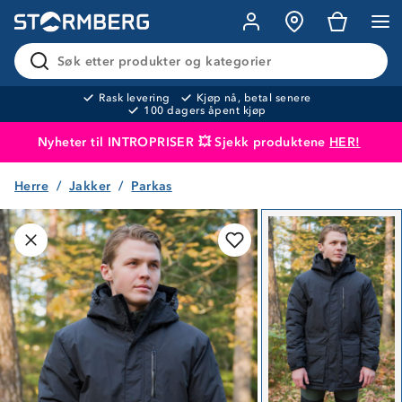
Søk etter produkter og kategorier
Rask levering
Kjøp nå, betal senere
100 dagers åpent kjøp
Nyheter til INTROPRISER 💥 Sjekk produktene
HER!
Herre
Jakker
Parkas
Produktet er lagt i handlekurven
Til kassen