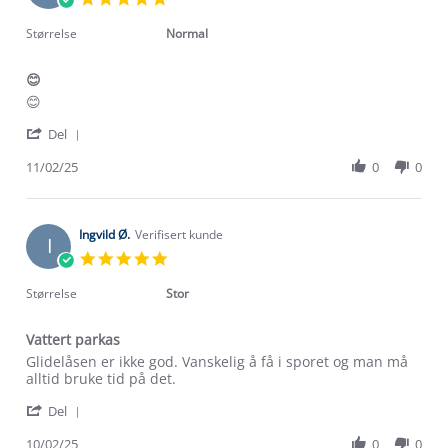
Feb
star
2025
rating
Størrelse
Normal
😊
Review
review
😊
by
stating
'
Grete
😊
Del
Share
K.
Review
11/02/25
0
0
on
by
11
Grete
Feb
K.
2025
on
Ingvild Ø.
Verifisert kunde
I
11
5.0
Feb
star
2025
rating
Størrelse
Stor
Vattert parkas
Review
review
Glidelåsen er ikke god. Vanskelig å få i sporet og man må
by
stating
alltid bruke tid på det.
Ingvild
Vattert
'
Ø.
parkas
Del
Share
on
Review
10/02/25
0
0
10