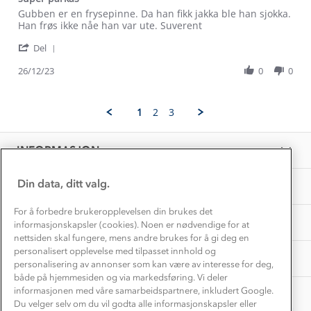
Dyreetikk
Review
review
Gubben er en frysepinne. Da han fikk jakka ble han sjokka.
Dette trenger du til barnehagen
by
stating
Han frøs ikke nåe han var ute. Suverent
Konkurransevinnere
1% til samfunnet
Mona
super
Gravidklær
'
L.
parkas
Del
Kundeklubb
Share
on
Inkludering
Review
Hvordan velge riktig turtøy?
26/12/23
0
0
26
Norgesferie 🇳🇴
Våre butikker
by
Dec
Materialer
Mona
2023
Vask og vedlikehold
L.
Få turinspirasjon og tips her⛰
Bedrift, barnehage og SFO
1
2
3
on
Personvern
EL-retur
26
Overnatte utendørs⛺
Presse
Dec
Samarbeide med oss?
INFORMASJON
2023
Store størrelser
Storms turtips🐿️
Jobbe hos oss?
Turmat oppskrifter
Din data, ditt valg.
OM OSS
Leirskole 🥾
Beredskap
For å forbedre brukeropplevelsen din brukes det
Barnehageansatt
TIPS OG RÅD
informasjonskapsler (cookies). Noen er nødvendige for at
nettsiden skal fungere, mens andre brukes for å gi deg en
Tips til hyttetur
personalisert opplevelse med tilpasset innhold og
AKTIVITETER
personalisering av annonser som kan være av interesse for deg,
både på hjemmesiden og via markedsføring. Vi deler
informasjonen med våre samarbeidspartnere, inkludert Google.
Du velger selv om du vil godta alle informasjonskapsler eller