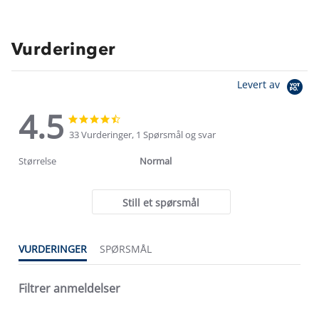
Vurderinger
Levert av
4.5
4.5
4.5
star
star
33 Vurderinger, 1 Spørsmål og svar
rating
rating
Størrelse
Normal
Still et spørsmål
VURDERINGER
SPØRSMÅL
Filtrer anmeldelser