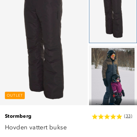
OUTLET
OUTLET
OUTLET
Stormberg
(33)
Hovden vattert bukse