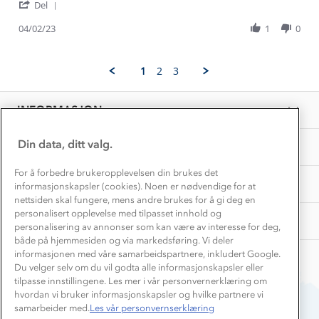
'
Lars
Fin
Del
Kundeklubb
Share
K.
bukse
Inkludering
Review
Hvordan velge riktig turtøy?
04/02/23
1
0
on
som
Norgesferie 🇳🇴
Våre butikker
by
4
holder
Materialer
Lars
Feb
godt
Vask og vedlikehold
K.
Få turinspirasjon og tips her⛰
2023
Bedrift, barnehage og SFO
1
2
3
on
Personvern
EL-retur
4
Overnatte utendørs⛺
Presse
Feb
Samarbeide med oss?
INFORMASJON
2023
Store størrelser
Storms turtips🐿️
Jobbe hos oss?
Turmat oppskrifter
Din data, ditt valg.
OM OSS
Leirskole 🥾
Beredskap
For å forbedre brukeropplevelsen din brukes det
Barnehageansatt
TIPS OG RÅD
informasjonskapsler (cookies). Noen er nødvendige for at
nettsiden skal fungere, mens andre brukes for å gi deg en
Tips til hyttetur
personalisert opplevelse med tilpasset innhold og
AKTIVITETER
personalisering av annonser som kan være av interesse for deg,
både på hjemmesiden og via markedsføring. Vi deler
informasjonen med våre samarbeidspartnere, inkludert Google.
Du velger selv om du vil godta alle informasjonskapsler eller
tilpasse innstillingene. Les mer i vår personvernerklæring om
hvordan vi bruker informasjonskapsler og hvilke partnere vi
samarbeider med.
Les vår personvernserklæring