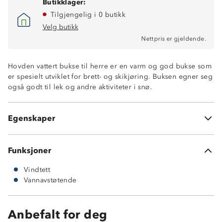
Butikklager:
Tilgjengelig i 0 butikk
Velg butikk
Nettpris er gjeldende.
Vindtett
Kraftig vannavstøtende
Hovden vattert bukse til herre er en varm og god bukse som
Vattert med god isolasjonsevne
er spesielt utviklet for brett- og skikjøring. Buksen egner seg
Baklomme med glidelås
også godt til lek og andre aktiviteter i snø.
To lommer uten glidelåser
Beltehemper
Borrelås stramming nederst i beina
Egenskaper
PolyShell
Funksjoner
Vindtett
Vannavstøtende
Anbefalt for deg