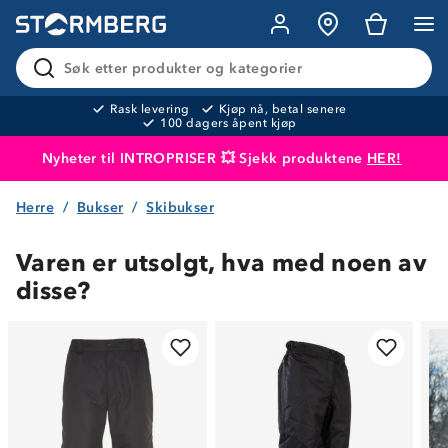
Søk etter produkter og kategorier
Rask levering
Kjøp nå, betal senere
100 dagers åpent kjøp
Nyheter til INTROPRISER 💥 Sjekk produktene
HER!
Herre
Bukser
Skibukser
Produktet er lagt i handlekurven
Til kassen
Varen er utsolgt, hva med noen av
disse?