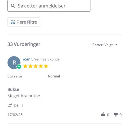
Search
Flere Filtre
Reviews
33 Vurderinger
Sorter:
Valgt
roar r.
Verifisert kunde
R
5.0
star
rating
Størrelse
Normal
Bukse
Review
review
Meget bra bukse
by
stating
'
roar
Bukse
Del
Share
r.
Review
17/02/25
0
0
on
by
17
roar
Feb