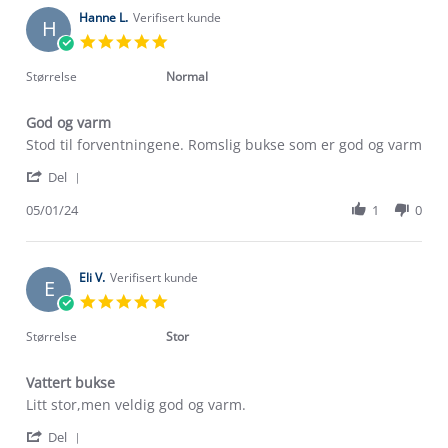
r.
2025
on
Hanne L.
Verifisert kunde
H
17
5.0
Feb
star
2025
rating
Størrelse
Normal
God og varm
Review
review
Stod til forventningene. Romslig bukse som er god og varm
by
stating
'
Hanne
God
Del
Share
L.
og
Review
05/01/24
1
0
on
varm
by
5
Hanne
Jan
L.
2024
on
Eli V.
Verifisert kunde
E
5
5.0
Jan
star
2024
rating
Størrelse
Stor
Vattert bukse
Review
review
Litt stor,men veldig god og varm.
by
stating
'
Eli
Vattert
Del