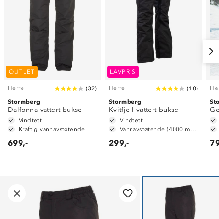
OUTLET
LAVPRIS
Herre
Herre
He
(
32
)
(
10
)
Stormberg
Stormberg
St
Dalfonna vattert bukse
Kvitfjell vattert bukse
Ge
Vindtett
Vindtett
Kraftig vannavstøtende
Vannavstøtende (4000 mm vannsøyle)
699,-
299,-
79