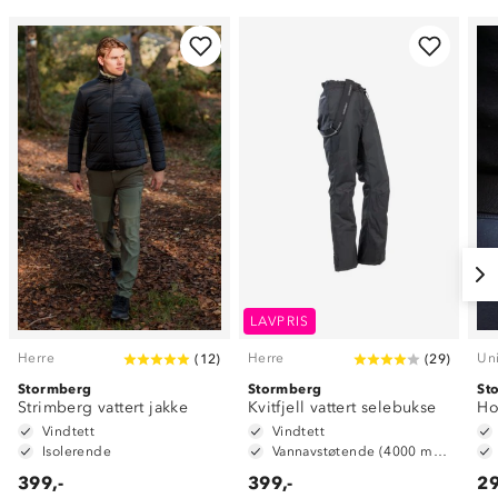
LAVPRIS
Herre
Herre
Un
(
12
)
(
29
)
Stormberg
Stormberg
St
Strimberg vattert jakke
Kvitfjell vattert selebukse
Ho
Vindtett
Vindtett
Isolerende
Vannavstøtende (4000 mm vannsøyle)
399,-
399,-
29