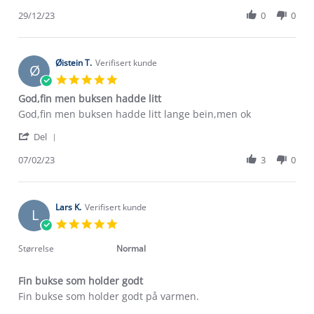
Share
V.
bukse
Review
29/12/23
0
0
on
by
29
Eli
Dec
V.
2023
on
Øistein T.
Verifisert kunde
Ø
29
5.0
Dec
star
God,fin men buksen hadde litt
2023
rating
Review
review
God,fin men buksen hadde litt lange bein,men ok
by
stating
'
Øistein
God,fin
Del
Share
T.
men
Review
07/02/23
3
0
on
buksen
Om Stormberg
by
7
hadde
Øistein
Feb
litt
Verdigrunnlag
T.
2023
on
Lars K.
Verifisert kunde
L
7
Klima og miljø
5.0
Trelagsprinsippet barn
Feb
star
Kundeservice
2023
rating
Størrelse
Normal
Etisk handel
Alt du trenger til Norgesferien
Kontakt oss
Dyreetikk
Fin bukse som holder godt
Dette trenger du til barnehagen
Review
review
Fin bukse som holder godt på varmen.
Konkurransevinnere
1% til samfunnet
by
stating
Gravidklær