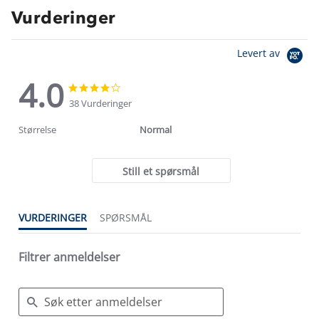
Vurderinger
Levert av
4.0
4.0
4.0
star
star
38 Vurderinger
rating
rating
Størrelse
Normal
Still et spørsmål
VURDERINGER
SPØRSMÅL
Filtrer anmeldelser