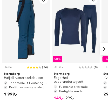
50%
LA
Herre
Unisex
He
(
24
)
(
0
)
Stormberg
Stormberg
St
Hafjell vattert selebukse
Fagerhei
Kvi
superundertøysett
Toppmodell til vinter og alpint
Fukttransporterende
Kraftig vannavstøtende (6 000mm vannsøyle)
Hurtightørkende
1 999,-
29
149,-
299,-