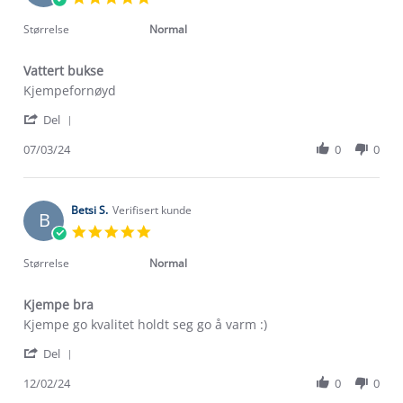
Dec
star
2024
rating
Størrelse
Normal
Vattert bukse
Review
review
Kjempefornøyd
by
stating
'
Finn
Vattert
Del
Share
T.
bukse
Review
07/03/24
0
0
on
by
7
Finn
Mar
T.
2024
on
Betsi S.
Verifisert kunde
B
7
5.0
Mar
star
2024
rating
Størrelse
Normal
Kjempe bra
Review
review
Kjempe go kvalitet holdt seg go å varm :)
by
stating
'
Betsi
Kjempe
Del
Share
S.
bra
Review
12/02/24
0
0
on
by
12