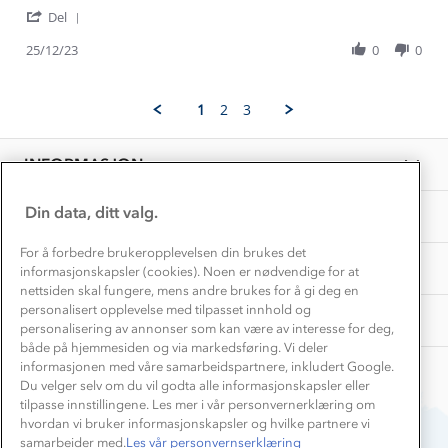
by
stating
Gravidklær
'
Britt
Fornøyd
Del
Kundeklubb
Share
N.
Inkludering
Review
Hvordan velge riktig turtøy?
25/12/23
0
0
on
Norgesferie 🇳🇴
Våre butikker
by
25
Materialer
Britt
Dec
Vask og vedlikehold
N.
Få turinspirasjon og tips her⛰
2023
Bedrift, barnehage og SFO
1
2
3
on
Personvern
EL-retur
25
Overnatte utendørs⛺
Presse
Dec
Samarbeide med oss?
INFORMASJON
2023
Store størrelser
Storms turtips🐿️
Jobbe hos oss?
Turmat oppskrifter
Din data, ditt valg.
OM OSS
Leirskole 🥾
Beredskap
For å forbedre brukeropplevelsen din brukes det
Barnehageansatt
TIPS OG RÅD
informasjonskapsler (cookies). Noen er nødvendige for at
nettsiden skal fungere, mens andre brukes for å gi deg en
Tips til hyttetur
personalisert opplevelse med tilpasset innhold og
AKTIVITETER
personalisering av annonser som kan være av interesse for deg,
både på hjemmesiden og via markedsføring. Vi deler
informasjonen med våre samarbeidspartnere, inkludert Google.
Du velger selv om du vil godta alle informasjonskapsler eller
tilpasse innstillingene. Les mer i vår personvernerklæring om
hvordan vi bruker informasjonskapsler og hvilke partnere vi
samarbeider med.
Les vår personvernserklæring