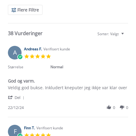
Search
Flere Filtre
Reviews
38 Vurderinger
Sorter:
Valgt
Andreas F.
Verifisert kunde
A
5.0
star
rating
Størrelse
Normal
God og varm.
Review
review
Veldig god bukse. Inkludert kneputer jeg ikkje var klar over
by
stating
'
Andreas
God
Del
Share
F.
og
Review
22/12/24
0
0
on
varm.
by
22
Andreas
Dec
F.
2024
on
Finn T.
Verifisert kunde
F
22
5.0