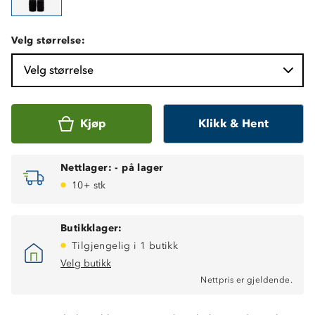
Velg størrelse:
Velg størrelse
Kjøp
Klikk & Hent
Nettlager:
-
på lager
10+ stk
Butikklager:
Tilgjengelig i 1 butikk
Velg butikk
Nettpris er gjeldende.
Egnet til vår, høst og vinter
Vindtett