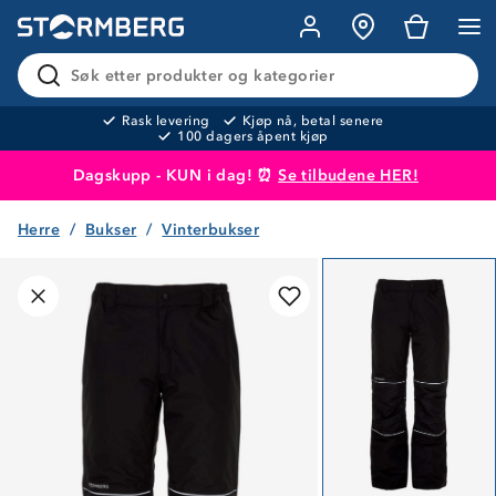
Søk etter produkter og kategorier
Rask levering
Kjøp nå, betal senere
100 dagers åpent kjøp
Dagskupp - KUN i dag! ⏰
Se tilbudene HER!
Herre
Bukser
Vinterbukser
Produktet er lagt i handlekurven
Til kassen