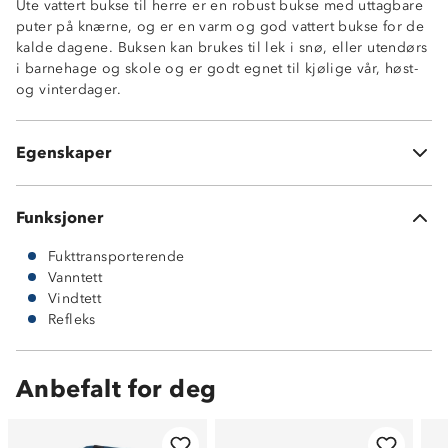
Ute vattert bukse til herre er en robust bukse med uttagbare
Vanntett, 15 000 mm vannsøyle
puter på knærne, og er en varm og god vattert bukse for de
Fukttransporterende, 6 000 g/ m2/ 24 t
kalde dagene. Buksen kan brukes til lek i snø, eller utendørs
Puter på knærne som man kan ta ut
i barnehage og skole og er godt egnet til kjølige vår, høst-
To stikklommer i siden
og vinterdager.
Knepping i livet
Borrelåsstramming nederst i beinene
Refleksdetaljer
Egenskaper
ProreTex 15-6 membran
Funksjoner
Fukttransporterende
Vanntett
Vindtett
Refleks
Anbefalt for deg