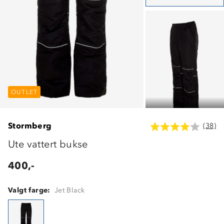
OUTLET
OUTLET
OUTLET
Stormberg
(38)
Ute vattert bukse
400,-
Valgt farge:
Jet Black