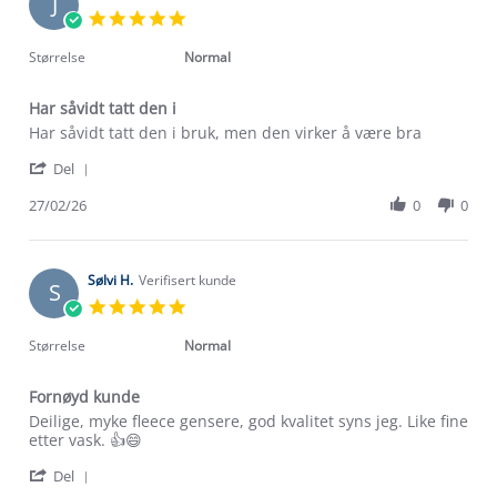
J
22
5.0
May
star
2026
rating
Størrelse
Normal
Har såvidt tatt den i
Review
review
Har såvidt tatt den i bruk, men den virker å være bra
by
stating
'
Johan
Har
Del
Share
T.
såvidt
Review
27/02/26
0
0
on
tatt
by
27
den
Johan
Feb
i
T.
2026
on
Sølvi H.
Verifisert kunde
S
27
5.0
Feb
star
2026
rating
Størrelse
Normal
Fornøyd kunde
Review
review
Deilige, myke fleece gensere, god kvalitet syns jeg. Like fine
by
stating
etter vask. 👍😄
Sølvi
Fornøyd
'
H.
kunde
Del
Share
on