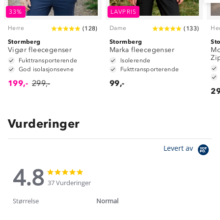
33%
LAVPRIS
Herre
Dame
He
(
128
)
(
133
)
Stormberg
Stormberg
St
Vigør fleecegenser
Marka fleecegenser
Mo
Zi
Fukttransporterende
Isolerende
God isolasjonsevne
Fukttransporterende
199,-
299,-
99,-
29
Vurderinger
Levert av
4.8
4.8
4.8
star
star
37 Vurderinger
rating
rating
Størrelse
Normal