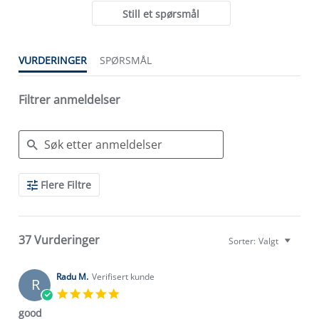
Still et spørsmål
VURDERINGER
SPØRSMÅL
Filtrer anmeldelser
Search
Flere Filtre
Reviews
37 Vurderinger
Sorter:
Valgt
Radu M.
Verifisert kunde
R
5.0
star
good
rating