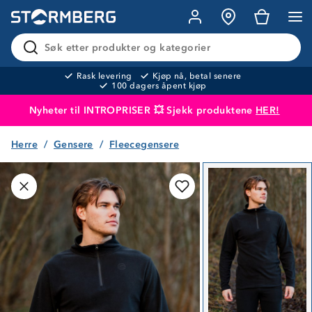
Søk etter produkter og kategorier
Rask levering
Kjøp nå, betal senere
100 dagers åpent kjøp
Nyheter til INTROPRISER 💥 Sjekk produktene
HER!
Herre
Gensere
Fleecegensere
Produktet er lagt i handlekurven
Til kassen