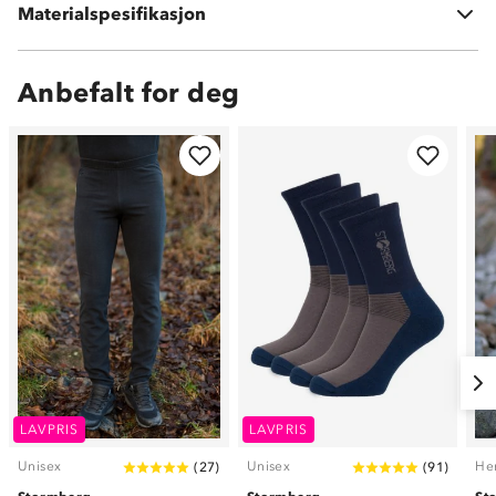
Materialspesifikasjon
100 % polyester
Anbefalt for deg
LAVPRIS
LAVPRIS
Unisex
Unisex
He
(
27
)
(
91
)