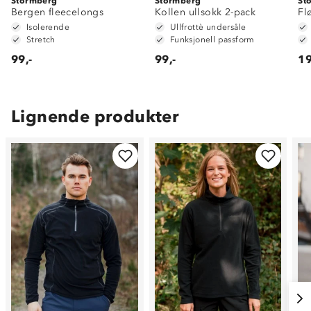
Stormberg
Stormberg
St
Bergen fleecelongs
Kollen ullsokk 2-pack
Fl
Isolerende
Ullfrottè undersåle
Stretch
Funksjonell passform
99,-
99,-
19
Lignende produkter