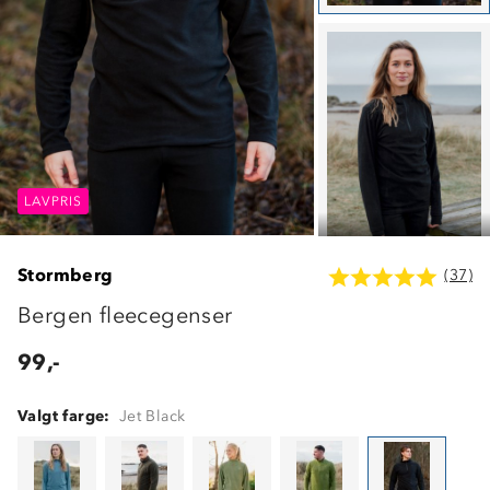
LAVPRIS
LAVPRIS
LAVPRIS
Stormberg
(37)
Bergen fleecegenser
99,-
Valgt farge:
Jet Black