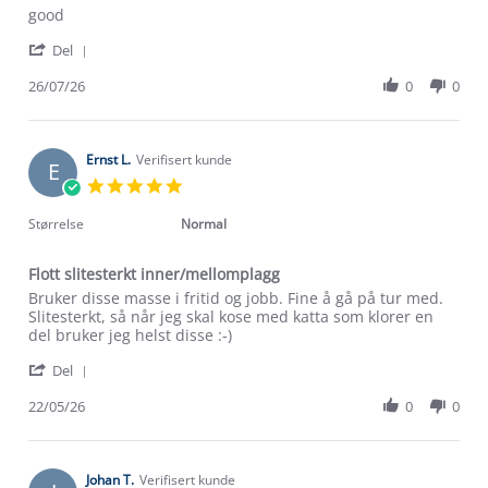
Review
review
good
by
stating
'
Radu
good
Del
Share
M.
Review
26/07/26
0
0
on
by
26
Radu
Jul
M.
2026
on
Ernst L.
Verifisert kunde
E
26
5.0
Jul
star
2026
rating
Størrelse
Normal
Flott slitesterkt inner/mellomplagg
Review
review
Bruker disse masse i fritid og jobb. Fine å gå på tur med.
by
stating
Slitesterkt, så når jeg skal kose med katta som klorer en
Ernst
Flott
del bruker jeg helst disse :-)
L.
slitesterkt
'
on
inner/mellomplagg
Del
Share
22
Review
22/05/26
0
0
May
by
2026
Ernst
L.
on
Johan T.
Verifisert kunde