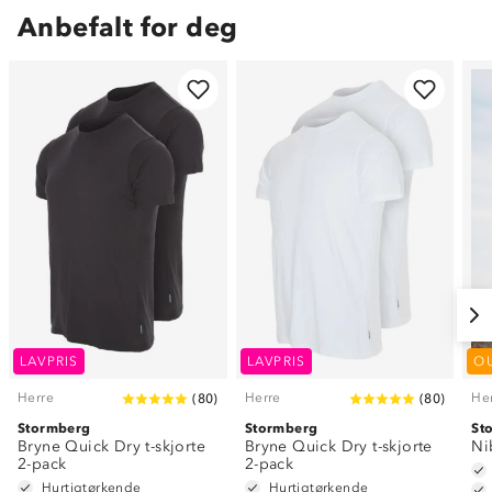
Anbefalt for deg
LAVPRIS
LAVPRIS
O
Herre
Herre
He
(
80
)
(
80
)
Stormberg
Stormberg
St
Bryne Quick Dry t-skjorte
Bryne Quick Dry t-skjorte
Ni
2-pack
2-pack
Hurtigtørkende
Hurtigtørkende