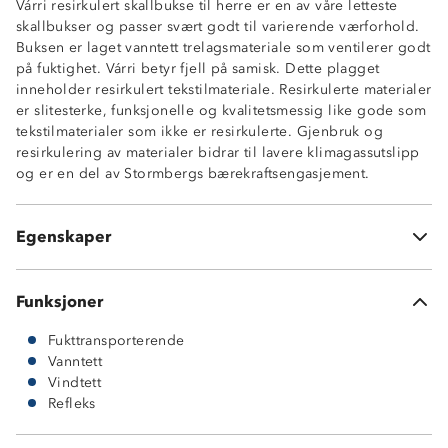
Várri resirkulert skallbukse til herre er en av våre letteste
skallbukser og passer svært godt til varierende værforhold.
Vindtett
Buksen er laget vanntett trelagsmateriale som ventilerer godt
Vannsøyle 10 000 mm
på fuktighet. Várri betyr fjell på samisk. Dette plagget
Fukttransporterende, 5 000g/ m2/ 24t
inneholder resirkulert tekstilmateriale. Resirkulerte materialer
Vannavstøtende glidelåser
er slitesterke, funksjonelle og kvalitetsmessig like gode som
Tapede sømmer
tekstilmaterialer som ikke er resirkulerte. Gjenbruk og
To glidelåslommer
resirkulering av materialer bidrar til lavere klimagassutslipp
Refleksdetaljer på glidelåser
og er en del av Stormbergs bærekraftsengasjement.
Ventilasjonsåpninger langs låret
Enhåndsstramming nederst i benåpning
ProreTex® 10-5 membran
Egenskaper
100% resirkulert polyester
Funksjoner
Fukttransporterende
Vanntett
Vindtett
Refleks