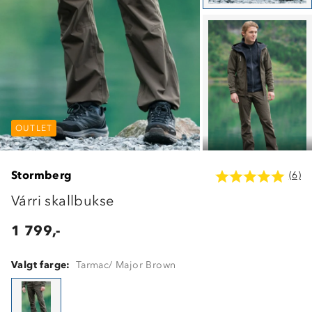
OUTLET
OUTLET
OUTLET
Stormberg
(6)
Várri skallbukse
1 799,-
Valgt farge:
Tarmac/ Major Brown