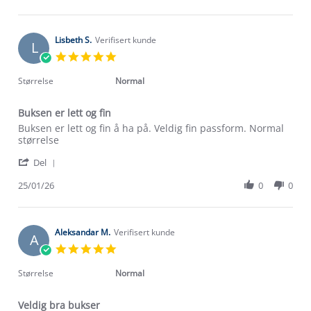
by
13
kjøpet
Rune
Jul
H.
2026
on
Lisbeth S.
Verifisert kunde
L
13
5.0
Jul
star
2026
rating
Størrelse
Normal
Buksen er lett og fin
Review
review
Buksen er lett og fin å ha på. Veldig fin passform. Normal
by
stating
størrelse
Lisbeth
Buksen
'
S.
er
Del
Share
on
lett
Review
25/01/26
0
0
25
og
by
Jan
fin
Lisbeth
2026
S.
on
Aleksandar M.
Verifisert kunde
A
25
5.0
Jan
star
2026
rating
Størrelse
Normal
Veldig bra bukser