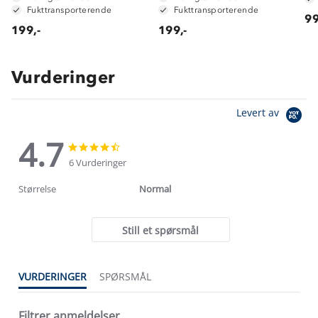
Fukttransporterende
Fukttransporterende
99
199,-
199,-
Vurderinger
Levert av
4.7
4.7
4.7
star
star
6 Vurderinger
rating
rating
Størrelse
Normal
Still et spørsmål
VURDERINGER
SPØRSMÅL
Filtrer anmeldelser