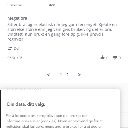
2025
rating
Størrelse
Liten
Klima og miljø
Trelagsprinsippet barn
Kundeservice
Meget bra
Etisk handel
Alt du trenger til Norgesferien
Review
review
Sitter bra, og er elastisk når jeg går i terrenget. Kjøpte en
Kontakt oss
by
stating
størrelse større enn jeg vanligvis bruker, og det er bra.
Dyreetikk
Martin
Meget
Vindtett. Kun brukt en gang foreløpig. Ikke prøvd i
Dette trenger du til barnehagen
D.
bra
regnvær.
Konkurransevinnere
1% til samfunnet
on
Gravidklær
'
6
Del
Kundeklubb
Share
Jan
Inkludering
Review
Hvordan velge riktig turtøy?
06/01/26
0
0
2026
Norgesferie 🇳🇴
Våre butikker
by
Materialer
Martin
Vask og vedlikehold
D.
Få turinspirasjon og tips her⛰
Bedrift, barnehage og SFO
1
2
on
Personvern
EL-retur
6
Overnatte utendørs⛺
Presse
Jan
Samarbeide med oss?
INFORMASJON
2026
Store størrelser
Storms turtips🐿️
Jobbe hos oss?
Turmat oppskrifter
Din data, ditt valg.
OM OSS
Leirskole 🥾
Beredskap
For å forbedre brukeropplevelsen din brukes det
Barnehageansatt
TIPS OG RÅD
informasjonskapsler (cookies). Noen er nødvendige for at
nettsiden skal fungere, mens andre brukes for å gi deg en