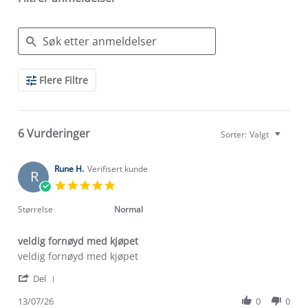
Search
Flere Filtre
Reviews
6 Vurderinger
Sorter:
Valgt
Rune H.
Verifisert kunde
R
5.0
star
rating
Størrelse
Normal
veldig fornøyd med kjøpet
Review
review
veldig fornøyd med kjøpet
by
stating
'
Rune
veldig
Del
Share
H.
fornøyd
Review
13/07/26
0
0
on
med