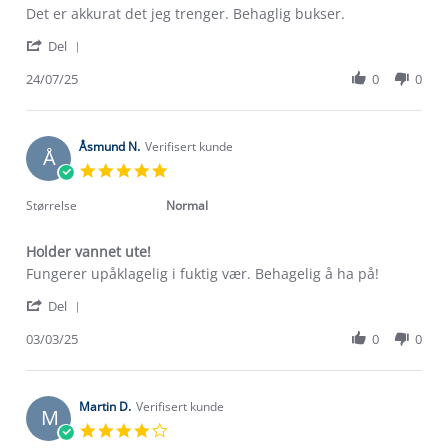
Review
review
Det er akkurat det jeg trenger. Behaglig bukser.
by
stating
'
Aleksandar
Veldig
Del
Share
M.
bra
Review
24/07/25
0
0
on
bukser
by
24
Aleksandar
Jul
M.
2025
on
Åsmund N.
Verifisert kunde
Å
24
5.0
Jul
star
2025
rating
Størrelse
Normal
Holder vannet ute!
Review
review
Fungerer upåklagelig i fuktig vær. Behagelig å ha på!
by
stating
'
Åsmund
Holder
Del
Share
N.
vannet
Review
03/03/25
0
0
on
ute!
by
3
Åsmund
Mar
N.
2025
Om Stormberg
on
Martin D.
Verifisert kunde
M
3
4.0
Verdigrunnlag
Mar
star