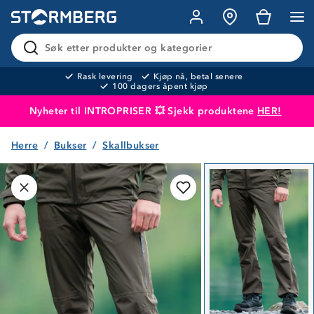
Søk etter produkter og kategorier
Rask levering
Kjøp nå, betal senere
100 dagers åpent kjøp
Nyheter til INTROPRISER 💥 Sjekk produktene
HER!
Herre
Bukser
Skallbukser
Produktet er lagt i handlekurven
Til kassen