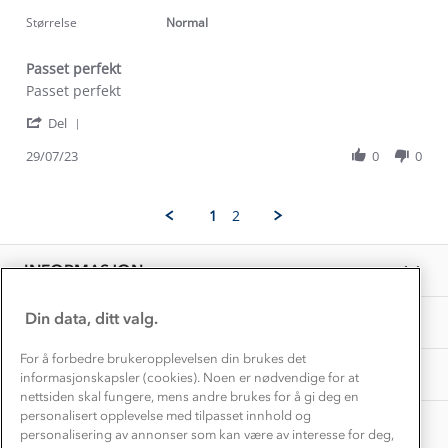
star
Kundeservice
2024
rating
Størrelse
Normal
Etisk handel
Alt du trenger til Norgesferien
Kontakt oss
Dyreetikk
Passet perfekt
Dette trenger du til barnehagen
Review
review
Passet perfekt
Konkurransevinnere
1% til samfunnet
by
stating
Gravidklær
'
Erik
Passet
Del
Kundeklubb
Share
W.
perfekt
Inkludering
Review
Hvordan velge riktig turtøy?
29/07/23
0
0
on
Norgesferie 🇳🇴
Våre butikker
by
29
Materialer
Erik
Jul
Vask og vedlikehold
W.
Få turinspirasjon og tips her⛰
2023
Bedrift, barnehage og SFO
1
2
on
Personvern
EL-retur
29
Overnatte utendørs⛺
Presse
Jul
Samarbeide med oss?
INFORMASJON
2023
Store størrelser
Storms turtips🐿️
Jobbe hos oss?
Turmat oppskrifter
Din data, ditt valg.
OM OSS
Leirskole 🥾
Beredskap
For å forbedre brukeropplevelsen din brukes det
Barnehageansatt
TIPS OG RÅD
informasjonskapsler (cookies). Noen er nødvendige for at
nettsiden skal fungere, mens andre brukes for å gi deg en
Tips til hyttetur
personalisert opplevelse med tilpasset innhold og
AKTIVITETER
personalisering av annonser som kan være av interesse for deg,