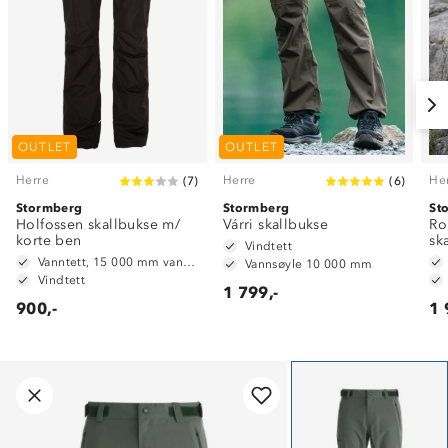
OUTLET
OUTLET
Herre
Herre
He
(
7
)
(
6
)
Stormberg
Stormberg
St
Holfossen skallbukse m/
Várri skallbukse
Ro
korte ben
sk
Vindtett
Vanntett, 15 000 mm vannsøyle
Vannsøyle 10 000 mm
Vindtett
1 799,-
900,-
1 