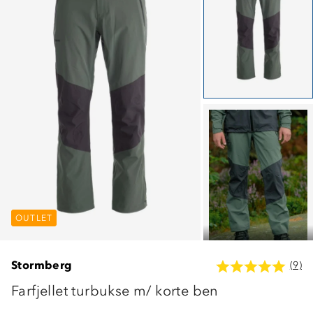
OUTLET
OUTLET
OUTLET
Stormberg
(9)
Farfjellet turbukse m/ korte ben