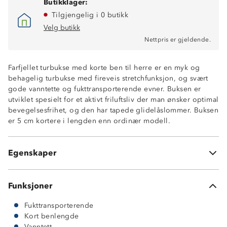
Butikklager:
Tilgjengelig i 0 butikk
Vanntett, 15 000 mm vannsøyle
Velg butikk
Vindtett
Nettpris er gjeldende.
Fukttransporterende (12 000 gr/m2/24t)
Tapede sømmer
Farfjellet turbukse med korte ben til herre er en myk og
To lommer med vannavstøtende glidelås
behagelig turbukse med fireveis stretchfunksjon, og svært
Beltehemper
gode vanntette og fukttransporterende evner. Buksen er
Borrelåsjustering i livet for bedre passform
utviklet spesielt for et aktivt friluftsliv der man ønsker optimal
Strikkjustering nederst i beinene.
bevegelsesfrihet, og den har tapede glidelåslommer. Buksen
Tapede sømmer
er 5 cm kortere i lengden enn ordinær modell.
Meshfôr
ProreTex Ultrashell TM
15-12 membran
Egenskaper
Ytterstoff: 95% polyester og 5% elastan
Funksjoner
Fukttransporterende
Kort benlengde
Vanntett