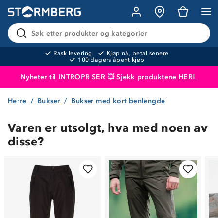
Søk etter produkter og kategorier
Rask levering
Kjøp nå, betal senere
100 dagers åpent kjøp
Nyheter til INTROPRISER 💥 Sjekk produktene
HER!
Herre
Bukser
Bukser med kort benlengde
Produktet er lagt i handlekurven
Til kassen
Varen er utsolgt, hva med noen av
disse?