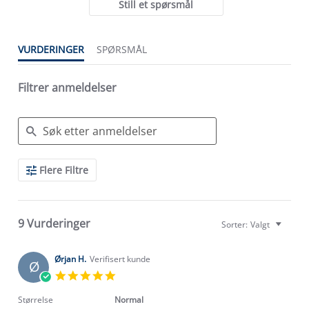
Still et spørsmål
VURDERINGER
SPØRSMÅL
Filtrer anmeldelser
Search
Flere Filtre
Reviews
9 Vurderinger
Sorter:
Valgt
Ørjan H.
Verifisert kunde
Ø
5.0
star
rating
Størrelse
Normal