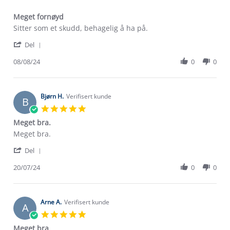
Meget fornøyd
Review
review
Sitter som et skudd, behagelig å ha på.
by
stating
'
Ørjan
Meget
Del
Share
H.
fornøyd
Review
08/08/24
0
0
on
by
8
Ørjan
Aug
H.
2024
on
Bjørn H.
Verifisert kunde
B
8
5.0
Aug
star
Meget bra.
2024
rating
Review
review
Meget bra.
by
stating
'
Bjørn
Meget
Del
Share
H.
bra.
Review
20/07/24
0
0
on
by
20
Bjørn
Jul
H.
2024
on
Arne A.
Verifisert kunde
A
20
5.0
Jul
star
Meget bra
2024