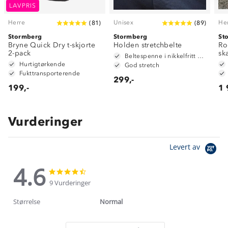
LAVPRIS
Herre
Unisex
He
(
81
)
(
89
)
Stormberg
Stormberg
St
Bryne Quick Dry t-skjorte
Holden stretchbelte
Ro
2-pack
sk
Beltespenne i nikkelfritt metall
Hurtigtørkende
God stretch
Fukttransporterende
299,-
199,-
1 
Vurderinger
Levert av
4.6
4.6
4.6
star
star
9 Vurderinger
rating
rating
Størrelse
Normal