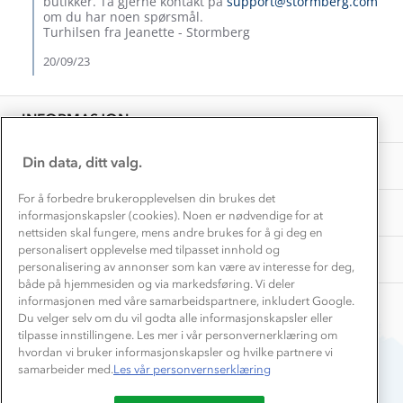
butikker. Ta gjerne kontakt på
support@stormberg.com
Inkludering
2023
Hvordan velge riktig turtøy?
om du har noen spørsmål.
Norgesferie 🇳🇴
Våre butikker
Turhilsen fra Jeanette - Stormberg
Materialer
Vask og vedlikehold
20/09/23
Få turinspirasjon og tips her⛰
Bedrift, barnehage og SFO
Personvern
EL-retur
Overnatte utendørs⛺
Presse
Samarbeide med oss?
INFORMASJON
Store størrelser
Storms turtips🐿️
Jobbe hos oss?
Turmat oppskrifter
Din data, ditt valg.
OM OSS
Leirskole 🥾
Beredskap
For å forbedre brukeropplevelsen din brukes det
Barnehageansatt
TIPS OG RÅD
informasjonskapsler (cookies). Noen er nødvendige for at
nettsiden skal fungere, mens andre brukes for å gi deg en
Tips til hyttetur
personalisert opplevelse med tilpasset innhold og
AKTIVITETER
personalisering av annonser som kan være av interesse for deg,
både på hjemmesiden og via markedsføring. Vi deler
informasjonen med våre samarbeidspartnere, inkludert Google.
Du velger selv om du vil godta alle informasjonskapsler eller
tilpasse innstillingene. Les mer i vår personvernerklæring om
hvordan vi bruker informasjonskapsler og hvilke partnere vi
samarbeider med.
Les vår personvernserklæring
Du betaler enkelt med