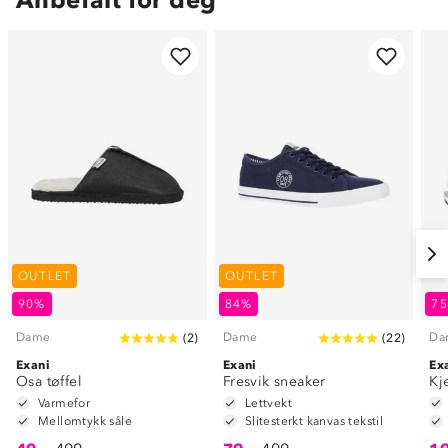
OUTLET
OUTLET
90%
84%
7
Dame
Dame
Da
(
2
)
(
22
)
Exani
Exani
Ex
Osa tøffel
Fresvik sneaker
Kj
Varmefor
Lettvekt
Mellomtykk såle
Slitesterkt kanvas tekstil