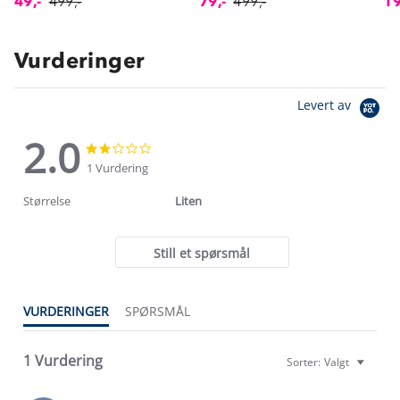
49,-
499,-
79,-
499,-
19
Vurderinger
Levert av
2.0
2.0
2.0
star
star
1 Vurdering
rating
rating
Størrelse
Liten
Still et spørsmål
VURDERINGER
SPØRSMÅL
1 Vurdering
Sorter:
Valgt