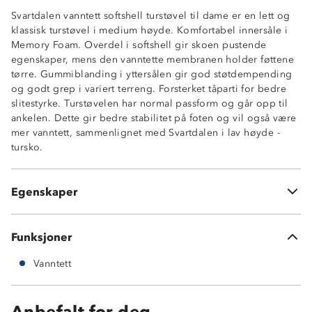
Svartdalen vanntett softshell turstøvel til dame er en lett og
klassisk turstøvel i medium høyde. Komfortabel innersåle i
Memory Foam. Overdel i softshell gir skoen pustende
egenskaper, mens den vanntette membranen holder føttene
tørre. Gummiblanding i yttersålen gir god støtdempending
og godt grep i variert terreng. Forsterket tåparti for bedre
slitestyrke. Turstøvelen har normal passform og går opp til
ankelen. Dette gir bedre stabilitet på foten og vil også være
Vanntett membran
mer vanntett, sammenlignet med Svartdalen i lav høyde -
Overdel i softshell
tursko.
Memory foam-innersåle
Stabil gripsåle
Phylon gummisåle
Egenskaper
Støtdemping i yttersåle
Funksjoner
Vanntett
Anbefalt for deg