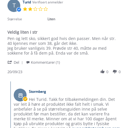
Turid
Verifisert anmelder
T
2.0
star
rating
Størrelse
Liten
Veldig liten i str
Review
review
Pen og lett sko, sikkert god hvis den passer. Men når str.
by
stating
40 kjennes mer som 38, går det ikke.
Turid
Veldig
Jeg bruker vanligvis 39. Prøvde str 40, måtte av med
on
liten
sokkene for å få dem på. Enda var de små.
20
i
Om Stormberg
'
Sep
str
Del
Kommentarer (1)
Share
2023
Review
20/09/23
0
0
Verdigrunnlag
by
Turid
Comments
Klima og miljø
on
Trelagsprinsippet barn
by
20
Kundeservice
Stormberg
Butikkeier
Etisk handel
Sep
on
Alt du trenger til Norgesferien
Hei Turid. Takk for tilbakemeldingen din. Det
2023
Review
Kontakt oss
var leit å høre at produktet ikke falt helt i smak. Vi
Dyreetikk
by
anbefaler å se på størrelsesguiden inne på selve
Dette trenger du til barnehagen
Turid
produktet før man bestiller, da det kan variere fra
Konkurransevinnere
on
1% til samfunnet
merke til merke. Minner om at vi har 100 dager åpent
Gravidklær
20
kjøp på ubrukte produkter og gratis bytte i fysiske
Kundeklubb
Sep