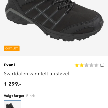
OUTLET
Exani
(1)
Svartdalen vanntett turstøvel
1 299,-
Valgt farge:
Black