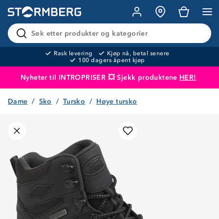
Søk etter produkter og kategorier
Rask levering
Kjøp nå, betal senere
100 dagers åpent kjøp
Nyheter til INTROPRISER 💥 Sjekk produktene
HER!
Dame
Sko
Tursko
Høye tursko
Produktet er lagt i handlekurven
Til kassen