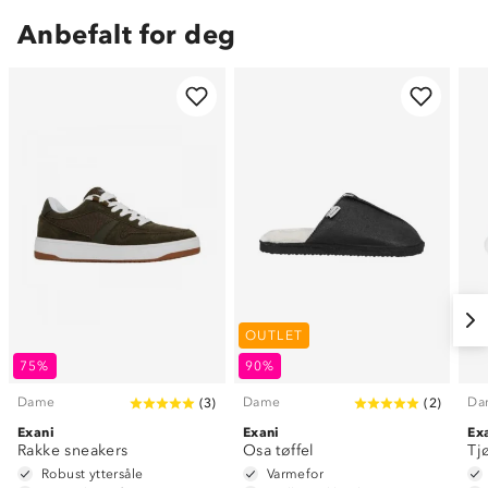
Anbefalt for deg
OUTLET
75%
90%
Dame
Dame
Da
(
3
)
(
2
)
Exani
Exani
Ex
Rakke sneakers
Osa tøffel
Tj
Robust yttersåle
Varmefor