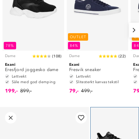
OUTLET
O
78%
84%
8
Dame
Dame
Da
(
108
)
(
22
)
Exani
Exani
Ex
Eresfjord joggesko dame
Fresvik sneaker
Fr
Lettvekt
Lettvekt
Såle med god demping
Slitesterkt kanvas tekstil
199,-
899,-
79,-
499,-
79