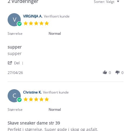
2 Vurderinger
Sorter:
Valgt
VIRGINIJA A.
Verifisert kunde
V
5.0
star
rating
Størrelse
Normal
supper
Review
review
supper
by
stating
Om Stormberg
'
VIRGINIJA
supper
Del
Share
A.
Verdigrunnlag
Review
27/04/26
0
0
on
by
27
Klima og miljø
VIRGINIJA
Apr
Trelagsprinsippet barn
A.
2026
Kundeservice
on
Christine K.
Verifisert kunde
Etisk handel
C
Alt du trenger til Norgesferien
27
5.0
Kontakt oss
Apr
star
Dyreetikk
2026
Dette trenger du til barnehagen
rating
Størrelse
Normal
Konkurransevinnere
1% til samfunnet
Gravidklær
Skave sneaker dame str 39
Kundeklubb
Inkludering
Review
review
Perfekt i størrelse. Super gode i skog og asfalt.