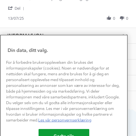
Hvordan velge riktig turtøy?
by
stating
Norgesferie 🇳🇴
Våre butikker
'
Christine
Skave
Del
Materialer
Share
Vask og vedlikehold
K.
sneaker
Få turinspirasjon og tips her⛰
Bedrift, barnehage og SFO
Review
13/07/25
0
0
on
dame
Personvern
by
13
str
EL-retur
Christine
Overnatte utendørs⛺
Jul
39
Presse
K.
Samarbeide med oss?
2025
INFORMASJON
Store størrelser
on
Storms turtips🐿️
13
Jobbe hos oss?
Jul
Turmat oppskrifter
Din data, ditt valg.
OM OSS
Leirskole 🥾
2025
Beredskap
For å forbedre brukeropplevelsen din brukes det
Barnehageansatt
TIPS OG RÅD
informasjonskapsler (cookies). Noen er nødvendige for at
nettsiden skal fungere, mens andre brukes for å gi deg en
Tips til hyttetur
personalisert opplevelse med tilpasset innhold og
AKTIVITETER
personalisering av annonser som kan være av interesse for deg,
både på hjemmesiden og via markedsføring. Vi deler
informasjonen med våre samarbeidspartnere, inkludert Google.
Du velger selv om du vil godta alle informasjonskapsler eller
tilpasse innstillingene. Les mer i vår personvernerklæring om
hvordan vi bruker informasjonskapsler og hvilke partnere vi
samarbeider med.
Les vår personvernserklæring
Du betaler enkelt med
Godta alle