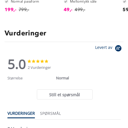
Normal passform
Mellomtykk såle
199,-
799,-
49,-
499,-
59
Vurderinger
Levert av
5.0
5.0
5.0
star
star
2 Vurderinger
rating
rating
Størrelse
Normal
Still et spørsmål
VURDERINGER
SPØRSMÅL