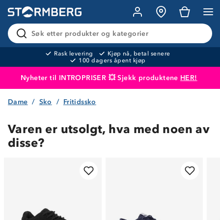
Søk etter produkter og kategorier
Rask levering
Kjøp nå, betal senere
100 dagers åpent kjøp
Nyheter til INTROPRISER 💥 Sjekk produktene
HER!
Dame
Sko
Fritidssko
Produktet er lagt i handlekurven
Til kassen
Varen er utsolgt, hva med noen av
disse?