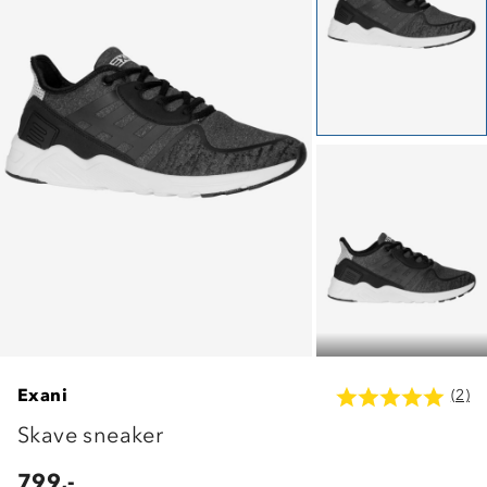
Exani
(2)
Skave sneaker
799,-