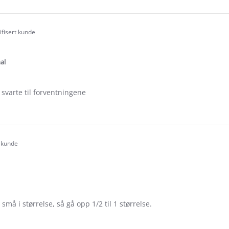
e
ew
az
ifisert kunde
.0
tar
ating
al
svarte til forventningene
e
ew
-
t kunde
.0
tar
ating
t små i størrelse, så gå opp 1/2 til 1 størrelse.
e