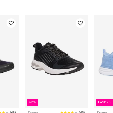
62%
LAVPRIS
Dame
Dame
(
49
)
(
45
)