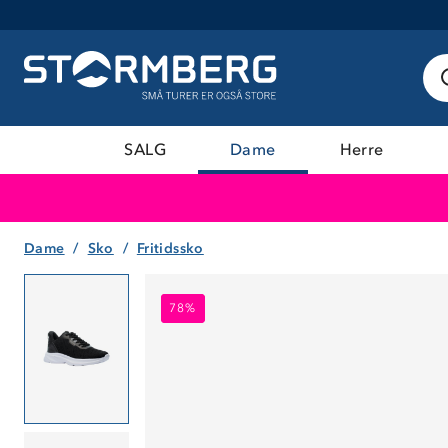
SALG
Dame
Herre
Dame
Sko
Fritidssko
78%
78%