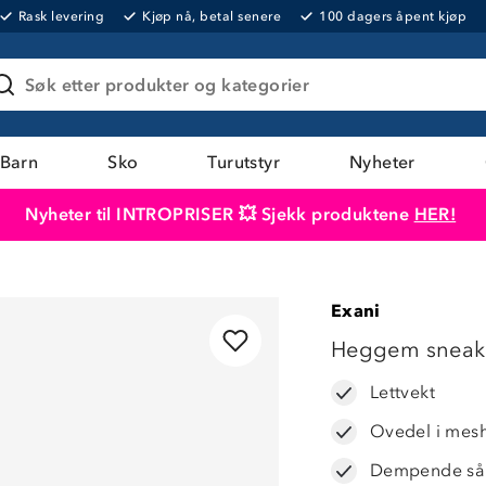
Rask levering
Kjøp nå, betal senere
100 dagers åpent kjøp
Søk etter produkter og kategorier
Barn
Sko
Turutstyr
Nyheter
Nyheter til INTROPRISER 💥 Sjekk produktene
HER!
Produktet er lagt i handlekurven
Til kassen
Exani
78%
Heggem sneak
Lettvekt
Ovedel i mes
Dempende så