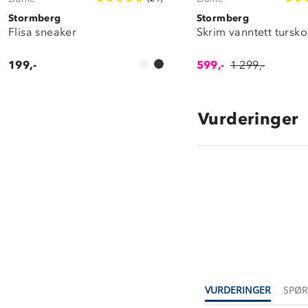
Stormberg
Stormberg
Flisa sneaker
Skrim vanntett tursko
199,-
599,-
1 299,-
Vurderinger
4.3
star
rating
VURDERINGER
SPØ