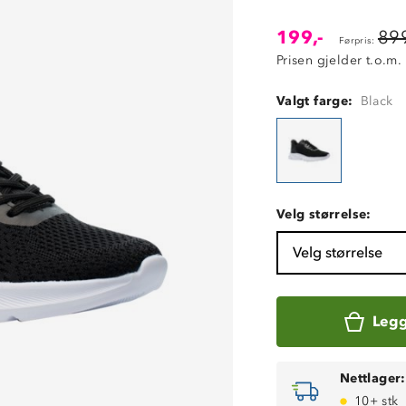
199,-
899
Førpris:
Prisen gjelder t.o.m.
Valgt farge:
Black
Velg størrelse:
Velg størrelse
Legg
Nettlager:
10+ stk