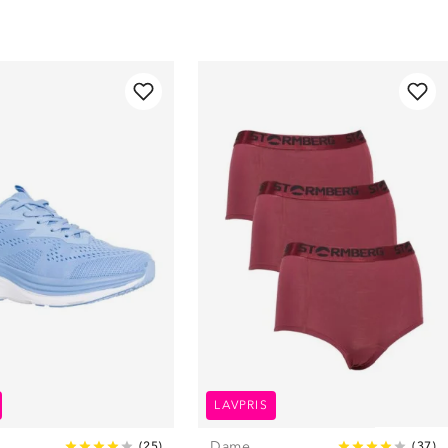
LAVPRIS
Dame
(
25
)
(
37
)