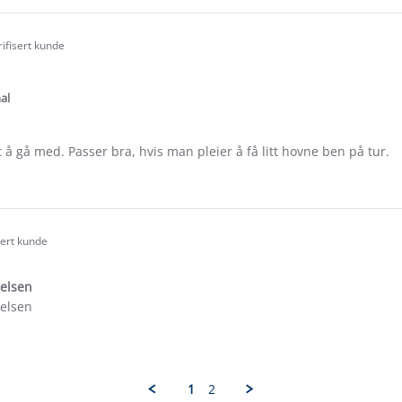
ew
rifisert kunde
.0
tar
ating
al
t å gå med. Passer bra, hvis man pleier å få litt hovne ben på tur.
e
ew
sert kunde
in
.0
tar
relsen
ating
relsen
e
ew
1
2
dad