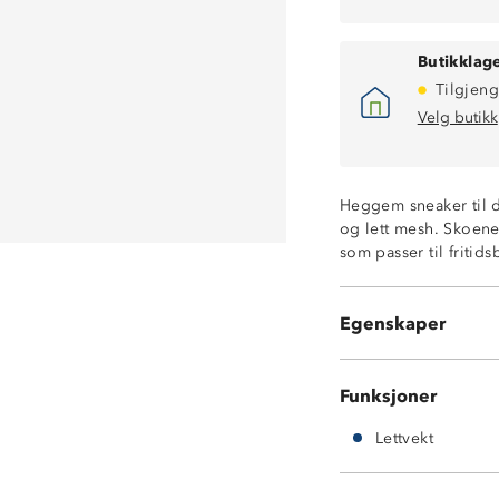
Butikklage
Tilgjeng
Velg butikk
Heggem sneaker til da
og lett mesh. Skoene
som passer til fritids
Lettvekt
Ovedel i mesh
Egenskaper
Dempende såle
Funksjoner
Lettvekt