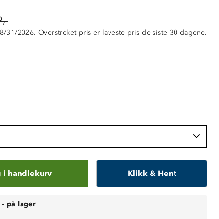
,-
 8/31/2026. Overstreket pris er laveste pris de siste 30 dagene.
 i handlekurv
Klikk & Hent
-
på lager