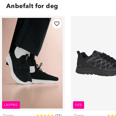
Anbefalt for deg
LAVPRIS
54%
Dame
Dame
(
21
)