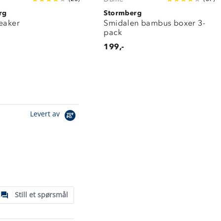
rg
Stormberg
neaker
Smidalen bambus boxer 3-
pack
199,-
Levert av
Still et spørsmål