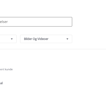
Bilder Og Videoer
sert kunde
.0
tar
ating
al