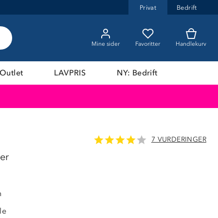
Privat
Bedrift
Mine sider
Favoritter
Handlekurv
Outlet
LAVPRIS
NY: Bedrift
7 VURDERINGER
78%
er
h
le