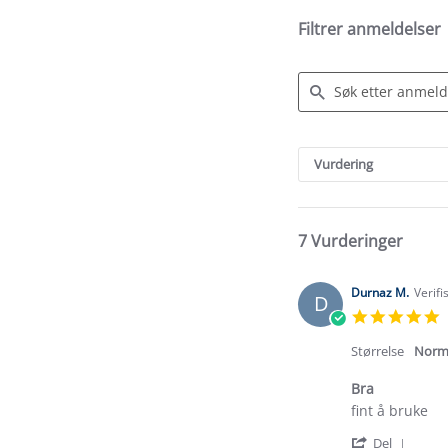
Filtrer anmeldelser
Search
Reviews
Vurdering
7 Vurderinger
Durnaz M.
Verifi
D
5
s
r
Størrelse
Norm
Bra
Review
review
fint å bruke
by
stating
'
Durnaz
Bra
Del