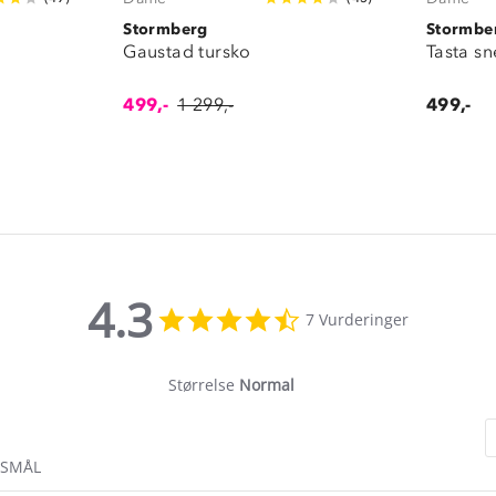
Stormberg
Stormbe
Gaustad tursko
Tasta s
499,-
1 299,-
499,-
4.3
4.3
7 Vurderinger
star
rating
Størrelse
Normal
RSMÅL