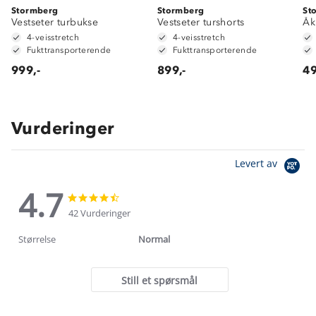
Stormberg
Stormberg
St
Vestseter turbukse
Vestseter turshorts
Åk
4-veisstretch
4-veisstretch
Fukttransporterende
Fukttransporterende
999,-
899,-
49
Vurderinger
Levert av
4.7
4.7
4.7
star
star
42 Vurderinger
rating
rating
Størrelse
Normal
Still et spørsmål