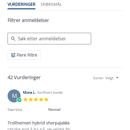
VURDERINGER
SPØRSMÅL
Filtrer anmeldelser
Search
Flere Filtre
Reviews
42 Vurderinger
Sorter:
Valgt
Mona L.
Verifisert kunde
M
5.0
star
rating
Størrelse
Normal
Trollheimen hybrid sherpajakke
Review
review
Utrolig god å ha på, og veldig fin