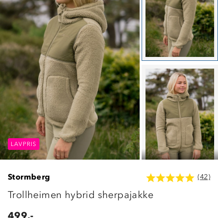
LAVPRIS
LAVPRIS
LAVPRIS
Stormberg
(42)
Trollheimen hybrid sherpajakke
499,-