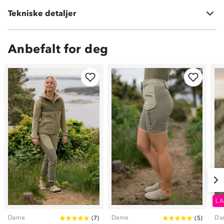
Tekniske detaljer
Vekt:
416 gram i str S
Anbefalt for deg
LA
Dame
Dame
Da
(
7
)
(
5
)