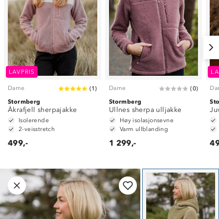
LAVPRIS
LA
Dame
Dame
Da
(
1
)
(
0
)
Stormberg
Stormberg
St
Åkrafjell sherpajakke
Ullnes sherpa ulljakke
Ju
Isolerende
Høy isolasjonsevne
2-veisstretch
Varm ullblanding
499,-
1 299,-
49