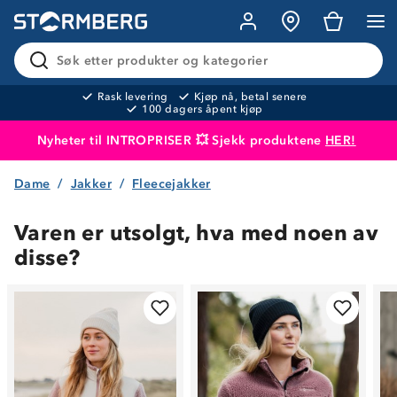
Søk etter produkter og kategorier
Rask levering
Kjøp nå, betal senere
100 dagers åpent kjøp
Nyheter til INTROPRISER 💥 Sjekk produktene
HER!
Dame
Jakker
Fleecejakker
Produktet er lagt i handlekurven
Til kassen
Varen er utsolgt, hva med noen av
disse?