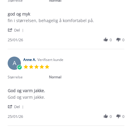
Størrelse
Normal
god og myk
Review
review
fin i størrelsen, behagelig å komfortabel på.
by
stating
'
Viktoria
god
Del
Share
B.
og
Review
25/01/26
0
0
on
myk
by
25
Viktoria
Jan
B.
2026
on
Anne A.
Verifisert kunde
A
25
5.0
Jan
star
2026
rating
Størrelse
Normal
God og varm jakke.
Review
review
God og varm jakke.
by
stating
'
Anne
God
Del
Share
A.
og
Review
25/01/26
0
0
on
varm
Om Stormberg
by
25
jakke.
Anne
Jan
Verdigrunnlag
A.
2026