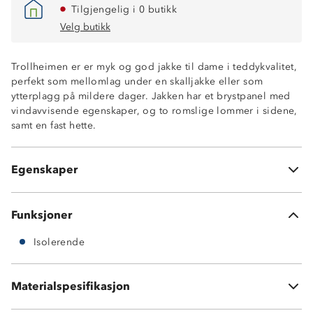
Tilgjengelig i 0 butikk
Velg butikk
Trollheimen er er myk og god jakke til dame i teddykvalitet,
perfekt som mellomlag under en skalljakke eller som
Isolerende
ytterplagg på mildere dager. Jakken har et brystpanel med
Vindavvisende brystpanel
vindavvisende egenskaper, og to romslige lommer i sidene,
To stikklommer i sidene
samt en fast hette.
Fast hette
Tykk og myk
Elastikk i ermeåpninger og nederst på jakken
Egenskaper
Økotex-sertifisert standard 100
Funksjoner
Isolerende
Materialspesifikasjon
100 % polyester