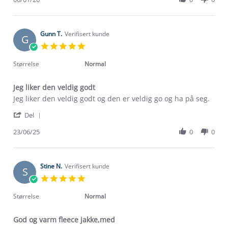
on
by
6
May
Jan
L.
2026
on
Gunn T.
Verifisert kunde
G
6
5.0
Jan
star
2026
rating
Størrelse
Normal
Jeg liker den veldig godt
Review
review
Jeg liker den veldig godt og den er veldig go og ha på seg.
by
stating
'
Gunn
Jeg
Del
Share
T.
liker
Review
23/06/25
0
0
on
den
Om Stormberg
by
23
veldig
Gunn
Jun
godt
Verdigrunnlag
T.
2025
on
Stine N.
Verifisert kunde
S
23
Klima og miljø
5.0
Trelagsprinsippet barn
Jun
star
Kundeservice
2025
rating
Etisk handel
Størrelse
Normal
Alt du trenger til Norgesferien
Kontakt oss
Dyreetikk
God og varm fleece jakke,med
Dette trenger du til barnehagen