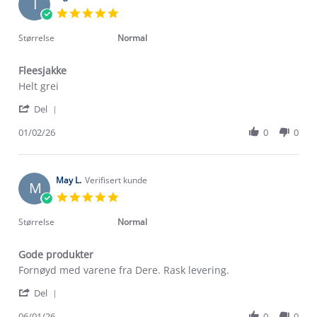
I
6
5.0
Feb
star
2026
rating
Størrelse
Normal
Fleesjakke
Review
review
Helt grei
by
stating
'
Inger
Fleesjakke
Del
Share
E.
Review
01/02/26
0
0
on
by
1
Inger
Feb
E.
2026
on
May L.
Verifisert kunde
M
1
5.0
Feb
star
2026
rating
Størrelse
Normal
Gode produkter
Review
review
Fornøyd med varene fra Dere. Rask levering.
by
stating
'
May
Gode
Del
Share
L.
produkter
Review
06/01/26
0
0