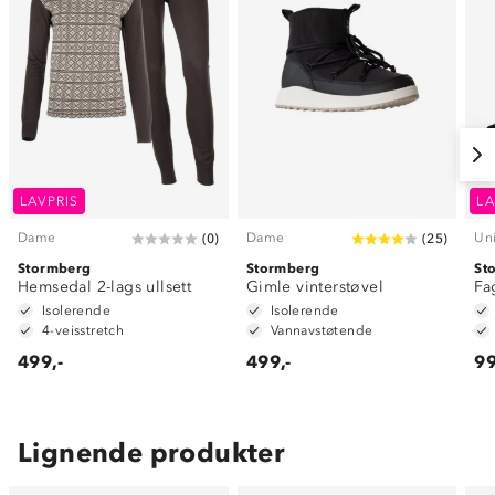
LAVPRIS
LA
Dame
Dame
Un
(
0
)
(
25
)
Stormberg
Stormberg
St
Hemsedal 2-lags ullsett
Gimle vinterstøvel
Fa
Isolerende
Isolerende
4-veisstretch
Vannavstøtende
499,-
499,-
99
Lignende produkter