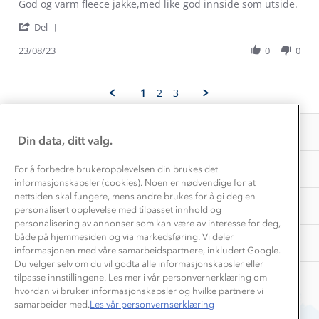
Review
review
God og varm fleece jakke,med like god innside som utside.
Konkurransevinnere
1% til samfunnet
by
stating
Gravidklær
'
Stine
God
Del
Kundeklubb
Share
N.
og
Inkludering
Hvordan velge riktig turtøy?
Review
23/08/23
0
0
on
varm
Norgesferie 🇳🇴
Våre butikker
by
23
fleece
Materialer
Stine
Aug
jakke,med
Vask og vedlikehold
N.
Få turinspirasjon og tips her⛰
2023
Bedrift, barnehage og SFO
1
2
3
Personvern
on
EL-retur
23
Overnatte utendørs⛺
Presse
Aug
Samarbeide med oss?
INFORMASJON
2023
Store størrelser
Din data, ditt valg.
Storms turtips🐿️
Jobbe hos oss?
Turmat oppskrifter
OM OSS
For å forbedre brukeropplevelsen din brukes det
Leirskole 🥾
informasjonskapsler (cookies). Noen er nødvendige for at
Beredskap
nettsiden skal fungere, mens andre brukes for å gi deg en
Barnehageansatt
TIPS OG RÅD
personalisert opplevelse med tilpasset innhold og
personalisering av annonser som kan være av interesse for deg,
Tips til hyttetur
både på hjemmesiden og via markedsføring. Vi deler
AKTIVITETER
informasjonen med våre samarbeidspartnere, inkludert Google.
Du velger selv om du vil godta alle informasjonskapsler eller
tilpasse innstillingene. Les mer i vår personvernerklæring om
hvordan vi bruker informasjonskapsler og hvilke partnere vi
samarbeider med.
Les vår personvernserklæring