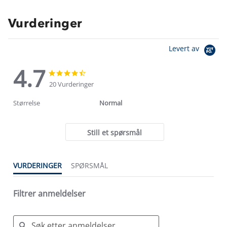
Vurderinger
Levert av
4.7
4.7
4.7
star
star
20 Vurderinger
rating
rating
Størrelse
Normal
Still et spørsmål
VURDERINGER
SPØRSMÅL
Filtrer anmeldelser