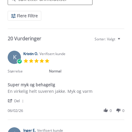
Search
Flere Filtre
Reviews
20 Vurderinger
Sorter:
Valgt
Kristin O.
Verifisert kunde
K
5.0
star
rating
Størrelse
Normal
Super myk og behagelig
Review
review
En virkelig helt suveren jakke. Myk og varm
by
stating
'
Kristin
Super
Del
Share
O.
myk
Review
06/02/26
0
0
on
og
by
6
behagelig
Kristin
Feb
O.
2026
on
Inger E.
Verifisert kunde