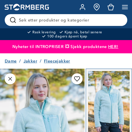
Søk etter produkter og kategorier
Rask levering
Kjøp nå, betal senere
100 dagers åpent kjøp
Nyheter til INTROPRISER 💥 Sjekk produktene
HER!
Dame
Jakker
Fleecejakker
Produktet er lagt i handlekurven
Til kassen