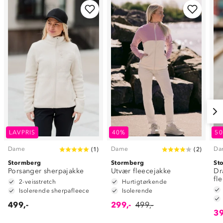
LAVPRIS
40%
5
Dame
Dame
Da
(
1
)
(
2
)
Stormberg
Stormberg
St
Porsanger sherpajakke
Utvær fleecejakke
Dr
fl
2-veisstretch
Hurtigtørkende
Isolerende sherpafleece
Isolerende
499,-
299,-
499,-
39