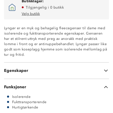
Butikklager:
Tilgjengelig i 0 butikk
Velg butikk
Lyngør er en myk og behagelig fleecegenser til dame med
isolerende og fukttransporterende egenskaper. Genseren
har et stilrent uttryk med preg av anorakk med praktisk
lomme i front og er antinuppebehandlet. Lyngør passer like
godt som koseplagg hjemme som isolerende mellomlag på
Isolerende
tur og fritid.
Hurtigtørkende
Fukttransportende
Glidelåslomme i front med klaff
Egenskaper
Antinuppebehandlet
Funksjoner
Isolerende
Fukttransporterende
Hurtigtørkende