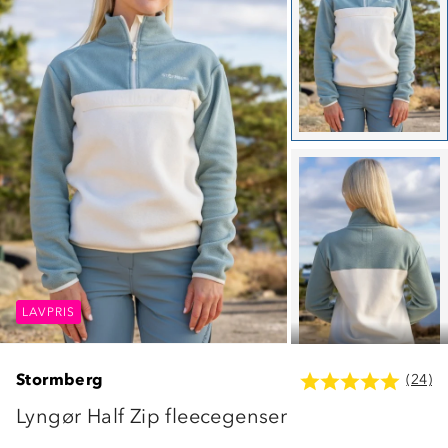
LAVPRIS
LAVPRIS
LAVPRIS
Stormberg
(24)
Lyngør Half Zip fleecegenser