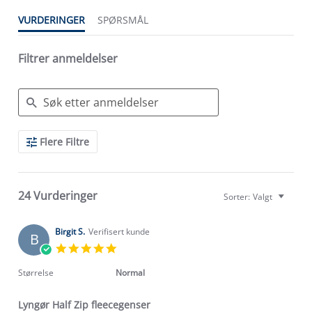
VURDERINGER
SPØRSMÅL
Filtrer anmeldelser
Search
Flere Filtre
Reviews
24 Vurderinger
Sorter:
Valgt
Birgit S.
Verifisert kunde
B
5.0
star
rating
Størrelse
Normal
Lyngør Half Zip fleecegenser