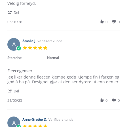
Review
review
Veldig fornøyd.
by
stating
'
Birgit
Lyngør
Del
Share
S.
Half
Review
05/01/26
0
0
on
Zip
by
5
fleecegenser
Birgit
Jan
S.
2026
on
Amalie J.
Verifisert kunde
A
5
5.0
Jan
star
2026
rating
Størrelse
Normal
Fleecegenser
Review
review
Jeg liker denne fleecen kjempe godt! Kjempe fin i fargen og
by
stating
god å ha på. Designet gjør at den ser dyrere ut enn den er
Amalie
Fleecegenser
'
J.
Del
Share
on
Review
21/05/25
0
0
21
by
May
Amalie
2025
J.
on
Anne-Grethe D.
Verifisert kunde
A
21
5.0