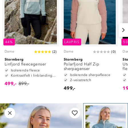
44%
LAVPRIS
5
Dame
Dame
Da
(
2
)
(
0
)
Stormberg
Stormberg
St
Linfjord fleecegenser
Polarfjord Half Zip
Ut
sherpagenser
fl
Isolerende fleece
Isolerende sherpafleece
Kontrastfelt i linblanding på albuene
2-veisstretch
499,-
899,-
499,-
19