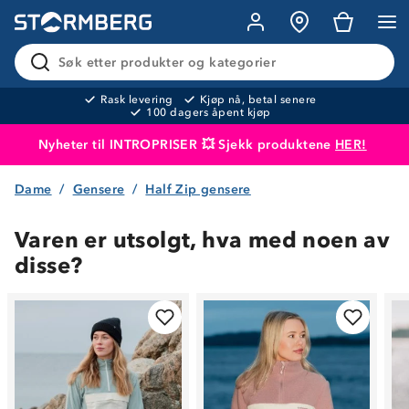
Søk etter produkter og kategorier
Rask levering
Kjøp nå, betal senere
100 dagers åpent kjøp
Nyheter til INTROPRISER 💥 Sjekk produktene
HER!
Dame
Gensere
Half Zip gensere
Produktet er lagt i handlekurven
Til kassen
Varen er utsolgt, hva med noen av
disse?