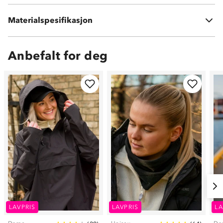
Materialspesifikasjon
100 % polyester
Anbefalt for deg
LAVPRIS
LAVPRIS
LA