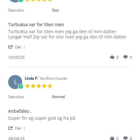
May
star
2025
rating
Størrelse
Stor
Turbuksa var for liten men
Review
review
Turbuksa var for liten men jeg ga den til min datter.
by
stating
Lyngør Half Zip var for stor men jeg ga den til min datter
Anne-
Turbuksa
'
Grethe
var
Del
Share
D.
for
Review
14/05/25
0
0
on
liten
by
14
men
Anne-
May
Grethe
2025
D.
Linda P.
Verifisert kunde
L
on
5.0
14
star
May
rating
Størrelse
Normal
2025
Anbefales .
Review
review
Super fin og super god og ha på
by
stating
'
Linda
Anbefales
Del
Share
P.
.
Review
28/04/25
0
0
on