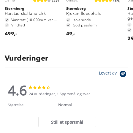
Dame
Unisex
Da
(
29
)
(
64
)
Stormberg
Stormberg
St
Harstad skallanorakk
Rjukan fleecehals
Ha
ge
Vanntett (10 000mm vannsøyle)
Isolerende
Vindtett
God passform
499,-
49,-
29
Vurderinger
Levert av
4.6
4.6
4.6
star
star
24 Vurderinger, 1 Spørsmål og svar
rating
rating
Størrelse
Normal
Still et spørsmål