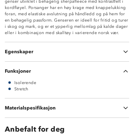
genser utviklet i behagelig sherpafleece med kontrastfelt i
kordfløyel. Porsanger har en høy krage med knappelukking
2-veisstretch
foran, med elastiske avslutning på håndledd og på hem for
Isolerende sherpafleece
en behagelig passform. Genseren er ideell for fritid og turer
Kontrastfelt i kordfløyel
i skog og mark, og er et ypperlig mellomlag på kalde dager
Høy krage med trykknapper
eller i kombinasjon med skalltøy i varierende norsk vær.
Glidelåslomme på ene siden
YKK©-glidelås
Elastiske avslutninger på ermer og hem
Egenskaper
300 GSM fleece
Funksjoner
Isolerende
Stretch
Hovedstoff: 100 % polyester
Materialspesifikasjon
Kontrastfelt: 98 % bmull, 2 % spandex
Anbefalt for deg