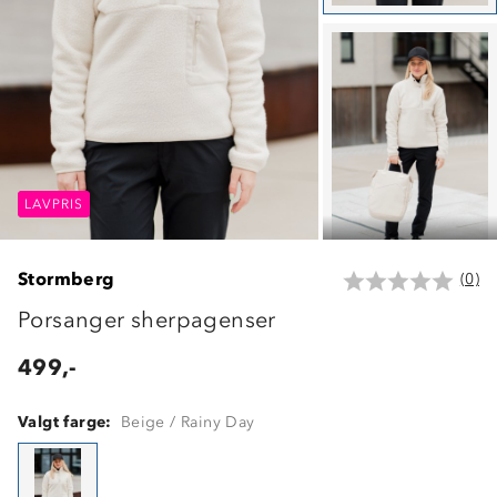
LAVPRIS
LAVPRIS
LAVPRIS
Stormberg
(0)
Porsanger sherpagenser
499,-
Valgt farge:
Beige / Rainy Day