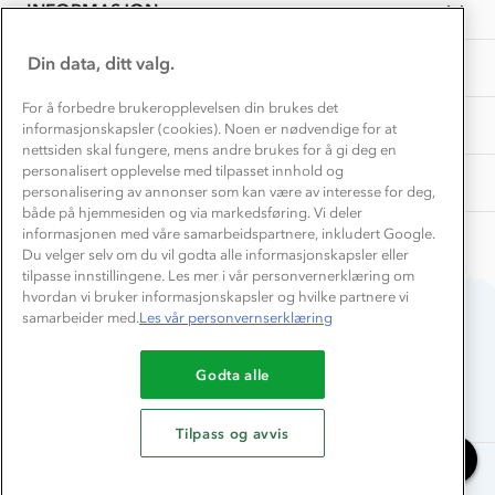
Samarbeide med oss?
INFORMASJON
Store størrelser
Storms turtips🐿️
Jobbe hos oss?
Turmat oppskrifter
Din data, ditt valg.
OM OSS
Leirskole 🥾
Beredskap
For å forbedre brukeropplevelsen din brukes det
Barnehageansatt
TIPS OG RÅD
informasjonskapsler (cookies). Noen er nødvendige for at
nettsiden skal fungere, mens andre brukes for å gi deg en
Tips til hyttetur
personalisert opplevelse med tilpasset innhold og
AKTIVITETER
personalisering av annonser som kan være av interesse for deg,
både på hjemmesiden og via markedsføring. Vi deler
informasjonen med våre samarbeidspartnere, inkludert Google.
Du velger selv om du vil godta alle informasjonskapsler eller
tilpasse innstillingene. Les mer i vår personvernerklæring om
hvordan vi bruker informasjonskapsler og hvilke partnere vi
samarbeider med.
Les vår personvernserklæring
Du betaler enkelt med
Godta alle
Tilpass og avvis
Chat med oss
Alle rettigheter forbeholdes, Stormberg - 2026