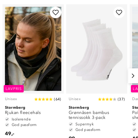
LAVPRIS
LA
Unisex
Unisex
Da
(
64
)
(
37
)
Stormberg
Stormberg
St
Rjukan fleecehals
Grønnåsen bambus
Po
tennissokk 3-pack
sh
Isolerende
Supermyk
God passform
God passform
49,-