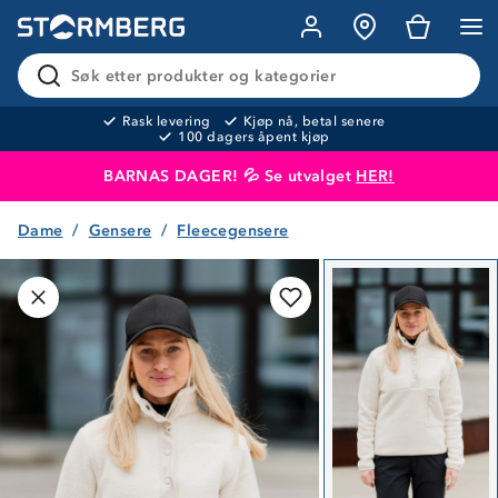
Søk etter produkter og kategorier
Rask levering
Kjøp nå, betal senere
100 dagers åpent kjøp
BARNAS DAGER! 💦 Se utvalget
HER!
Dame
Gensere
Fleecegensere
Produktet er lagt i handlekurven
Til kassen