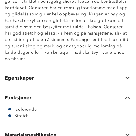
genser, utviklet i behagelig sherpafleece med kontrastfelt i
kordfløyel. Genseren har en romslig frontlomme med flapp
og glidelås som gir enkel oppbevaring. Kragen er høy og
har hakebeskytter over glidelåsen for å sikre god komfort
samtidig som den beskytter mot kulde i halsen. Genseren
Isolerende sherpafleece
har god stretch og elastikk i hem og på mansjettene, slik at
Myk og behagelig
den sitter godt uten å stramme. Porsanger er ideell for fritid
2-veisstretch
og turer i skog og mark, og er et ypperlig mellomlag på
Høy hals med glidelås
kalde dager eller i kombinasjon med skalltøy i varierende
Hakebeskytter på glidelås
norsk vær.
Frontlomme med glidelås og flapp
Elastiske avslutninger
YKK©-glidelåser
Egenskaper
300 GSM fleece
Funksjoner
Isolerende
Stretch
Hovedmateriale: 100 % polyester
Materialspesifikasjon
Kontrast: 98 % bomull, 2 % spandex