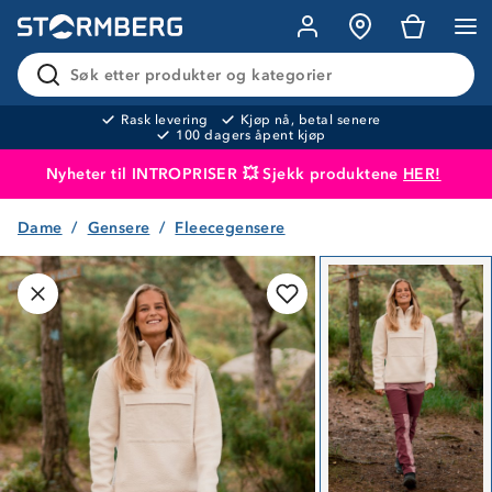
Søk etter produkter og kategorier
Rask levering
Kjøp nå, betal senere
100 dagers åpent kjøp
Nyheter til INTROPRISER 💥 Sjekk produktene
HER!
Dame
Gensere
Fleecegensere
Produktet er lagt i handlekurven
Til kassen