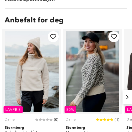
Anbefalt for deg
LAVPRIS
50%
LA
Dame
Dame
Da
(
0
)
(
1
)
Stormberg
Stormberg
St