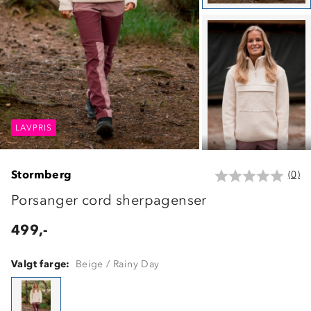
LAVPRIS
LAVPRIS
LAVPRIS
Stormberg
(0)
Porsanger cord sherpagenser
499,-
Valgt farge:
Beige / Rainy Day