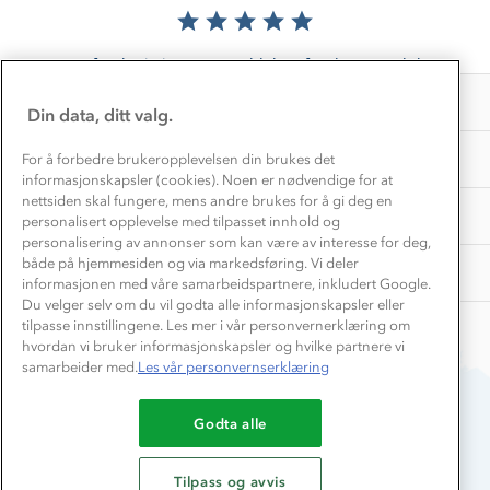
Materialer
Vask og vedlikehold
Få turinspirasjon og tips her⛰
Bedrift, barnehage og SFO
Personvern
EL-retur
Det er foreløpig ingen anmeldelser for dette produktet.
Overnatte utendørs⛺
Presse
Samarbeide med oss?
INFORMASJON
Store størrelser
Din data, ditt valg.
Storms turtips🐿️
Jobbe hos oss?
Turmat oppskrifter
OM OSS
For å forbedre brukeropplevelsen din brukes det
Leirskole 🥾
informasjonskapsler (cookies). Noen er nødvendige for at
Beredskap
nettsiden skal fungere, mens andre brukes for å gi deg en
Barnehageansatt
TIPS OG RÅD
personalisert opplevelse med tilpasset innhold og
personalisering av annonser som kan være av interesse for deg,
Tips til hyttetur
både på hjemmesiden og via markedsføring. Vi deler
AKTIVITETER
informasjonen med våre samarbeidspartnere, inkludert Google.
Du velger selv om du vil godta alle informasjonskapsler eller
tilpasse innstillingene. Les mer i vår personvernerklæring om
hvordan vi bruker informasjonskapsler og hvilke partnere vi
samarbeider med.
Les vår personvernserklæring
Godta alle
Du betaler enkelt med
Tilpass og avvis