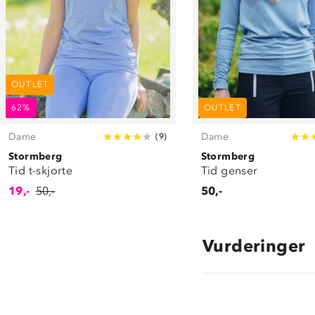
OUTLET
62%
OUTLET
Dame
Dame
(
9
)
Stormberg
Stormberg
Tid t-skjorte
Tid genser
19,-
50,-
50,-
Vurderinger