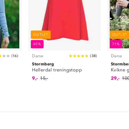
OUTLET
OUTLET
40%
71%
Dame
Dame
(
16
)
(
38
)
Stormberg
Stormbe
Hellerdal treningstopp
Kvikne 
9,-
15,-
29,-
100