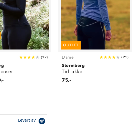
OUTLET
Dame
(
12
)
(
21
)
rg
Stormberg
genser
Tid jakke
,-
75,-
Levert av