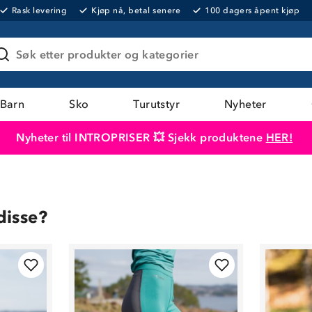
Rask levering
Kjøp nå, betal senere
100 dagers åpent kjøp
Søk etter produkter og kategorier
Barn
Sko
Turutstyr
Nyheter
Nyheter til INTROPRISER 💥 Sjekk produktene
HER!
Produktet er lagt i handlekurven
Til kassen
disse?