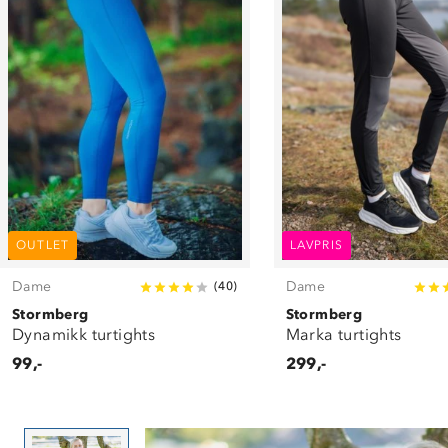
OUTLET
LAVPRIS
Dame
Dame
(
40
)
Stormberg
Stormberg
Dynamikk turtights
Marka turtights
99,-
299,-