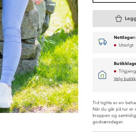
Legg
Nettlager:
Utsolgt
Butikklage
Tilgjeng
Velg butikk
Tid tights er en beha
Når du går på tur er 
kroppen og samtidig g
godværsdager.
Fukttransporter
Hurtigtørkende