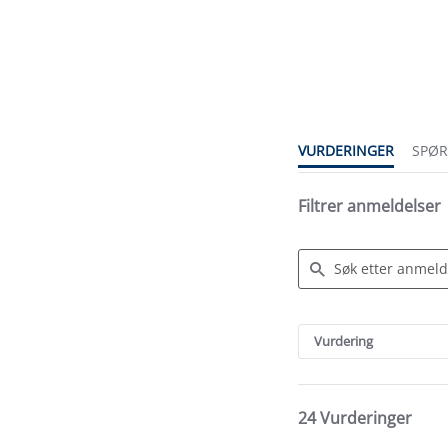
3.7
star
rating
VURDERINGER
SPØ
Filtrer anmeldelser
Search
Reviews
Vurdering
24 Vurderinger