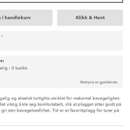
 i handlekurv
Klikk & Hent
-
r:
elig i 0 butikk
Nettpris er gjeldende.
gelig og elastisk turtights utviklet for maksimal bevegelighet.
det viktig å kle seg komfortabelt, slik at plagget sitter godt på
ir stor bevegelsesfrihet. Tid er et favorittplagg for turer på
ende