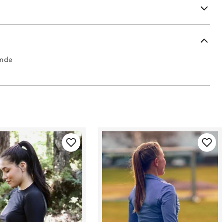
og 8 % spandex
ende