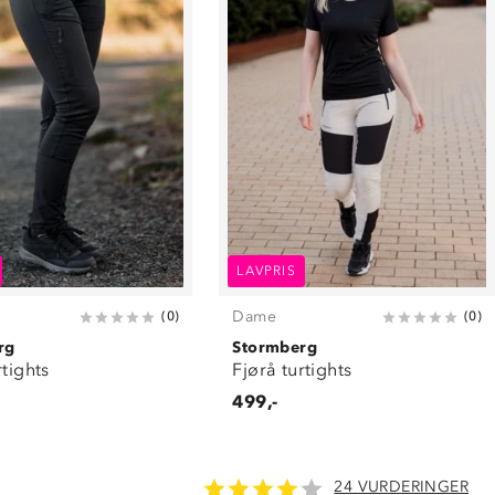
LAVPRIS
Dame
(
0
)
(
0
)
rg
Stormberg
rtights
Fjørå turtights
499,-
24 VURDERINGER