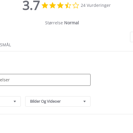
3.7
3.7
24 Vurderinger
star
rating
Størrelse
Normal
RSMÅL
Bilder Og Videoer