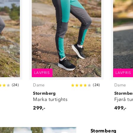
LAVPRIS
LAVPRIS
Dame
Dame
(
24
)
(
24
)
Stormberg
Stormbe
Marka turtights
Fjørå tu
299,-
499,-
Stormberg