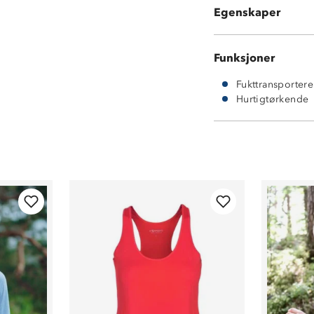
Egenskaper
92% polyester 
Funksjoner
Fukttransporter
Hurtigtørkende