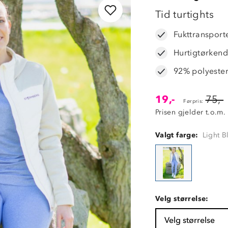
OUTLET
Tid turtights
75%
Fukttransport
Hurtigtørken
92% polyeste
19,-
75,-
Førpris:
Prisen gjelder t.o.m.
Valgt farge:
Light 
Velg størrelse:
Velg størrelse