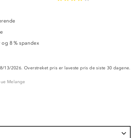
OUTLET
75%
erende
de
r og 8 % spandex
 8/13/2026. Overstreket pris er laveste pris de siste 30 dagene.
Blue Melange