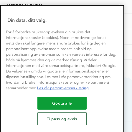
Presse
Jun
Samarbeide med oss?
INFORMASJON
2026
Store størrelser
Storms turtips🐿️
Jobbe hos oss?
Turmat oppskrifter
Din data, ditt valg.
OM OSS
Leirskole 🥾
Beredskap
For å forbedre brukeropplevelsen din brukes det
Barnehageansatt
TIPS OG RÅD
informasjonskapsler (cookies). Noen er nødvendige for at
nettsiden skal fungere, mens andre brukes for å gi deg en
Tips til hyttetur
personalisert opplevelse med tilpasset innhold og
AKTIVITETER
personalisering av annonser som kan være av interesse for deg,
både på hjemmesiden og via markedsføring. Vi deler
informasjonen med våre samarbeidspartnere, inkludert Google.
Du velger selv om du vil godta alle informasjonskapsler eller
tilpasse innstillingene. Les mer i vår personvernerklæring om
hvordan vi bruker informasjonskapsler og hvilke partnere vi
samarbeider med.
Les vår personvernserklæring
Du betaler enkelt med
Godta alle
Tilpass og avvis
Alle rettigheter forbeholdes, Stormberg - 2026