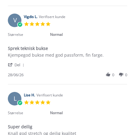
by
5
Anne
Jul
A.
2026
on
Vigdis L.
Verifisert kunde
V
5
5.0
Jul
star
2026
rating
Størrelse
Normal
Sprek teknisk bukse
Review
review
Kjempegod bukse med god passform, fin farge.
by
stating
'
Vigdis
Sprek
Del
Share
L.
teknisk
Review
28/06/26
0
0
on
bukse
by
28
Vigdis
Jun
L.
2026
on
Lise H.
Verifisert kunde
L
28
5.0
Jun
star
2026
rating
Størrelse
Normal
Super deilig
Review
review
Knall god stretch og deilig kvalitet