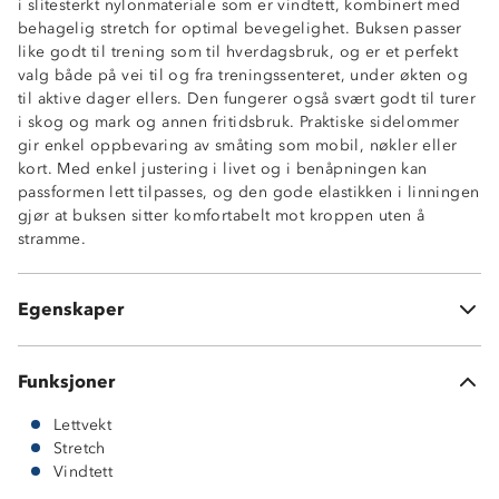
i slitesterkt nylonmateriale som er vindtett, kombinert med
behagelig stretch for optimal bevegelighet. Buksen passer
like godt til trening som til hverdagsbruk, og er et perfekt
valg både på vei til og fra treningssenteret, under økten og
til aktive dager ellers. Den fungerer også svært godt til turer
i skog og mark og annen fritidsbruk. Praktiske sidelommer
Vindtett
gir enkel oppbevaring av småting som mobil, nøkler eller
4-veis stretch
kort. Med enkel justering i livet og i benåpningen kan
2 sidelommer
passformen lett tilpasses, og den gode elastikken i linningen
Strikkjustering i livet
gjør at buksen sitter komfortabelt mot kroppen uten å
Elastisk linning
stramme.
Normal passform
Strikkjustering nede i beina
Egenskaper
OekoTex® standard 100
Funksjoner
Lettvekt
Stretch
Vindtett