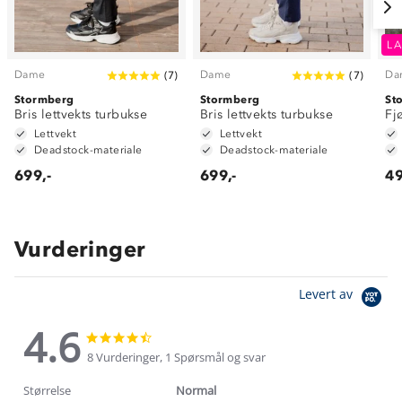
LA
Dame
Dame
Da
(
7
)
(
7
)
Stormberg
Stormberg
St
Bris lettvekts turbukse
Bris lettvekts turbukse
Fj
Lettvekt
Lettvekt
Deadstock-materiale
Deadstock-materiale
699,-
699,-
49
Vurderinger
Levert av
4.6
4.6
4.6
star
star
8 Vurderinger, 1 Spørsmål og svar
rating
rating
Størrelse
Normal