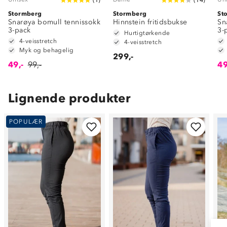
Stormberg
Stormberg
St
Snarøya bomull tennissokk
Hinnstein fritidsbukse
Sn
3-pack
3-
Hurtigtørkende
4-veisstretch
4-veisstretch
Myk og behagelig
299,-
49,-
99,-
49
Lignende produkter
POPULÆR