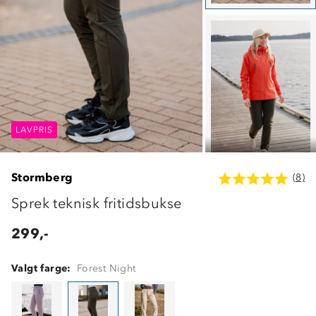
LAVPRIS
LAVPRIS
LAVPRIS
Stormberg
(8)
Sprek teknisk fritidsbukse
299,-
Valgt farge:
Forest Night