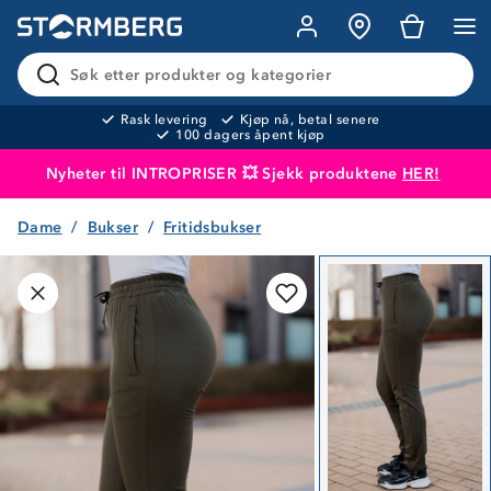
Søk etter produkter og kategorier
Rask levering
Kjøp nå, betal senere
100 dagers åpent kjøp
Nyheter til INTROPRISER 💥 Sjekk produktene
HER!
Dame
Bukser
Fritidsbukser
Produktet er lagt i handlekurven
Til kassen