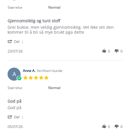
star
rating
Størrelse
Normal
Gjennomsiktig og tunt stoff
Review
review
Grei bukse, men veldig gjennomsiktig. Vet ikke om den
by
stating
kommer til å bli så mye brukt pga dette
Marie
Gjennomsiktig
'
T.
og
Del
Share
on
tunt
Review
23/07/26
0
0
23
stoff
by
Jul
Marie
2026
T.
on
Anne A.
Verifisert kunde
A
23
5.0
Jul
star
2026
rating
Størrelse
Normal
God på
Review
review
God på
by
stating
'
Anne
God
Del
Share
A.
på
Review
05/07/26
0
0
on