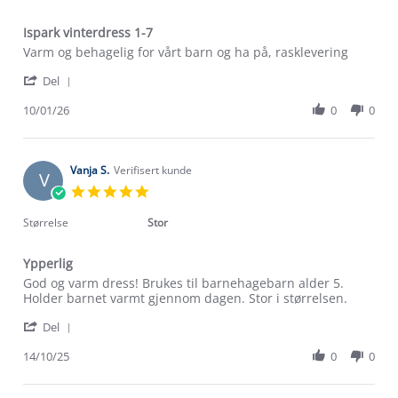
Ispark vinterdress 1-7
Review
review
Varm og behagelig for vårt barn og ha på, rasklevering
by
stating
'
John-
Ispark
Del
Share
Tore
vinterdress
Review
10/01/26
0
0
J.
1-
by
on
7
John-
10
Tore
Jan
J.
Vanja S.
Verifisert kunde
2026
V
on
5.0
10
star
Jan
rating
Størrelse
Stor
2026
Ypperlig
Review
review
God og varm dress! Brukes til barnehagebarn alder 5.
by
stating
Holder barnet varmt gjennom dagen. Stor i størrelsen.
Vanja
Ypperlig
'
S.
Del
Share
on
Review
14/10/25
0
0
14
by
Oct
Vanja
2025