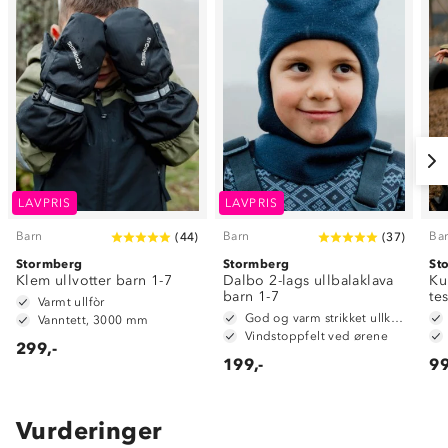
LAVPRIS
LAVPRIS
Barn
Barn
Ba
(
44
)
(
37
)
Stormberg
Stormberg
St
Klem ullvotter barn 1-7
Dalbo 2-lags ullbalaklava
Ku
barn 1-7
te
Varmt ullfòr
God og varm strikket ullkvalitet i 50% ull og 50% akryl
Vanntett, 3000 mm
Vindstoppfelt ved ørene
299,-
199,-
99
Vurderinger