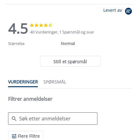
Levert av
4.5
4.5
4.5
star
star
40 Vurderinger, 1 Spørsmål og svar
rating
rating
Størrelse
Normal
Still et spørsmål
VURDERINGER
SPØRSMÅL
Filtrer anmeldelser
Search
Flere Filtre
Reviews