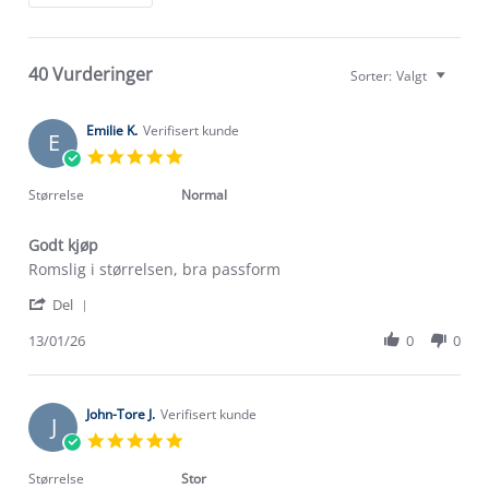
40 Vurderinger
Sorter:
Valgt
Emilie K.
Verifisert kunde
E
5.0
star
rating
Størrelse
Normal
Godt kjøp
Review
review
Romslig i størrelsen, bra passform
by
stating
'
Emilie
Godt
Del
Share
K.
kjøp
Review
13/01/26
0
0
on
by
13
Emilie
Jan
K.
2026
on
John-Tore J.
Verifisert kunde
J
13
5.0
Jan
star
2026
rating
Størrelse
Stor