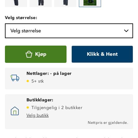
Velg størrelse:
Velg størrelse
Kjøp
Klikk & Hent
Nettlager:
-
på lager
5+ stk
Butikklager:
Tilgjengelig i 2 butikker
Egnet til vår, høst og vinter
Vindtett
Velg butikk
Vanntett (12 000 mm vannsøyle)
Nettpris er gjeldende.
Tapede sømmer
Stormklaff