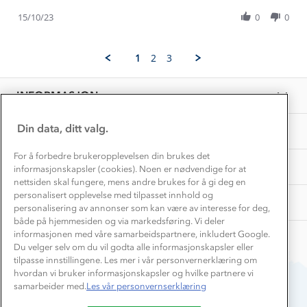
Kundeklubb
Share
A.
👏
Inkludering
Review
Hvordan velge riktig turtøy?
15/10/23
0
0
on
Norgesferie 🇳🇴
Våre butikker
by
15
Materialer
Yasameen
Oct
Vask og vedlikehold
A.
Få turinspirasjon og tips her⛰
2023
Bedrift, barnehage og SFO
1
2
3
on
Personvern
EL-retur
15
Overnatte utendørs⛺
Presse
Oct
Samarbeide med oss?
INFORMASJON
2023
Store størrelser
Storms turtips🐿️
Jobbe hos oss?
Turmat oppskrifter
Din data, ditt valg.
OM OSS
Leirskole 🥾
Beredskap
For å forbedre brukeropplevelsen din brukes det
Barnehageansatt
TIPS OG RÅD
informasjonskapsler (cookies). Noen er nødvendige for at
nettsiden skal fungere, mens andre brukes for å gi deg en
Tips til hyttetur
personalisert opplevelse med tilpasset innhold og
AKTIVITETER
personalisering av annonser som kan være av interesse for deg,
både på hjemmesiden og via markedsføring. Vi deler
informasjonen med våre samarbeidspartnere, inkludert Google.
Du velger selv om du vil godta alle informasjonskapsler eller
tilpasse innstillingene. Les mer i vår personvernerklæring om
hvordan vi bruker informasjonskapsler og hvilke partnere vi
samarbeider med.
Les vår personvernserklæring