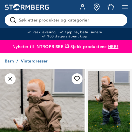
Søk etter produkter og kategorier
Rask levering
Kjøp nå, betal senere
100 dagers åpent kjøp
Nyheter til INTROPRISER 💥 Sjekk produktene
HER!
Barn
Vinterdresser
Produktet er lagt i handlekurven
Til kassen