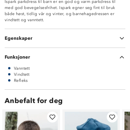
Ispark parkdress til barn er en god og varm parkdress til
Avtagbar hette for økt sikkerhet
med god bevegelsesfrihet. Ispark egner seg fint til bruk
Refleksbånd
både høst, tidlig vår og vinter, og barnehagedressen er
Avtagbare fotstropper
vindtett og vanntett.
Fast, vattert fór Polypow 300 TM
Polypow 600 TM forsterkningsstoff på utsatte steder
ProreTex 12-4 membran
Egenskaper
100% polyester
Funksjoner
Vanntett
Vindtett
Refleks
Anbefalt for deg