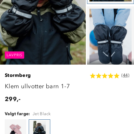
LAVPRIS
LAVPRIS
LAVPRIS
Stormberg
(44)
Klem ullvotter barn 1-7
299,-
Valgt farge:
Jet Black