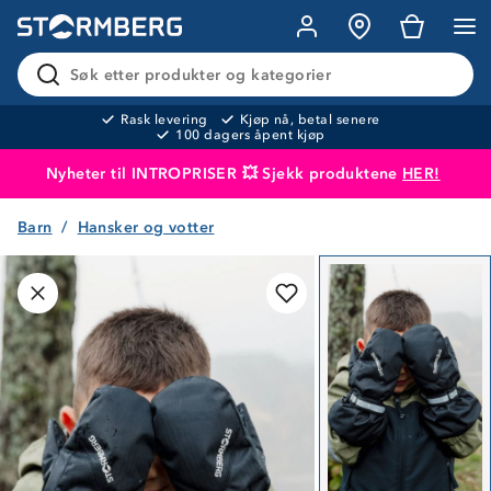
Søk etter produkter og kategorier
Rask levering
Kjøp nå, betal senere
100 dagers åpent kjøp
Nyheter til INTROPRISER 💥 Sjekk produktene
HER!
Barn
Hansker og votter
Produktet er lagt i handlekurven
Til kassen