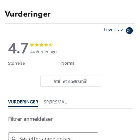
Vurderinger
Levert av
4.7
4.7
4.7
star
star
44 Vurderinger
rating
rating
Størrelse
Normal
Still et spørsmål
VURDERINGER
SPØRSMÅL
Filtrer anmeldelser