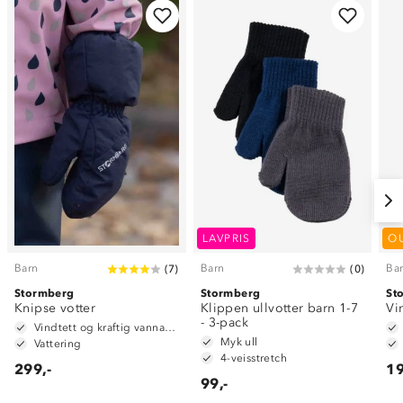
LAVPRIS
O
Barn
Barn
Ba
(
7
)
(
0
)
Stormberg
Stormberg
St
Knipse votter
Klippen ullvotter barn 1-7
Vi
- 3-pack
Vindtett og kraftig vannavstøtende
Myk ull
Vattering
4-veisstretch
299,-
19
99,-