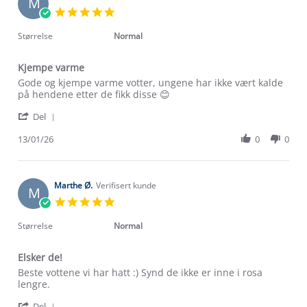
M
27
5.0
Jan
star
2026
rating
Størrelse
Normal
Kjempe varme
Review
review
Gode og kjempe varme votter, ungene har ikke vært kalde
by
stating
på hendene etter de fikk disse 😊
Madeleine
Kjempe
'
S.
varme
Del
Share
on
Review
13/01/26
0
0
13
by
Jan
Madeleine
2026
S.
on
Marthe Ø.
Verifisert kunde
M
13
5.0
Jan
star
2026
rating
Størrelse
Normal
Elsker de!
Review
review
Beste vottene vi har hatt :) Synd de ikke er inne i rosa
by
stating
lengre.
Marthe
Elsker
'
Ø.
de!
Del