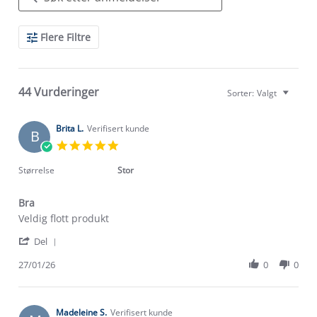
Search
Flere Filtre
Reviews
44 Vurderinger
Sorter:
Valgt
Brita L.
Verifisert kunde
B
5.0
star
rating
Størrelse
Stor
Bra
Review
review
Veldig flott produkt
by
stating
'
Brita
Bra
Del
Share
L.
Review
27/01/26
0
0
on
by
27
Brita
Jan
L.
2026
on
Madeleine S.
Verifisert kunde