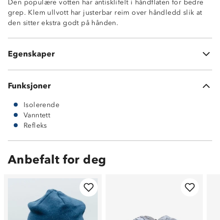
Den populære votten har antisklifelt i håndflaten for bedre
Vanntett, 3000 mm
grep. Klem ullvott har justerbar reim over håndledd slik at
Fukttransporterende
den sitter ekstra godt på hånden.
Refleksdetaljer
Justerbar reim over håndleddet
Fôr: 50% ull og 50% polyester
Egenskaper
Ytterside: 100% polyester
Funksjoner
Isolerende
Vanntett
Refleks
Anbefalt for deg