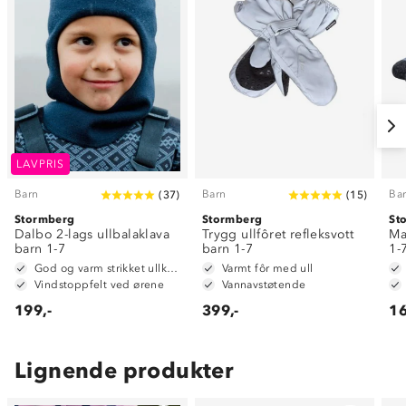
LAVPRIS
Barn
Barn
Ba
(
37
)
(
15
)
Stormberg
Stormberg
St
Dalbo 2-lags ullbalaklava
Trygg ullfôret refleksvott
Ma
barn 1-7
barn 1-7
1-
God og varm strikket ullkvalitet i 50% ull og 50% akryl
Varmt fôr med ull
Vindstoppfelt ved ørene
Vannavstøtende
199,-
399,-
16
Lignende produkter