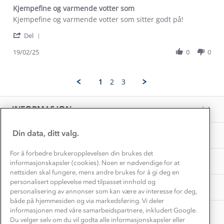
Dyreetikk
Kjempefine og varmende votter som
Dette trenger du til barnehagen
Review
review
Kjempefine og varmende votter som sitter godt på!
Konkurransevinnere
1% til samfunnet
by
stating
Gravidklær
'
Marte
Kjempefine
Del
Kundeklubb
Share
F.
og
Inkludering
Review
Hvordan velge riktig turtøy?
19/02/25
0
0
on
varmende
Norgesferie 🇳🇴
Våre butikker
by
19
votter
Materialer
Marte
Feb
som
Vask og vedlikehold
F.
Få turinspirasjon og tips her⛰
2025
Bedrift, barnehage og SFO
1
2
3
on
Personvern
EL-retur
19
Overnatte utendørs⛺
Presse
Feb
Samarbeide med oss?
INFORMASJON
2025
Store størrelser
Storms turtips🐿️
Jobbe hos oss?
Turmat oppskrifter
Din data, ditt valg.
OM OSS
Leirskole 🥾
Beredskap
For å forbedre brukeropplevelsen din brukes det
Barnehageansatt
TIPS OG RÅD
informasjonskapsler (cookies). Noen er nødvendige for at
nettsiden skal fungere, mens andre brukes for å gi deg en
Tips til hyttetur
personalisert opplevelse med tilpasset innhold og
AKTIVITETER
personalisering av annonser som kan være av interesse for deg,
både på hjemmesiden og via markedsføring. Vi deler
informasjonen med våre samarbeidspartnere, inkludert Google.
Du velger selv om du vil godta alle informasjonskapsler eller