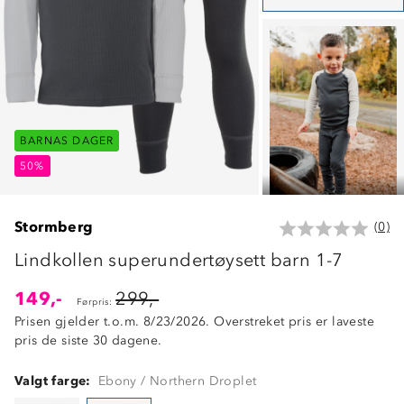
BARNAS DAGER
BARNAS DAGER
BARNAS DAGER
50%
50%
50%
Stormberg
(0)
Lindkollen superundertøysett barn 1-7
149,-
299,-
Førpris:
Prisen gjelder t.o.m. 8/23/2026. Overstreket pris er laveste
pris de siste 30 dagene.
Valgt farge:
Ebony / Northern Droplet