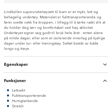
Lindkollen superundertøysett til barn er et mykt, lett og
behagelig undertøy. Materialet er fukttransporterende og
fører svette vekk fra kroppen, i tillegg til å tørke raskt slik at
du holder deg tørr og komfortabel ved høy aktivitet.
Undertøyet egner seg godt til bruk hele året - enten alene
Ventilerende
på milde dager, eller som et isolerende innerlag på kjølige
Lettvekt
dager under tur- eller treningstøy. Settet består av både
Fukttransporterende
longs og trøye
Hurtigtørkende
2-veisstretch
Kroppsnær fasong
Egenskaper
Longs og trøye
Funksjoner
Lettvekt
Fukttransporterende
Hurtigtørkende
Stretch