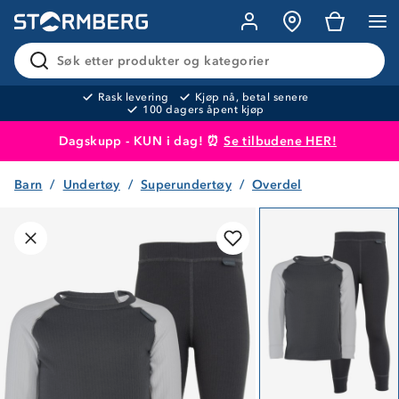
Søk etter produkter og kategorier
Rask levering
Kjøp nå, betal senere
100 dagers åpent kjøp
Dagskupp - KUN i dag! ⏰
Se tilbudene HER!
Barn
Undertøy
Superundertøy
Overdel
Produktet er lagt i handlekurven
Til kassen