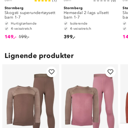
(
1
)
(
0
)
Stormberg
Stormberg
St
Skogsti superundertøysett
Hemsedal 2-lags ullsett
Sk
barn 1-7
barn 1-7
ba
Hurtigtørkende
Isolerende
4-veisstretch
4-veisstretch
149,-
199,-
399,-
14
Lignende produkter