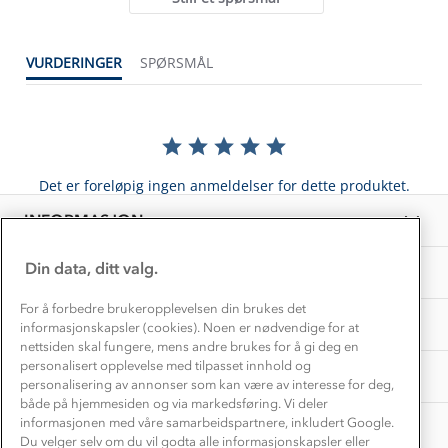
Kontakt oss
Dyreetikk
Dette trenger du til barnehagen
Konkurransevinnere
1% til samfunnet
VURDERINGER
SPØRSMÅL
Gravidklær
Kundeklubb
Inkludering
Hvordan velge riktig turtøy?
Norgesferie 🇳🇴
Våre butikker
Materialer
Vask og vedlikehold
Få turinspirasjon og tips her⛰
Bedrift, barnehage og SFO
Personvern
Det er foreløpig ingen anmeldelser for dette produktet.
EL-retur
Overnatte utendørs⛺
Presse
Samarbeide med oss?
INFORMASJON
Store størrelser
Storms turtips🐿️
Jobbe hos oss?
Turmat oppskrifter
Din data, ditt valg.
OM OSS
Leirskole 🥾
Beredskap
For å forbedre brukeropplevelsen din brukes det
Barnehageansatt
TIPS OG RÅD
informasjonskapsler (cookies). Noen er nødvendige for at
nettsiden skal fungere, mens andre brukes for å gi deg en
Tips til hyttetur
personalisert opplevelse med tilpasset innhold og
AKTIVITETER
personalisering av annonser som kan være av interesse for deg,
både på hjemmesiden og via markedsføring. Vi deler
informasjonen med våre samarbeidspartnere, inkludert Google.
Du velger selv om du vil godta alle informasjonskapsler eller