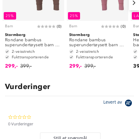
25%
25%
LA
Barn
Barn
Ba
(
0
)
(
0
)
Stormberg
Stormberg
St
Rondane bambus
Rondane bambus
He
superundertøysett barn 1-
superundertøysett barn 1-
ba
7
7
2-veisstretch
2-veisstretch
Fukttransporterende
Fukttransporterende
299,-
399,-
299,-
399,-
39
Vurderinger
Om Stormberg
Levert av
Verdigrunnlag
0.0
Klima og miljø
Trelagsprinsippet barn
star
0 Vurderinger
Kundeservice
rating
Etisk handel
Alt du trenger til Norgesferien
Still et spørsmål