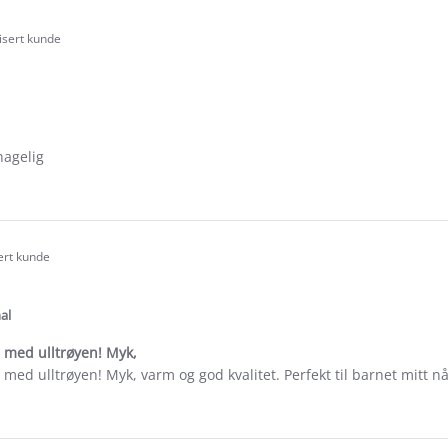
fisert kunde
.0
tar
ating
hagelig
e
ew
ine
sert kunde
.0
tar
ating
al
 med ulltrøyen! Myk,
 med ulltrøyen! Myk, varm og god kvalitet. Perfekt til barnet mitt nå 
e
ew