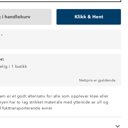
 i handlekurv
Klikk & Hent
-
r:
elig i 1 butikk
Nettpris er gjeldende.
undertøy
rlag, 100% merinoull
barn er et godt alternativ for alle som opplever kløe eller
ende innside, 10% merinoull / 90% polyester
trøyen har to lag strikket materiale med ytterside av ull og
d fukttransporterende evner.
øfri innside
ert
ter bruk kan forekomme