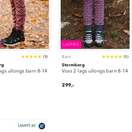
LAVPRIS
Barn
(
5
)
(
5
)
rg
Stormberg
ags ullongs barn 8-14
Voss 2-lags ullongs barn 8-14
299,-
Levert av