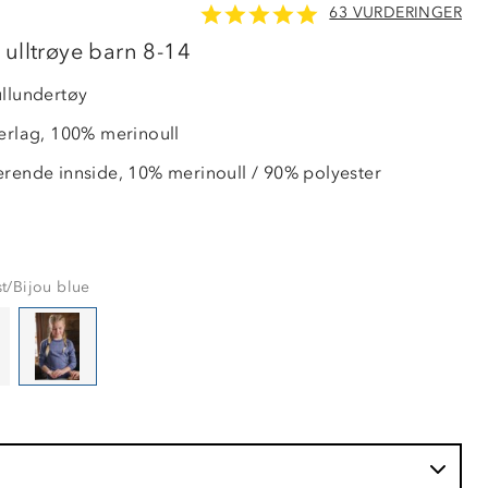
63 VURDERINGER
 ulltrøye barn 8-14
ullundertøy
terlag, 100% merinoull
erende innside, 10% merinoull / 90% polyester
t/Bijou blue