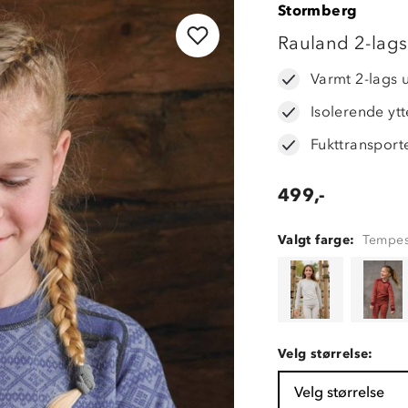
Stormberg
Rauland 2-lags
Varmt 2-lags 
Isolerende yt
Fukttransport
499,-
Valgt farge:
Tempes
Velg størrelse:
Velg størrelse