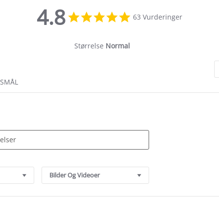
4.8
4.8
63 Vurderinger
star
rating
Størrelse
Normal
RSMÅL
Bilder Og Videoer