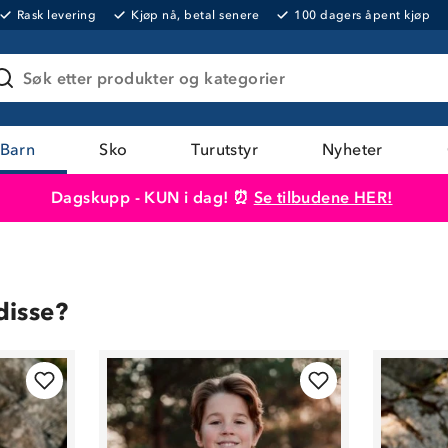
Rask levering
Kjøp nå, betal senere
100 dagers åpent kjøp
Søk etter produkter og kategorier
Barn
Sko
Turutstyr
Nyheter
Dagskupp - KUN i dag! ⏰
Se tilbudene HER!
Produktet er lagt i handlekurven
Til kassen
disse?