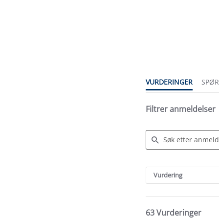
4.8
star
rating
VURDERINGER
SPØ
Filtrer anmeldelser
Search
Reviews
Vurdering
63 Vurderinger