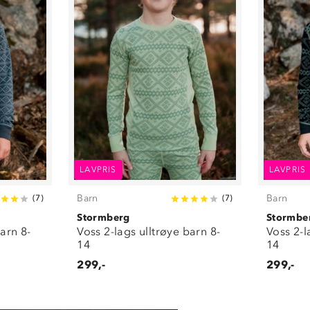
LAVPRIS
LAVPRIS
Barn
Barn
(
7
)
(
7
)
Stormberg
Stormbe
barn 8-
Voss 2-lags ulltrøye barn 8-
Voss 2-l
14
14
299,-
299,-