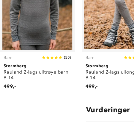
Barn
Barn
(
50
)
Stormberg
Stormberg
Rauland 2-lags ulltrøye barn
Rauland 2-lags ullon
8-14
8-14
499,-
499,-
Vurderinger