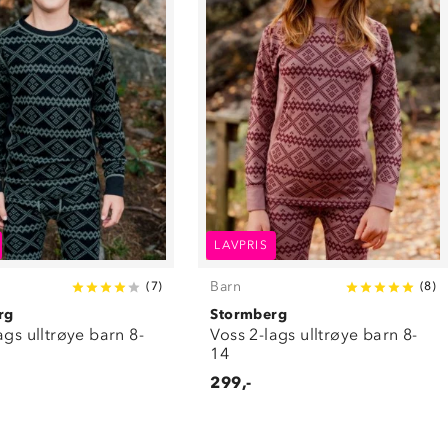
LAVPRIS
Barn
(
7
)
(
8
)
rg
Stormberg
ags ulltrøye barn 8-
Voss 2-lags ulltrøye barn 8-
14
299,-