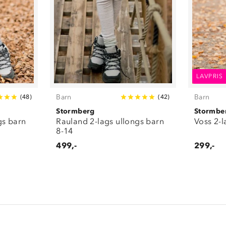
LAVPRIS
Barn
Barn
(
48
)
(
42
)
Stormberg
Stormbe
gs barn
Rauland 2-lags ullongs barn
Voss 2-l
8-14
499,-
299,-