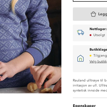
Legg
Nettlager:
Utsolgt
Butikklage
Tilgjeng
Velg butikk
Varmt 2-lags ull
Isolerende ytte
Rauland ulltrøye til 
Fukttransporter
irritasjon av ull. Ull
Hurtigtørkende
syntetisk innside me
MerinoPoly 2L™
Undertøy med kl
ØkoTex® sertifis
Egenskaper
Litt nupping et