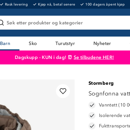
Rask levering
Kjøp nå, betal senere
100 dagers åpent kjøp
Søk etter produkter og kategorier
Barn
Sko
Turutstyr
Nyheter
Dagskupp - KUN i dag! ⏰
Se tilbudene HER!
Produktet er lagt i handlekurven
Til kassen
Stormberg
LAVPRIS
Sognfonna vatte
Vanntett (10 
Isolerende va
Fukttransport