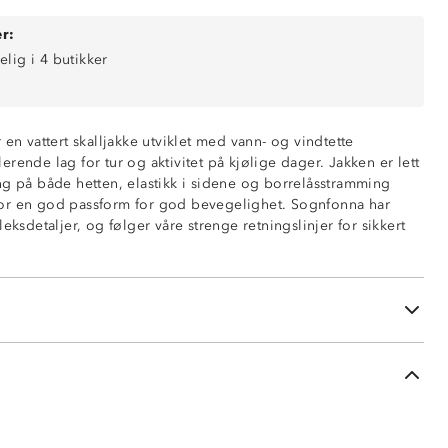
r:
elig i 4 butikker
0 mm vannsøyle)
 en vattert skalljakke utviklet med vann- og vindtette
ring
rende lag for tur og aktivitet på kjølige dager. Jakken er lett
ende (5 000 g/m2/24t)
ng på både hetten, elastikk i sidene og borrelåsstramming
or en god passform for god bevegelighet. Sognfonna har
leksdetaljer, og følger våre strenge retningslinjer for sikkert
ed justering rundt ansikt
å glidelås
ng på håndledd
sidene