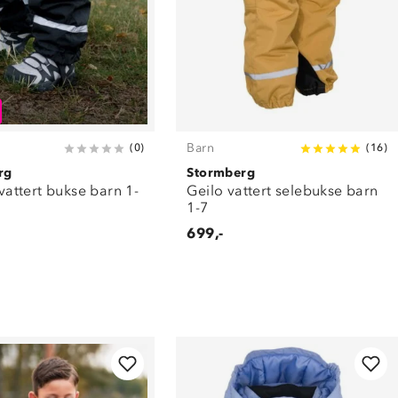
Barn
(
0
)
(
16
)
rg
Stormberg
l vattert bukse barn 1-
Geilo vattert selebukse barn
1-7
699,-