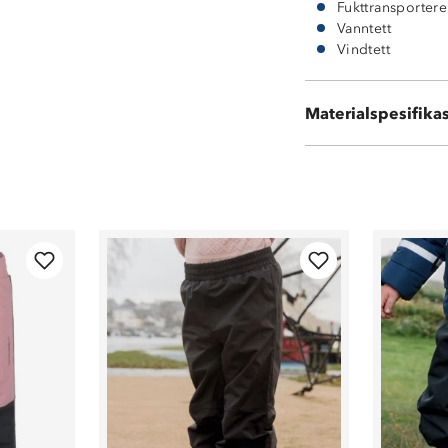
Fukttransporter
Vanntett
Vindtett
Ytterside: 100 %
Materialspesifika
Vattering: 100 %