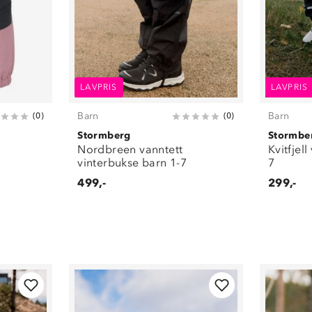
LAVPRIS
LAVPRIS
Barn
Barn
(
0
)
(
0
)
Stormberg
Stormbe
Nordbreen vanntett
Kvitfjel
vinterbukse barn 1-7
7
499,-
299,-