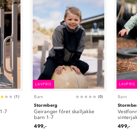
LAVPRIS
LAVPRIS
Barn
Barn
(
1
)
(
0
)
Stormberg
Stormbe
 1-7
Geiranger fôret skalljakke
Vestfonn
barn 1-7
vinterja
499,-
499,-