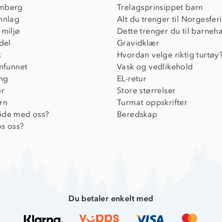
mberg
Trelagsprinsippet barn
nnlag
Alt du trenger til Norgesfer
 miljø
Dette trenger du til barneh
del
Gravidklær
k
Hvordan velge riktig turtøy
amfunnet
Vask og vedlikehold
ing
EL-retur
er
Store størrelser
rn
Turmat oppskrifter
ide med oss?
Beredskap
s oss?
Du betaler enkelt med