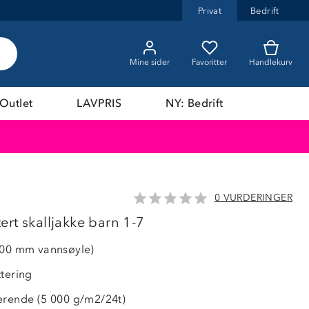
Privat
Bedrift
Mine sider
Favoritter
Handlekurv
Outlet
LAVPRIS
NY: Bedrift
0 VURDERINGER
LAVPRIS
rt skalljakke barn 1-7
000 mm vannsøyle)
ttering
erende (5 000 g/m2/24t)