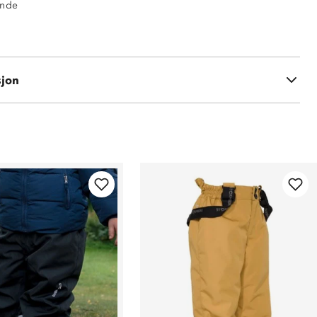
ende
 polyester
sjon
 polyester