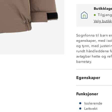
Butikklage
Tilgjeng
Velg butikk
Vanntett (10 00
Sognfonna til barn er
Isolerende vatte
egenskaper, med isole
Fukttransporter
og tynn, med justeri
Vindtett
rundt håndleddene f
Lettvekt
avtagbar hette og ref
Avtagbar hette m
barnetøy.
Hakebeskytter p
Borrelåsjusteri
Elastikk nede i 
Egenskaper
Refleks
Funksjoner
Isolerende
Lettvekt