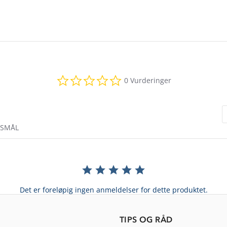
0.0
0 Vurderinger
star
rating
RSMÅL
Det er foreløpig ingen anmeldelser for dette produktet.
TIPS OG RÅD