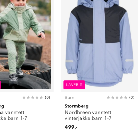
LAVPRIS
Barn
(
0
)
(
0
)
rg
Stormberg
a vanntett
Nordbreen vanntett
kke barn 1-7
vinterjakke barn 1-7
499,-