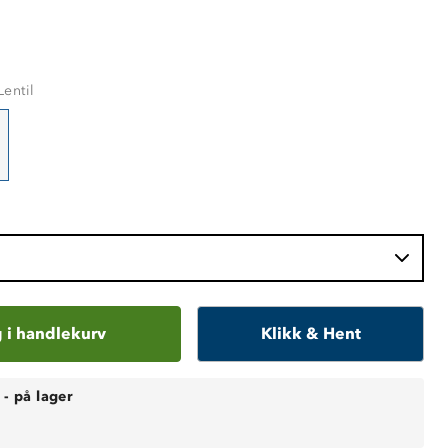
entil
 i handlekurv
Klikk & Hent
-
på lager