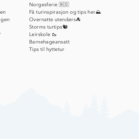
Norgesferie 🇳🇴
ien
Få turinspirasjon og tips her⛰
agen
Overnatte utendørs⛺
Storms turtips🐿️
?
Leirskole 🥾
Barnehageansatt
Tips til hyttetur