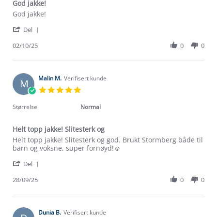
God jakke!
Review
review
God jakke!
by
stating
'
Liv
God
Del
Share
S.
jakke!
Review
02/10/25
0
0
on
by
2
Liv
Oct
S.
2025
on
Malin M.
Verifisert kunde
M
2
5.0
Oct
star
2025
rating
Størrelse
Normal
Helt topp jakke! Slitesterk og
Review
review
Helt topp jakke! Slitesterk og god. Brukt Stormberg både til
by
stating
barn og voksne, super fornøyd!☺️
Malin
Helt
'
M.
topp
Del
Share
on
jakke!
Review
28/09/25
0
0
28
Slitesterk
by
Sep
og
Malin
2025
M.
on
Dunia B.
Verifisert kunde