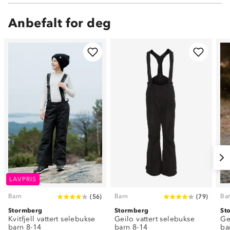
Anbefalt for deg
LAVPRIS
Barn
Barn
Ba
(
56
)
(
79
)
Stormberg
Stormberg
St
Kvitfjell vattert selebukse
Geilo vattert selebukse
Ge
barn 8-14
barn 8-14
ba