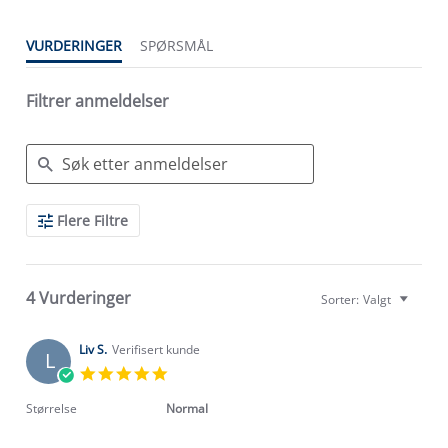
VURDERINGER
SPØRSMÅL
Filtrer anmeldelser
Search
Flere Filtre
Reviews
4 Vurderinger
Sorter:
Valgt
Liv S.
Verifisert kunde
L
5.0
star
rating
Størrelse
Normal