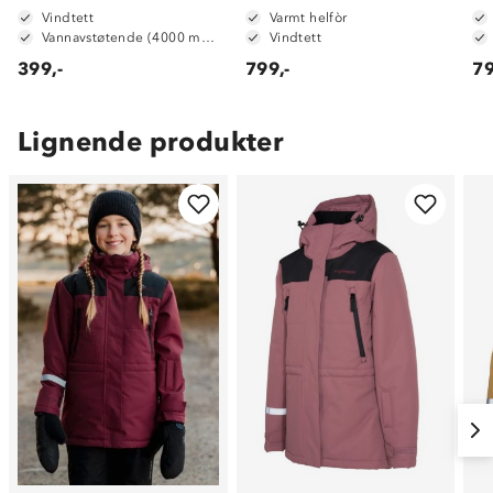
Vindtett
Varmt helfòr
Vannavstøtende (4000 mm vannsøyle)
Vindtett
399,-
799,-
79
Lignende produkter