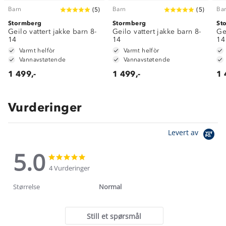
Barn
Barn
Ba
(
5
)
(
5
)
Stormberg
Stormberg
St
Geilo vattert jakke barn 8-
Geilo vattert jakke barn 8-
Ge
14
14
14
Varmt helfòr
Varmt helfòr
Vannavstøtende
Vannavstøtende
1 499,-
1 499,-
1 
Vurderinger
Levert av
5.0
5.0
5.0
star
star
4 Vurderinger
rating
rating
Størrelse
Normal
Still et spørsmål