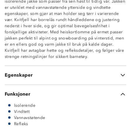
isolerende jakke som passer fra sen høst til tidlig vår. Jakken
er utviklet med vannavstøtende ytterside og vindtette
egenskaper, som gjør at man holder seg tørr i varierende
vær. Kvitfjell har borrelås rundt håndleddene og justering
Isolerende
nederst i hver side, og gir optimal bevegelsesfrihet i
Vannavstøtende (4000 mm vannsøyle)
forskjellige aktiviteter. Med heiskortlomme på ermet passer
Vindtett
jakken perfekt til alpint og snowboarding på vinterstid, men
Avtagbar hette med justering
er en ellers god og varm jakke til bruk på kalde dager.
Borrelås på ermer
Kvitfjell har avtagbar hette og refleksdetaljer, og følger våre
Heiskortlomme med glidelås
strenge retningslinjer for sikkert barnetøy.
Justering nede i sidene
To glidelåslommer
Refleks på ermet
Egenskaper
Oeko-Tex Standard 100
Funksjoner
Isolerende
Vindtett
Vannavstøtende
Refleks