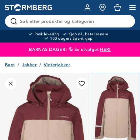
Søk etter produkter og kategorier
Rask levering
Kjøp nå, betal senere
100 dagers åpent kjøp
BARNAS DAGER! 💦 Se utvalget
HER!
Barn
Jakker
Vinterjakker
Produktet er lagt i handlekurven
Til kassen