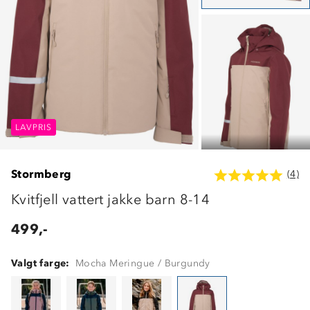
LAVPRIS
LAVPRIS
LAVPRIS
Stormberg
(4)
Kvitfjell vattert jakke barn 8-14
499,-
Valgt farge:
Mocha Meringue / Burgundy