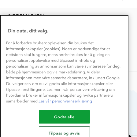
Personvern
by
1
hens
EL-retur
Karin
Overnatte utendørs⛺
Mar
aktivitet
Presse
W.
Samarbeide med oss?
2025
INFORMASJON
Store størrelser
on
Storms turtips🐿️
1
Jobbe hos oss?
Mar
Turmat oppskrifter
Din data, ditt valg.
OM OSS
Leirskole 🥾
2025
Beredskap
For å forbedre brukeropplevelsen din brukes det
Barnehageansatt
TIPS OG RÅD
informasjonskapsler (cookies). Noen er nødvendige for at
nettsiden skal fungere, mens andre brukes for å gi deg en
Tips til hyttetur
personalisert opplevelse med tilpasset innhold og
AKTIVITETER
personalisering av annonser som kan være av interesse for deg,
både på hjemmesiden og via markedsføring. Vi deler
informasjonen med våre samarbeidspartnere, inkludert Google.
Du velger selv om du vil godta alle informasjonskapsler eller
tilpasse innstillingene. Les mer i vår personvernerklæring om
hvordan vi bruker informasjonskapsler og hvilke partnere vi
samarbeider med.
Les vår personvernserklæring
Du betaler enkelt med
Godta alle
Tilpass og avvis