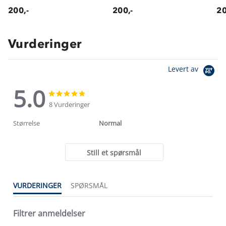
200,-
200,-
20
Vurderinger
Levert av
5.0
5.0
5.0
star
star
8 Vurderinger
rating
rating
Størrelse
Normal
Still et spørsmål
VURDERINGER
SPØRSMÅL
Filtrer anmeldelser