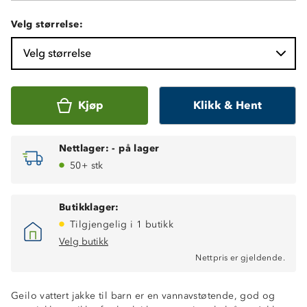
Velg størrelse:
Velg størrelse
Kjøp
Klikk & Hent
Nettlager:
-
på lager
50+ stk
Butikklager:
Tilgjengelig i 1 butikk
Velg butikk
Nettpris er gjeldende.
Varmt helfòr
Vannavstøtende
Geilo vattert jakke til barn er en vannavstøtende, god og
Vindtett