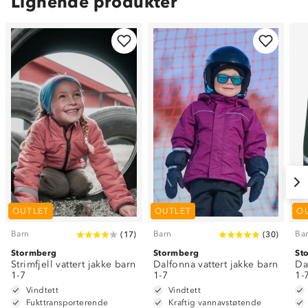
Lignende produkter
OUTLET
OUTLET
O
Barn
Barn
Ba
(
17
)
(
30
)
Stormberg
Stormberg
St
Strimfjell vattert jakke barn
Dalfonna vattert jakke barn
Da
1-7
1-7
1-
Vindtett
Vindtett
Fukttransporterende
Kraftig vannavstøtende