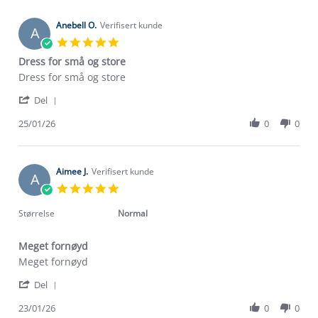
Khalid
Feb
M.
2026
on
Anebell O.
Verifisert kunde
A
28
5.0
Feb
star
Dress for små og store
2026
rating
Review
review
Dress for små og store
by
stating
'
Anebell
Dress
Del
Share
O.
for
Review
25/01/26
0
0
on
små
by
25
og
Anebell
Jan
store
O.
2026
on
Aimee J.
Verifisert kunde
A
25
5.0
Jan
star
2026
rating
Størrelse
Normal
Meget fornøyd
Review
review
Meget fornøyd
by
stating
'
Aimee
Meget
Del
Share
J.
fornøyd
Review
23/01/26
0
0
on