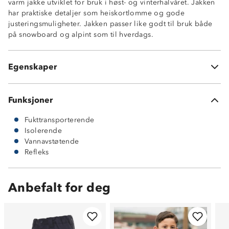
varm jakke utviklet for bruk i høst- og vinterhalvåret. Jakken
100% polyester
har praktiske detaljer som heiskortlomme og gode
5-3 membran
justeringsmuligheter. Jakken passer like godt til bruk både
5.000 mm vannsøyle
på snowboard og alpint som til hverdags.
Heiskortlomme
2 lommer
Stormklaff med borrelås
Egenskaper
Regulerbar hette med strikk og borrelås
Funksjoner
Fukttransporterende
Isolerende
Vannavstøtende
Refleks
Anbefalt for deg