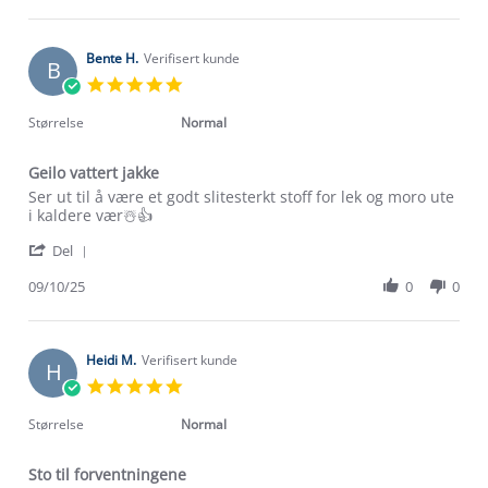
by
23
Aimee
Jan
J.
2026
on
Bente H.
Verifisert kunde
B
23
5.0
Jan
star
2026
rating
Størrelse
Normal
Geilo vattert jakke
Review
review
Ser ut til å være et godt slitesterkt stoff for lek og moro ute
by
stating
i kaldere vær☃️👍
Bente
Geilo
'
H.
vattert
Del
Share
on
jakke
Review
09/10/25
0
0
9
by
Oct
Om Stormberg
Bente
2025
H.
Verdigrunnlag
on
Heidi M.
Verifisert kunde
H
9
5.0
Oct
Klima og miljø
star
Trelagsprinsippet barn
2025
rating
Størrelse
Normal
Kundeservice
Etisk handel
Alt du trenger til Norgesferien
Sto til forventningene
Kontakt oss
Dyreetikk