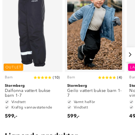
OUTLET
LA
Barn
Barn
Ba
(
10
)
(
4
)
Stormberg
Stormberg
St
Dalfonna vattert bukse
Geilo vattert bukse barn 1-
No
barn 1-7
7
vi
Vindtett
Varmt helfòr
Kraftig vannavstøtende
Vindtett
599,-
599,-
49