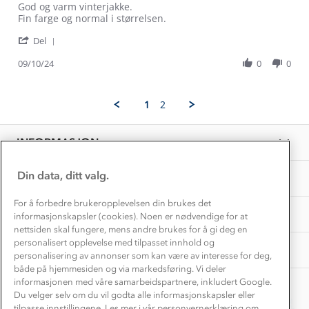
Review
review
God og varm vinterjakke.
Dette trenger du til barnehagen
by
stating
Fin farge og normal i størrelsen.
Konkurransevinnere
1% til samfunnet
Heidi
Sto
Gravidklær
'
M.
til
Del
Kundeklubb
Share
on
forventningene
Inkludering
Review
Hvordan velge riktig turtøy?
09/10/24
0
0
9
Norgesferie 🇳🇴
Våre butikker
by
Oct
Materialer
Heidi
2024
Vask og vedlikehold
M.
Få turinspirasjon og tips her⛰
Bedrift, barnehage og SFO
1
2
on
Personvern
EL-retur
9
Overnatte utendørs⛺
Presse
Oct
Samarbeide med oss?
INFORMASJON
2024
Store størrelser
Storms turtips🐿️
Jobbe hos oss?
Turmat oppskrifter
Din data, ditt valg.
OM OSS
Leirskole 🥾
Beredskap
For å forbedre brukeropplevelsen din brukes det
Barnehageansatt
TIPS OG RÅD
informasjonskapsler (cookies). Noen er nødvendige for at
nettsiden skal fungere, mens andre brukes for å gi deg en
Tips til hyttetur
personalisert opplevelse med tilpasset innhold og
AKTIVITETER
personalisering av annonser som kan være av interesse for deg,
både på hjemmesiden og via markedsføring. Vi deler
informasjonen med våre samarbeidspartnere, inkludert Google.
Du velger selv om du vil godta alle informasjonskapsler eller
tilpasse innstillingene. Les mer i vår personvernerklæring om