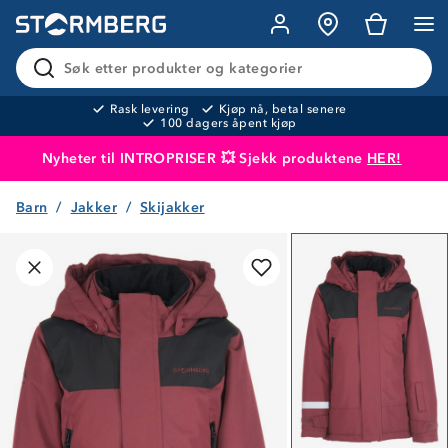
Søk etter produkter og kategorier
Rask levering
Kjøp nå, betal senere
100 dagers åpent kjøp
Nyheter til INTROPRISER 💥 Sjekk produktene
HER!
Barn
Jakker
Skijakker
Produktet er lagt i handlekurven
Til kassen