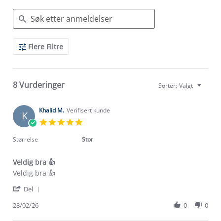
Search
Flere Filtre
Reviews
8 Vurderinger
Sorter:
Valgt
Khalid M.
Verifisert kunde
K
5.0
star
rating
Størrelse
Stor
Veldig bra 👍
Review
review
Veldig bra 👍
by
stating
'
Khalid
Veldig
Del
Share
M.
bra
Review
28/02/26
0
0
on
👍
by
28