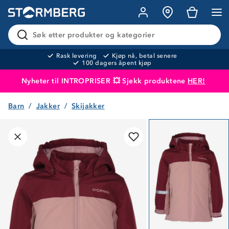
Søk etter produkter og kategorier
Rask levering
Kjøp nå, betal senere
100 dagers åpent kjøp
Nyheter til INTROPRISER 💥 Sjekk produktene
HER!
Barn
Jakker
Skijakker
Produktet er lagt i handlekurven
Til kassen