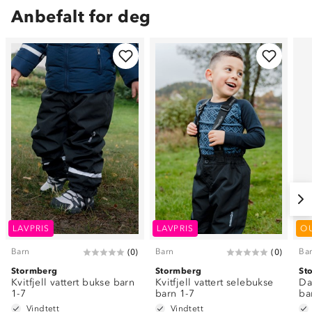
Anbefalt for deg
LAVPRIS
LAVPRIS
O
Barn
Barn
Ba
(
0
)
(
0
)
Stormberg
Stormberg
St
Kvitfjell vattert bukse barn
Kvitfjell vattert selebukse
Da
1-7
barn 1-7
ba
Vindtett
Vindtett