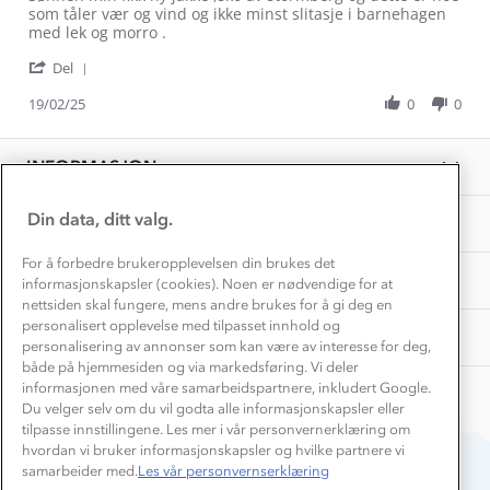
by
stating
som tåler vær og vind og ikke minst slitasje i barnehagen
Kundeklubb
Inkludering
Erik
Sønnen
med lek og morro .
Hvordan velge riktig turtøy?
F.
min
Norgesferie 🇳🇴
Våre butikker
'
on
fikk
Del
Materialer
Share
Vask og vedlikehold
19
ny
Få turinspirasjon og tips her⛰
Bedrift, barnehage og SFO
Review
19/02/25
0
0
Feb
jakke
Personvern
by
2025
EL-retur
Erik
Overnatte utendørs⛺
Presse
F.
Samarbeide med oss?
INFORMASJON
Store størrelser
on
Storms turtips🐿️
19
Jobbe hos oss?
Feb
Turmat oppskrifter
Din data, ditt valg.
OM OSS
Leirskole 🥾
2025
Beredskap
For å forbedre brukeropplevelsen din brukes det
Barnehageansatt
TIPS OG RÅD
informasjonskapsler (cookies). Noen er nødvendige for at
nettsiden skal fungere, mens andre brukes for å gi deg en
Tips til hyttetur
personalisert opplevelse med tilpasset innhold og
AKTIVITETER
personalisering av annonser som kan være av interesse for deg,
både på hjemmesiden og via markedsføring. Vi deler
informasjonen med våre samarbeidspartnere, inkludert Google.
Du velger selv om du vil godta alle informasjonskapsler eller
tilpasse innstillingene. Les mer i vår personvernerklæring om
hvordan vi bruker informasjonskapsler og hvilke partnere vi
samarbeider med.
Les vår personvernserklæring