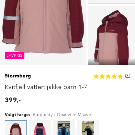
LAVPRIS
LAVPRIS
LAVPRIS
Stormberg
(3)
Kvitfjell vattert jakke barn 1-7
399,-
Valgt farge:
Burgundy / Deauville Mauve