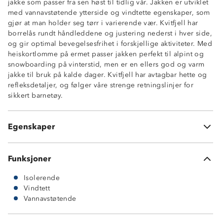
jakke som passer fra sen høst til tidlig vår. Jakken er utviklet
med vannavstøtende ytterside og vindtette egenskaper, som
gjør at man holder seg tørr i varierende vær. Kvitfjell har
borrelås rundt håndleddene og justering nederst i hver side,
Isolerende
og gir optimal bevegelsesfrihet i forskjellige aktiviteter. Med
Vannavstøtende (4000 mm vannsøyle)
heiskortlomme på ermet passer jakken perfekt til alpint og
Vindtett
snowboarding på vinterstid, men er en ellers god og varm
Avtagbar hette med justering
jakke til bruk på kalde dager. Kvitfjell har avtagbar hette og
Borrelås på ermer
refleksdetaljer, og følger våre strenge retningslinjer for
Heiskortlomme med glidelås
sikkert barnetøy.
Justering nede i sidene
To glidelåslommer
Refleks på ermet
Egenskaper
Oeko-Tex Standard 100
Funksjoner
Isolerende
Vindtett
Vannavstøtende