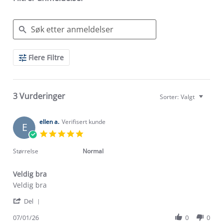
Search
Flere Filtre
Reviews
3 Vurderinger
Sorter:
Valgt
ellen a.
Verifisert kunde
E
5.0
star
rating
Størrelse
Normal
Veldig bra
Review
review
Veldig bra
by
stating
'
ellen
Veldig
Del
Share
a.
bra
Review
07/01/26
0
0
on