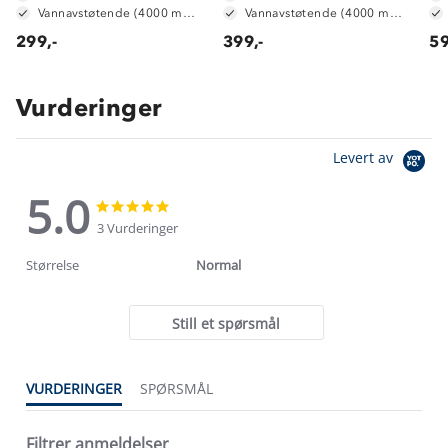
Vannavstøtende (4000 mm vannsøyle)
Vannavstøtende (4000 mm vannsøyle)
299,-
399,-
59
Vurderinger
Levert av
5.0
5.0
5.0
star
star
3 Vurderinger
rating
rating
Størrelse
Normal
Still et spørsmål
VURDERINGER
SPØRSMÅL
Filtrer anmeldelser