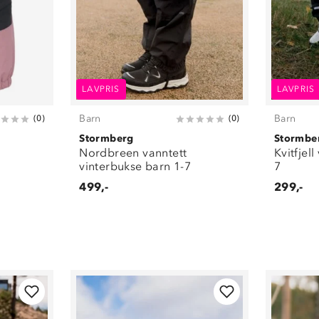
LAVPRIS
LAVPRIS
Barn
Barn
(
0
)
(
0
)
Stormberg
Stormbe
Nordbreen vanntett
Kvitfjel
vinterbukse barn 1-7
7
499,-
299,-