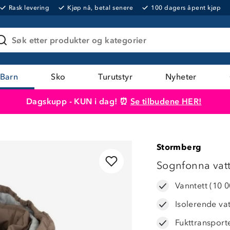
Rask levering
Kjøp nå, betal senere
100 dagers åpent kjøp
Søk etter produkter og kategorier
Barn
Sko
Turutstyr
Nyheter
Dagskupp - KUN i dag! ⏰
Se tilbudene HER!
Produktet er lagt i handlekurven
Til kassen
Stormberg
LAVPRIS
Sognfonna vatte
Vanntett (10 
Isolerende va
Fukttransport