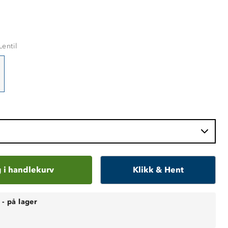
entil
 i handlekurv
Klikk & Hent
-
på lager