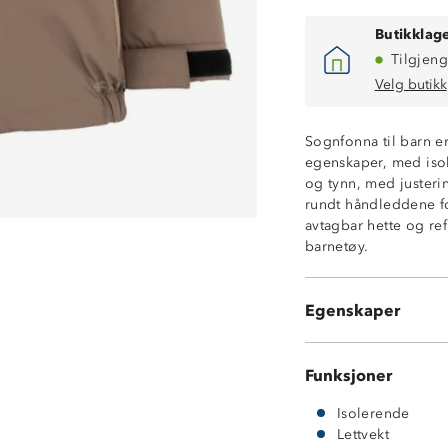
Butikklage
Tilgjeng
Velg butikk
Vanntett (10 00
Sognfonna til barn er
Isolerende vatte
egenskaper, med isole
Fukttransporter
og tynn, med justeri
Vindtett
rundt håndleddene f
Lettvekt
avtagbar hette og ref
Avtagbar hette m
barnetøy.
Hakebeskytter p
Borrelåsjusteri
Elastikk nede i 
Egenskaper
Refleks
Funksjoner
Isolerende
Lettvekt