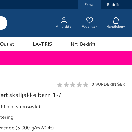
Privat
Bedrift
Mine sider
Favoritter
Handlekurv
Outlet
LAVPRIS
NY: Bedrift
0 VURDERINGER
LAVPRIS
rt skalljakke barn 1-7
000 mm vannsøyle)
ttering
erende (5 000 g/m2/24t)