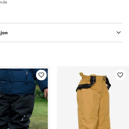
ende
 polyester
sjon
 polyester