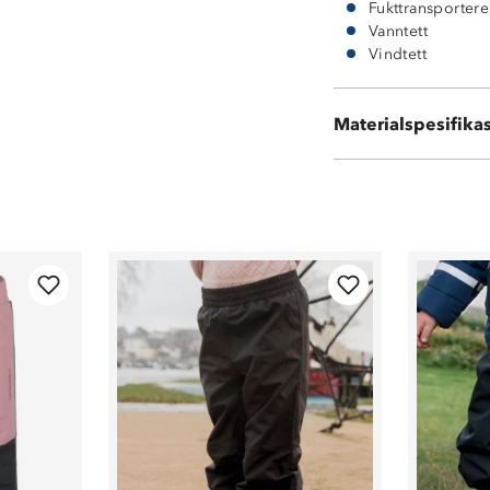
Fukttransporter
Vanntett
Vindtett
Ytterside: 100 %
Materialspesifika
Vattering: 100 %