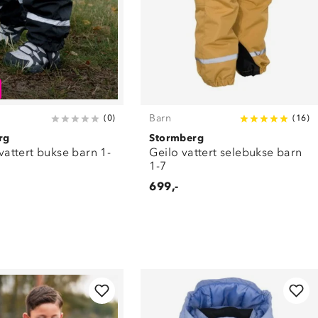
Barn
(
0
)
(
16
)
rg
Stormberg
l vattert bukse barn 1-
Geilo vattert selebukse barn
1-7
699,-