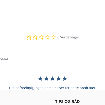
0.0
0 Vurderinger
star
rating
RSMÅL
Det er foreløpig ingen anmeldelser for dette produktet.
TIPS OG RÅD