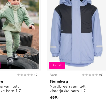
LAVPRIS
Barn
(
0
)
(
0
)
rg
Stormberg
a vanntett
Nordbreen vanntett
kke barn 1-7
vinterjakke barn 1-7
499,-