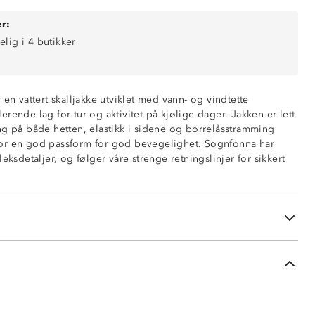
r:
elig i 4 butikker
0 mm vannsøyle)
 en vattert skalljakke utviklet med vann- og vindtette
ring
rende lag for tur og aktivitet på kjølige dager. Jakken er lett
ende (5 000 g/m2/24t)
ng på både hetten, elastikk i sidene og borrelåsstramming
or en god passform for god bevegelighet. Sognfonna har
leksdetaljer, og følger våre strenge retningslinjer for sikkert
ed justering rundt ansikt
å glidelås
ng på håndledd
sidene