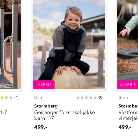
LAVPRIS
LAVPRIS
Barn
Barn
(
1
)
(
0
)
Stormberg
Stormbe
 1-7
Geiranger fôret skalljakke
Vestfonn
barn 1-7
vinterja
499,-
499,-