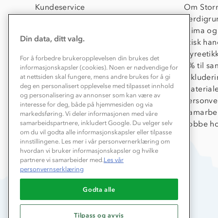
Kundeservice
Om Stor
Kontakt oss
Verdigru
Konkurransevinnere
Klima og
Din data, ditt valg.
Kundeklubb
Etisk han
Våre butikker
Dyreetik
For å forbedre brukeropplevelsen din brukes det
Bedrift, barnehage og SFO
1% til s
informasjonskapsler (cookies). Noen er nødvendige for
Presse
Inkluder
at nettsiden skal fungere, mens andre brukes for å gi
deg en personalisert opplevelse med tilpasset innhold
Material
og personalisering av annonser som kan være av
Personve
interesse for deg, både på hjemmesiden og via
Samarbe
markedsføring. Vi deler informasjonen med våre
Jobbe ho
samarbeidspartnere, inkludert Google. Du velger selv
om du vil godta alle informasjonskapsler eller tilpasse
innstillingene. Les mer i vår personvernerklæring om
hvordan vi bruker informasjonskapsler og hvilke
partnere vi samarbeider med.
Les vår
personvernserklæring
Godta alle
Tilpass og avvis