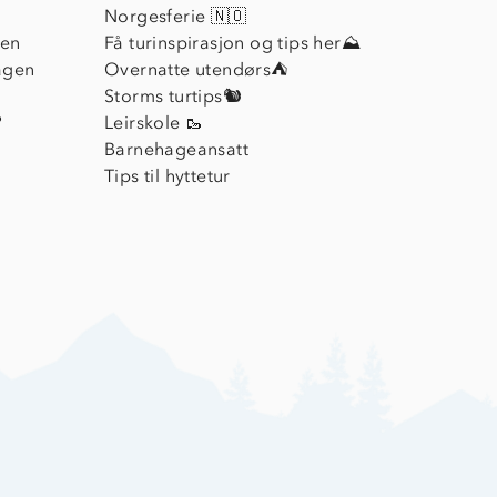
Norgesferie 🇳🇴
ien
Få turinspirasjon og tips her⛰
agen
Overnatte utendørs⛺
Storms turtips🐿️
?
Leirskole 🥾
Barnehageansatt
Tips til hyttetur