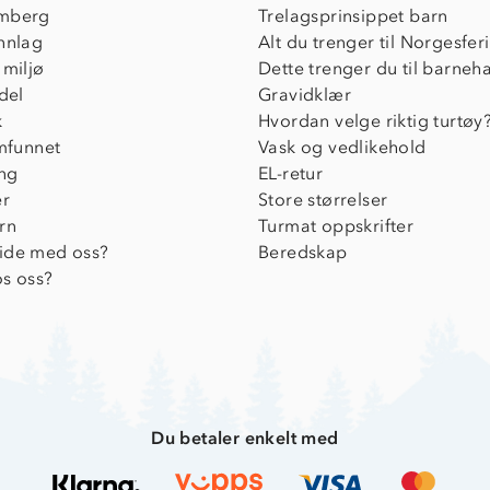
mberg
Trelagsprinsippet barn
nnlag
Alt du trenger til Norgesfer
 miljø
Dette trenger du til barneh
del
Gravidklær
k
Hvordan velge riktig turtøy
amfunnet
Vask og vedlikehold
ing
EL-retur
er
Store størrelser
rn
Turmat oppskrifter
ide med oss?
Beredskap
s oss?
Du betaler enkelt med