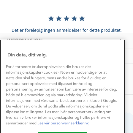
Inkludering
Hvordan velge riktig turtøy?
Norgesferie 🇳🇴
Våre butikker
Materialer
Vask og vedlikehold
Få turinspirasjon og tips her⛰
Bedrift, barnehage og SFO
Personvern
Det er foreløpig ingen anmeldelser for dette produktet.
EL-retur
Overnatte utendørs⛺
Presse
Samarbeide med oss?
INFORMASJON
Store størrelser
Storms turtips🐿️
Jobbe hos oss?
Turmat oppskrifter
Din data, ditt valg.
OM OSS
Leirskole 🥾
Beredskap
For å forbedre brukeropplevelsen din brukes det
Barnehageansatt
TIPS OG RÅD
informasjonskapsler (cookies). Noen er nødvendige for at
nettsiden skal fungere, mens andre brukes for å gi deg en
Tips til hyttetur
personalisert opplevelse med tilpasset innhold og
AKTIVITETER
personalisering av annonser som kan være av interesse for deg,
både på hjemmesiden og via markedsføring. Vi deler
informasjonen med våre samarbeidspartnere, inkludert Google.
Du velger selv om du vil godta alle informasjonskapsler eller
tilpasse innstillingene. Les mer i vår personvernerklæring om
hvordan vi bruker informasjonskapsler og hvilke partnere vi
samarbeider med.
Les vår personvernserklæring