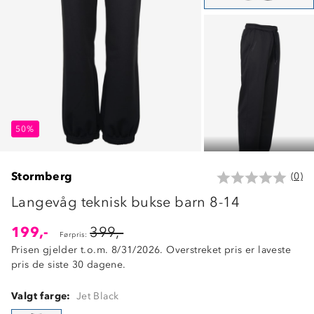
50%
50%
50%
Stormberg
(0)
Langevåg teknisk bukse barn 8-14
199,-
399,-
Førpris:
Prisen gjelder t.o.m. 8/31/2026. Overstreket pris er laveste
pris de siste 30 dagene.
Valgt farge:
Jet Black