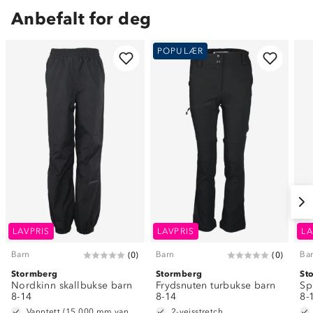
Anbefalt for deg
POPULÆR
LAVPRIS
LAVPRIS
LA
Barn
Barn
Ba
(
0
)
(
0
)
Stormberg
Stormberg
St
Nordkinn skallbukse barn
Frydsnuten turbukse barn
Sp
8-14
8-14
8-
Vanntett (15 000 mm vannsøyle)
2-veisstretch