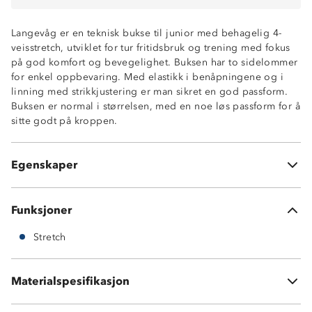
Langevåg er en teknisk bukse til junior med behagelig 4-
veisstretch, utviklet for tur fritidsbruk og trening med fokus
på god komfort og bevegelighet. Buksen har to sidelommer
for enkel oppbevaring. Med elastikk i benåpningene og i
4-veisstretch
linning med strikkjustering er man sikret en god passform.
2 sidelommer
Buksen er normal i størrelsen, med en noe løs passform for å
Hurtigtørkende
sitte godt på kroppen.
Glatt stoff
Normal livhøyde
Elastisk linning med strikkjustering
Egenskaper
Elastikk nede i beina
Funksjoner
Stretch
Materialspesifikasjon
100 % polyester