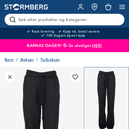
Søk etter produkter og kategorier
Rask levering
Kjøp nå, betal senere
100 dagers åpent kjøp
BARNAS DAGER! 💦 Se utvalget
HER!
Barn
Bukser
Turbukser
Produktet er lagt i handlekurven
Til kassen