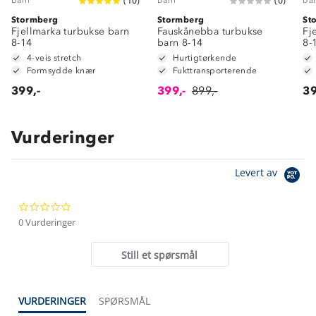
(
10
)
(
0
)
Stormberg
Stormberg
St
Fjellmarka turbukse barn
Fauskånebba turbukse
Fj
8-14
barn 8-14
8-
4-veis stretch
Hurtigtørkende
Formsydde knær
Fukttransporterende
399,-
399,-
899,-
39
Vurderinger
Om Stormberg
Levert av
Verdigrunnlag
0.0
Klima og miljø
Trelagsprinsippet barn
star
0 Vurderinger
Kundeservice
rating
Etisk handel
Alt du trenger til Norgesferien
Still et spørsmål
Kontakt oss
Dyreetikk
Dette trenger du til barnehagen
Konkurransevinnere
1% til samfunnet
VURDERINGER
SPØRSMÅL
Gravidklær
Kundeklubb