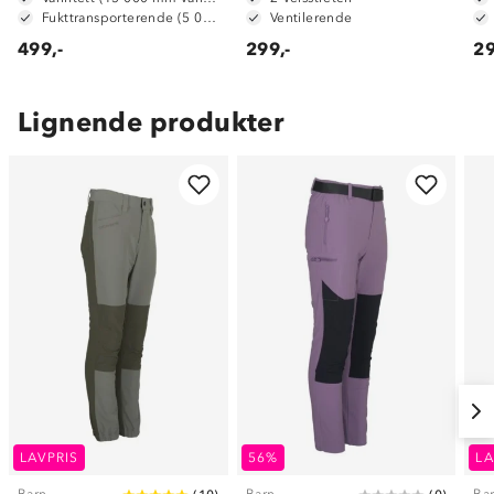
Fukttransporterende (5 000 g/m2/24t)
Ventilerende
499,-
299,-
29
Lignende produkter
LAVPRIS
56%
LA
Barn
Barn
Ba