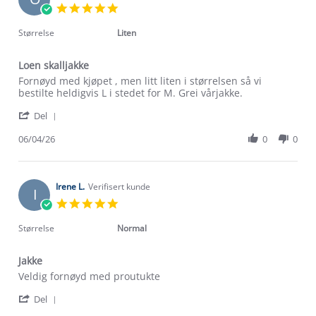
5.0
star
rating
Størrelse
Liten
Loen skalljakke
Review
review
Fornøyd med kjøpet , men litt liten i størrelsen så vi
by
stating
bestilte heldigvis L i stedet for M. Grei vårjakke.
Ole
Loen
'
R.
skalljakke
Del
Share
on
Review
06/04/26
0
0
6
by
Apr
Ole
2026
R.
on
Irene L.
Verifisert kunde
I
6
5.0
Apr
star
2026
rating
Størrelse
Normal
Jakke
Review
review
Veldig fornøyd med proutukte
by
stating
'
Irene
Jakke
Del
Share
L.