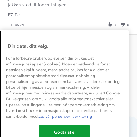
Inkludering
Review
review
Jakken stod til forventningen
Hvordan velge riktig turtøy?
by
stating
Norgesferie 🇳🇴
Våre butikker
'
Linda
Jakken
Del
Materialer
Vask og vedlikehold
Share
T.
stod
Få turinspirasjon og tips her⛰
Bedrift, barnehage og SFO
Review
11/08/25
0
0
on
til
Personvern
by
11
forventningen
EL-retur
Linda
Overnatte utendørs⛺
Aug
Presse
Samarbeide med oss?
T.
2025
INFORMASJON
Store størrelser
on
Din data, ditt valg.
Storms turtips🐿️
11
Jobbe hos oss?
Aug
Turmat oppskrifter
OM OSS
For å forbedre brukeropplevelsen din brukes det
Leirskole 🥾
2025
informasjonskapsler (cookies). Noen er nødvendige for at
Beredskap
nettsiden skal fungere, mens andre brukes for å gi deg en
Barnehageansatt
TIPS OG RÅD
personalisert opplevelse med tilpasset innhold og
personalisering av annonser som kan være av interesse for deg,
Tips til hyttetur
både på hjemmesiden og via markedsføring. Vi deler
AKTIVITETER
informasjonen med våre samarbeidspartnere, inkludert Google.
Du velger selv om du vil godta alle informasjonskapsler eller
tilpasse innstillingene. Les mer i vår personvernerklæring om
hvordan vi bruker informasjonskapsler og hvilke partnere vi
samarbeider med.
Les vår personvernserklæring
Godta alle