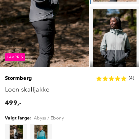
LAVPRIS
LAVPRIS
LAVPRIS
Stormberg
(4)
Loen skalljakke
499,-
Valgt farge:
Abyss / Ebony