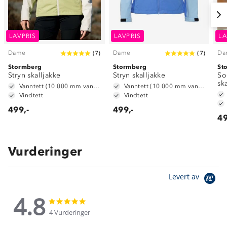
LAVPRIS
LAVPRIS
LA
Dame
Dame
Da
(
7
)
(
7
)
Stormberg
Stormberg
St
Stryn skalljakke
Stryn skalljakke
So
sk
Vanntett (10 000 mm vannsøyle)
Vanntett (10 000 mm vannsøyle)
Vindtett
Vindtett
499,-
499,-
49
Vurderinger
Levert av
4.8
4.8
4.8
star
star
4 Vurderinger
rating
rating