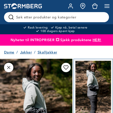
Søk etter produkter og kategorier
Rask levering
Kjøp nå, betal senere
100 dagers åpent kjøp
Nyheter til INTROPRISER 💥 Sjekk produktene
HER!
Dame
Jakker
Skalljakker
Produktet er lagt i handlekurven
Til kassen