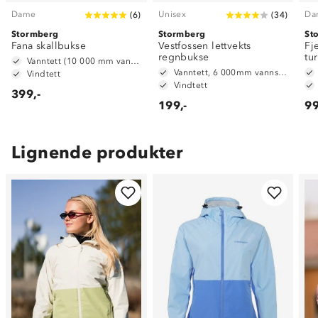
Dame
Unisex
Da
(
6
)
(
34
)
Stormberg
Stormberg
St
Fana skallbukse
Vestfossen lettvekts
Fje
regnbukse
tu
Vanntett (10 000 mm vannsøyle)
Vanntett, 6 000mm vannsøyle
Vindtett
Vindtett
399,-
199,-
99
Lignende produkter