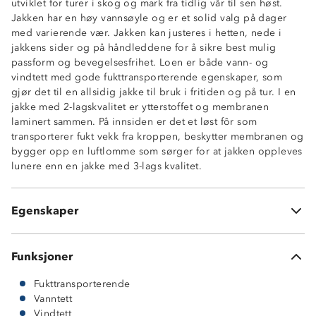
utviklet for turer i skog og mark fra tidlig vår til sen høst.
Jakken har en høy vannsøyle og er et solid valg på dager
med varierende vær. Jakken kan justeres i hetten, nede i
jakkens sider og på håndleddene for å sikre best mulig
passform og bevegelsesfrihet. Loen er både vann- og
Vanntett (8 000 mm vannsøyle)
vindtett med gode fukttransporterende egenskaper, som
Fukttransporterende (4 000 g/ m2/ 24t)
gjør det til en allsidig jakke til bruk i fritiden og på tur. I en
Vindtett
jakke med 2-lagskvalitet er ytterstoffet og membranen
2-lagsskall
laminert sammen. På innsiden er det et løst fôr som
Lettvektsjakke
transporterer fukt vekk fra kroppen, beskytter membranen og
Meshfôr
bygger opp en luftlomme som sørger for at jakken oppleves
Fast hette med justering i bakhodet og rundt ansiktet
lunere enn en jakke med 3-lags kvalitet.
Strikkjustering nede i sidene
Borrelåstramming på ermene
Hakebeskytter på glidelås
Egenskaper
2 sidelommer med glidelås
Funksjoner
Fukttransporterende
Vanntett
Vindtett