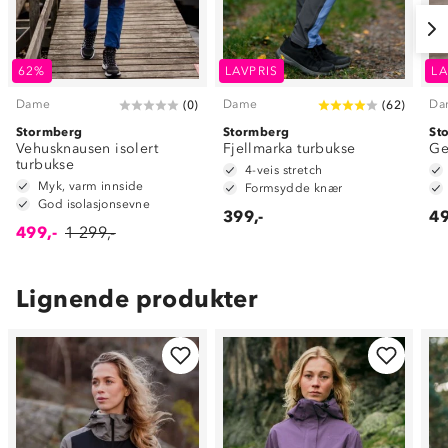
62%
LAVPRIS
LA
Dame
Dame
Da
(
0
)
(
62
)
Stormberg
Stormberg
St
Vehusknausen isolert
Fjellmarka turbukse
Ge
turbukse
4-veis stretch
Myk, varm innside
Formsydde knær
God isolasjonsevne
399,-
49
499,-
1 299,-
Lignende produkter