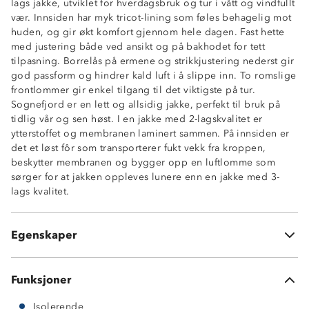
lags jakke, utviklet for hverdagsbruk og tur i vått og vindfullt
vær. Innsiden har myk tricot-lining som føles behagelig mot
huden, og gir økt komfort gjennom hele dagen. Fast hette
med justering både ved ansikt og på bakhodet for tett
tilpasning. Borrelås på ermene og strikkjustering nederst gir
god passform og hindrer kald luft i å slippe inn. To romslige
Vanntett (10 000 mm vannsøyle)
frontlommer gir enkel tilgang til det viktigste på tur.
Fukttransporterende (5 000 g/ m2/ 24t)
Sognefjord er en lett og allsidig jakke, perfekt til bruk på
Vindtett
tidlig vår og sen høst. I en jakke med 2-lagskvalitet er
2-lagsskall
ytterstoffet og membranen laminert sammen. På innsiden er
Lettvektsjakke
det et løst fôr som transporterer fukt vekk fra kroppen,
Tricot fôr på innsiden
beskytter membranen og bygger opp en luftlomme som
Fast hette med justering for ansikt og bakhodet
sørger for at jakken oppleves lunere enn en jakke med 3-
Strikkstramming nede i sidene
lags kvalitet.
Borrelåstramming på ermene
Hakebeskytter på glidelås
2 sidelommer med glidelås
Egenskaper
Knagghempe på innside i nakken
Funksjoner
Isolerende