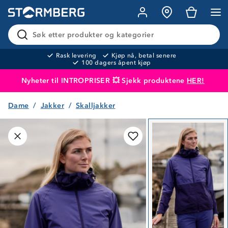
Søk etter produkter og kategorier
Rask levering
Kjøp nå, betal senere
100 dagers åpent kjøp
Nyheter til INTROPRISER 💥 Sjekk produktene
HER!
Dame
Jakker
Skalljakker
Produktet er lagt i handlekurven
Til kassen