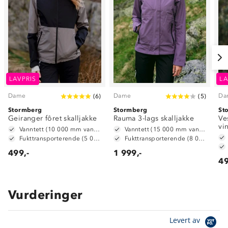
LAVPRIS
LA
Dame
Dame
Da
(
6
)
(
5
)
Stormberg
Stormberg
St
Geiranger fôret skalljakke
Rauma 3-lags skalljakke
Ve
vi
Vanntett (10 000 mm vannsøyle)
Vanntett (15 000 mm vansøyle)
Fukttransporterende (5 000 g/m2/24t)
Fukttransporterende (8 000 mm g/ m2/ 24t)
499,-
1 999,-
49
Vurderinger
Om Stormberg
Levert av
Verdigrunnlag