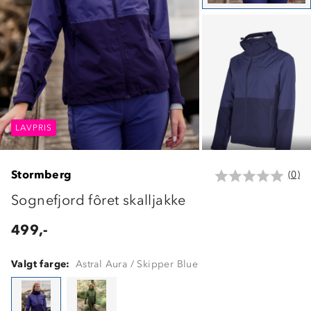
LAVPRIS
LAVPRIS
LAVPRIS
Stormberg
(0)
Sognefjord fôret skalljakke
499,-
Valgt farge:
Astral Aura / Skipper Blue