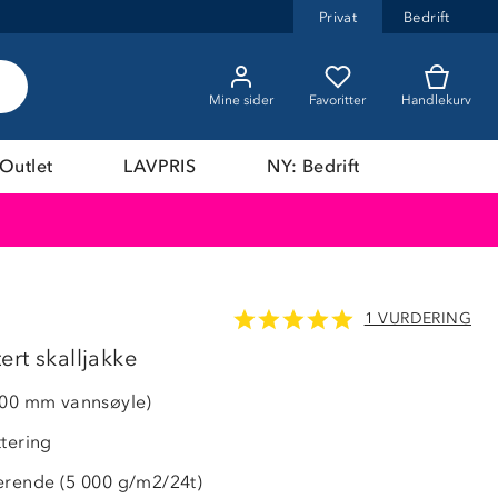
Privat
Bedrift
Mine sider
Favoritter
Handlekurv
Outlet
LAVPRIS
NY: Bedrift
1 VURDERING
LAVPRIS
rt skalljakke
000 mm vannsøyle)
ttering
erende (5 000 g/m2/24t)