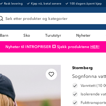
Rask levering
Kjøp nå, betal senere
100 dagers åpent kjøp
Søk etter produkter og kategorier
Barn
Sko
Turutstyr
Nyheter
Nyheter til INTROPRISER 💥 Sjekk produktene
HER!
Produktet er lagt i handlekurven
Til kassen
Stormberg
LAVPRIS
Sognfonna vatte
Vanntett (10 
Isolerende va
Fukttransport