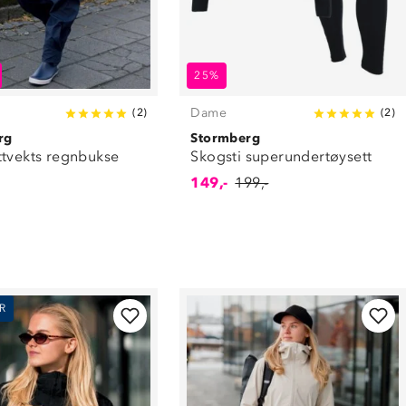
25%
Dame
(
2
)
(
2
)
rg
Stormberg
ttvekts regnbukse
Skogsti superundertøysett
149,-
199,-
R