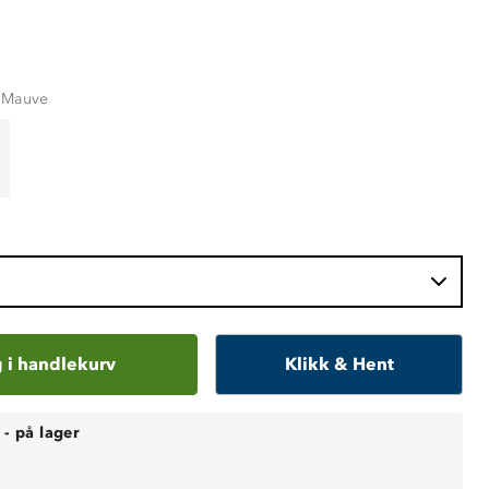
l Mauve
 i handlekurv
Klikk & Hent
-
på lager