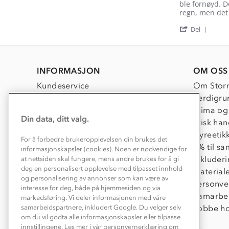
Review
review
ble fornøyd. De
by
stating
regn, men det 
Solveig
enkel
'
B.
og
Del
Shar
on
god
Revi
28
by
Jul
Solve
2026
INFORMASJON
OM OSS
B.
on
Kundeservice
Om Stor
28
Kontakt oss
Verdigru
Jul
2026
Konkurransevinnere
Klima og
Din data, ditt valg.
Kundeklubb
Etisk han
Våre butikker
Dyreetik
For å forbedre brukeropplevelsen din brukes det
Bedrift, barnehage og SFO
1% til s
informasjonskapsler (cookies). Noen er nødvendige for
Presse
Inkluder
at nettsiden skal fungere, mens andre brukes for å gi
deg en personalisert opplevelse med tilpasset innhold
Material
og personalisering av annonser som kan være av
Personve
interesse for deg, både på hjemmesiden og via
Samarbe
markedsføring. Vi deler informasjonen med våre
Jobbe ho
samarbeidspartnere, inkludert Google. Du velger selv
om du vil godta alle informasjonskapsler eller tilpasse
innstillingene. Les mer i vår personvernerklæring om