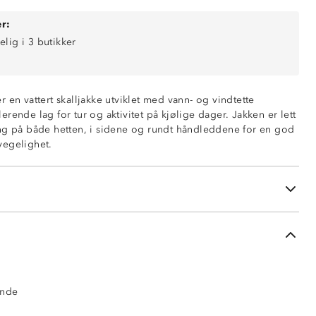
r:
elig i 3 butikker
0 mm vannsøyle)
ring
 en vattert skalljakke utviklet med vann- og vindtette
ende (5 000 g/m2/24t)
rende lag for tur og aktivitet på kjølige dager. Jakken er lett
ng på både hetten, i sidene og rundt håndleddene for en god
vegelighet.
ustering rundt ansikt og i bakhodet
å glidelås
ng på håndledd
nede i sidene
ende