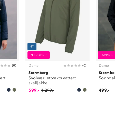
NY
INTROPRIS
LAVPRIS
Dame
Dame
(
0
)
(
0
)
Stormberg
Stormbe
ert
Svolvær lettvekts vattert
Sogndal 
skalljakke
599,-
1 299,-
499,-