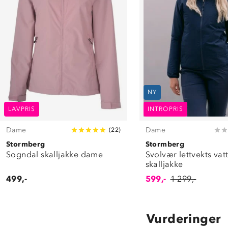
NY
LAVPRIS
INTROPRIS
Dame
Dame
(
22
)
Stormberg
Stormberg
Sogndal skalljakke dame
Svolvær lettvekts vatt
skalljakke
499,-
599,-
1 299,-
Vurderinger