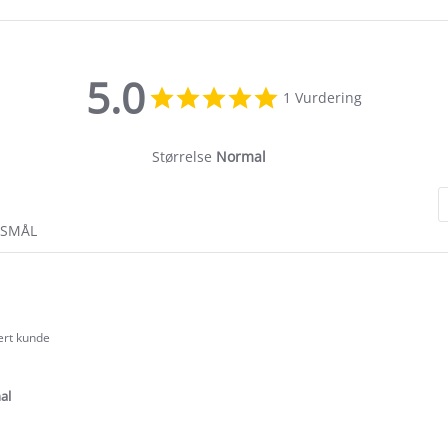
5.0
5.0
1 Vurdering
star
rating
Størrelse
Normal
RSMÅL
sert kunde
.0
tar
ating
al