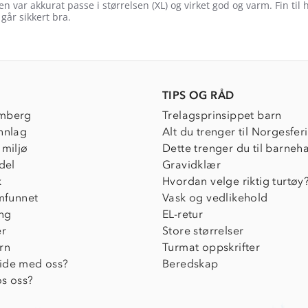
n var akkurat passe i størrelsen (XL) og virket god og varm. Fin til 
går sikkert bra.
e
ew
ig
TIPS OG RÅD
mberg
Trelagsprinsippet barn
nnlag
Alt du trenger til Norgesfer
 miljø
Dette trenger du til barneh
del
Gravidklær
k
Hvordan velge riktig turtøy
amfunnet
Vask og vedlikehold
ing
EL-retur
er
Store størrelser
rn
Turmat oppskrifter
ide med oss?
Beredskap
s oss?