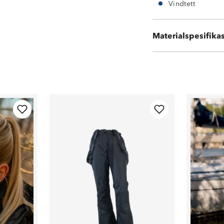
Vindtett
Ytterside: 100 %
Materialspesifika
Vattering: 100 %