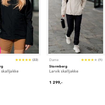
Dame
(
22
)
(
1
)
rg
Stormberg
skalljakke
Larvik skalljakke
1 299,-