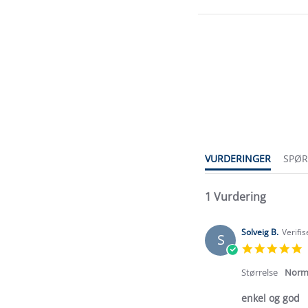
5.0
star
rating
VURDERINGER
SPØ
1 Vurdering
Solveig B.
Verifi
S
5
s
r
Størrelse
Norm
enkel og god