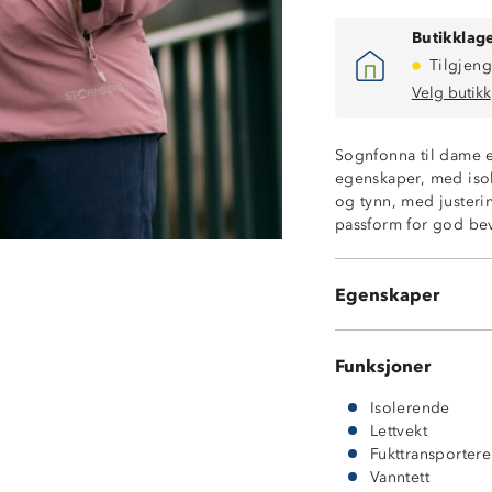
Butikklage
Tilgjeng
Velg butikk
Vanntett (10 00
Isolerende vatte
Sognfonna til dame er
Fukttransporter
egenskaper, med isole
Vindtett
og tynn, med justeri
Lettvekt
passform for god be
Fast hette med j
Hakebeskytter p
Borrelåsjusteri
Egenskaper
Strikkjustering 
Funksjoner
Isolerende
Lettvekt
Fukttransporter
Vanntett