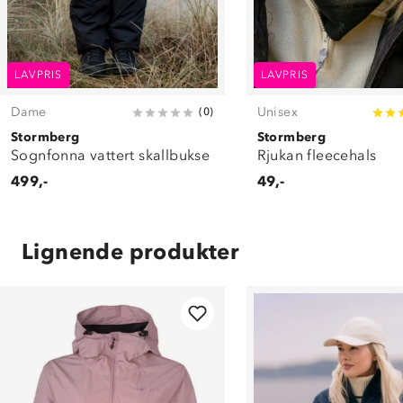
LAVPRIS
LAVPRIS
Dame
Unisex
(
0
)
Stormberg
Stormberg
Sognfonna vattert skallbukse
Rjukan fleecehals
499,-
49,-
Lignende produkter