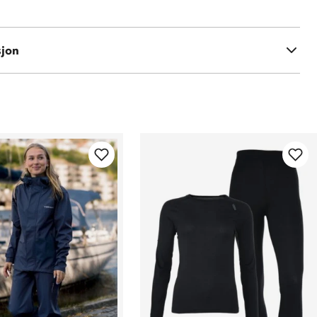
 polyester
sjon
 polyester