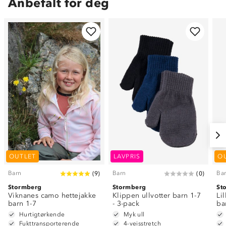
Anbefalt for deg
OUTLET
LAVPRIS
O
Barn
Barn
Ba
(
9
)
(
0
)
Stormberg
Stormberg
St
Viknanes camo hettejakke
Klippen ullvotter barn 1-7
Li
barn 1-7
- 3-pack
ba
Hurtigtørkende
Myk ull
Fukttransporterende
4-veisstretch