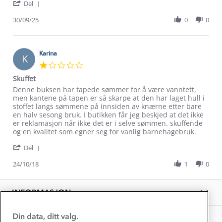
'
Ina
Tykk
Del
Om Stormberg
Share
V.
utebukse
Review
30/09/25
0
0
on
by
30
Verdigrunnlag
Ina
Sep
V.
2025
Klima og miljø
on
Karina
Trelagsprinsippet barn
K
30
Kundeservice
1.0
Sep
Etisk handel
star
Alt du trenger til Norgesferien
Skuffet
2025
rating
Kontakt oss
Review
review
Denne buksen har tapede sømmer for å være vanntett,
Dyreetikk
Dette trenger du til barnehagen
by
stating
men kantene på tapen er så skarpe at den har laget hull i
Konkurransevinnere
Karina
Skuffet
stoffet langs sømmene på innsiden av knærne etter bare
1% til samfunnet
on
en halv sesong bruk. I butikken får jeg beskjed at det ikke
Gravidklær
24
er reklamasjon når ikke det er i selve sømmen. skuffende
Kundeklubb
Inkludering
Oct
og en kvalitet som egner seg for vanlig barnehagebruk.
Hvordan velge riktig turtøy?
2018
Norgesferie 🇳🇴
Våre butikker
'
Del
Materialer
Share
Vask og vedlikehold
Få turinspirasjon og tips her⛰
Bedrift, barnehage og SFO
Review
24/10/18
1
0
Personvern
by
EL-retur
Karina
Overnatte utendørs⛺
Presse
on
Samarbeide med oss?
INFORMASJON
Store størrelser
24
Storms turtips🐿️
Oct
Jobbe hos oss?
2018
Turmat oppskrifter
Din data, ditt valg.
OM OSS
Leirskole 🥾