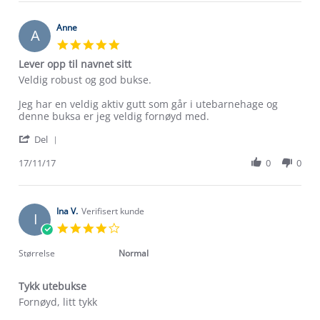
Silje
Apr
M.
2023
on
Anne
A
18
5.0
Apr
star
Lever opp til navnet sitt
2023
rating
Review
review
Veldig robust og god bukse.
by
stating
Anne
Lever
Jeg har en veldig aktiv gutt som går i utebarnehage og
on
opp
denne buksa er jeg veldig fornøyd med.
17
til
'
Nov
navnet
Del
Share
2017
sitt
Review
17/11/17
0
0
by
Anne
on
17
Ina V.
Verifisert kunde
I
Nov
4.0
2017
star
rating
Størrelse
Normal
Tykk utebukse
Review
review
Fornøyd, litt tykk
by
stating