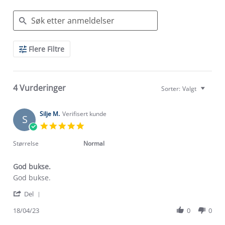
Search
Flere Filtre
Reviews
4 Vurderinger
Sorter:
Valgt
Silje M.
Verifisert kunde
S
5.0
star
rating
Størrelse
Normal
God bukse.
Review
review
God bukse.
by
stating
'
Silje
God
Del
Share
M.
bukse.
Review
18/04/23
0
0
on
by
18