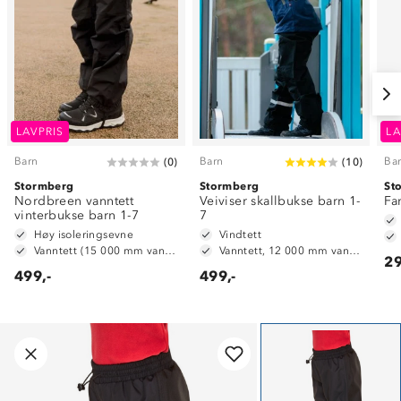
LAVPRIS
LA
Barn
Barn
Ba
(
0
)
(
10
)
Stormberg
Stormberg
St
Nordbreen vanntett
Veiviser skallbukse barn 1-
Fa
vinterbukse barn 1-7
7
Høy isoleringsevne
Vindtett
Vanntett (15 000 mm vannsøyle)
Vanntett, 12 000 mm vannsøyle
29
499,-
499,-