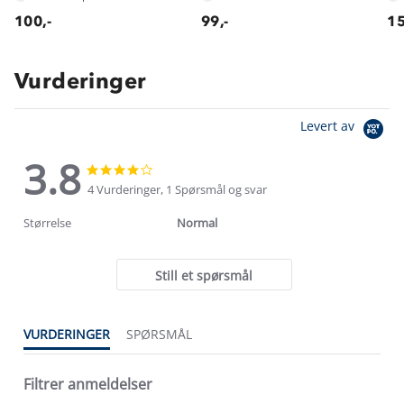
100,-
99,-
15
Vurderinger
Levert av
3.8
3.8
3.8
star
star
4 Vurderinger, 1 Spørsmål og svar
rating
rating
Størrelse
Normal
Still et spørsmål
VURDERINGER
SPØRSMÅL
Filtrer anmeldelser