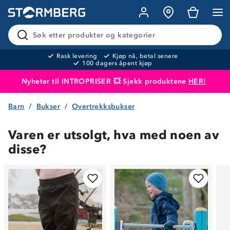
Søk etter produkter og kategorier
Rask levering
Kjøp nå, betal senere
100 dagers åpent kjøp
Nyheter til INTROPRISER 💥 Sjekk produktene
HER!
Barn
Bukser
Overtrekksbukser
Produktet er lagt i handlekurven
Til kassen
Varen er utsolgt, hva med noen av
disse?