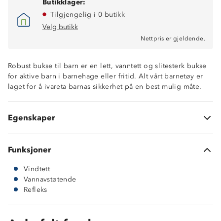
Butikklager:
Tilgjengelig i 0 butikk
Velg butikk
Nettpris er gjeldende.
Vindtett Vanntett (12 000 mm vannsøyle)
Fukttransporterende (5 000 g/m2/24t)
Robust bukse til barn er en lett, vanntett og slitesterk bukse
Sømmene er tapet og dermed vanntette
for aktive barn i barnehage eller fritid. Alt vårt barnetøy er
Tricotfôr
laget for å ivareta barnas sikkerhet på en best mulig måte.
Reflekser foran og bak
Snøring i livet
Avtagbare fotstropper i gummi
Egenskaper
ProreTex® 12-5 membran
Funksjoner
Vindtett
Vannavstøtende
Refleks