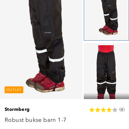
OUTLET
OUTLET
OUTLET
Stormberg
(4)
Robust bukse barn 1-7