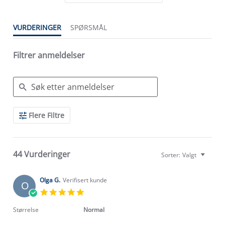
VURDERINGER
SPØRSMÅL
Filtrer anmeldelser
Search
Flere Filtre
Reviews
44 Vurderinger
Sorter:
Valgt
Olga G.
Verifisert kunde
O
5.0
star
rating
Størrelse
Normal