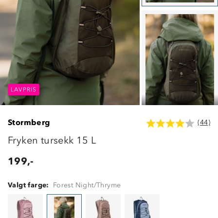
LAVPRIS
LAVPRIS
LAVPRIS
Stormberg
(44)
Fryken tursekk 15 L
199,-
Valgt farge:
Forest Night/Thryme