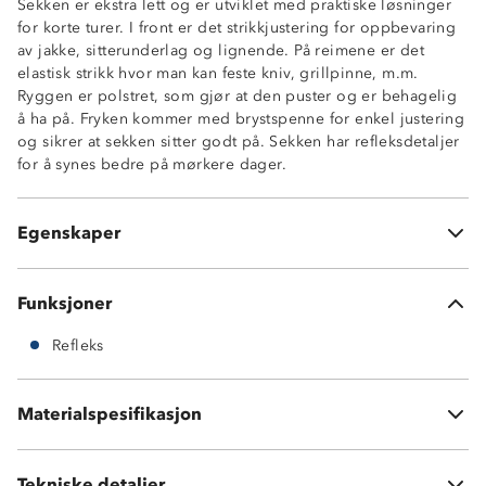
Sekken er ekstra lett og er utviklet med praktiske løsninger
Vekt: 305 g
for korte turer. I front er det strikkjustering for oppbevaring
Mål: 42,5 cm høy
av jakke, sitterunderlag og lignende. På reimene er det
Vektkapasitet: 7-8 kg
elastisk strikk hvor man kan feste kniv, grillpinne, m.m.
Hovedrom med åpen lomme i ryggen
Ryggen er polstret, som gjør at den puster og er behagelig
Topplomme med glidelås
å ha på. Fryken kommer med brystspenne for enkel justering
Strikkfester i front
og sikrer at sekken sitter godt på. Sekken har refleksdetaljer
Meshlomme på siden
for å synes bedre på mørkere dager.
Knagghempe
Brystklips
Justerbare armreimer
Egenskaper
Refleks
Funksjoner
Refleks
Materialspesifikasjon
100 % polyester
Tekniske detaljer