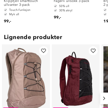
Klippfjell smarttouch
Fagerli ullsokk 3-pack
Br
ullvanter 3-pack
2-
50% ull
Touch-funksjon
30% akryl
Myk ull
99,-
99,-
19
Lignende produkter