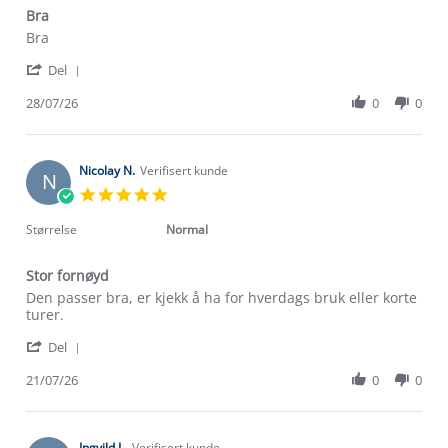
Bra
Review
review
Bra
by
stating
'
Olga
Bra
Del
Share
G.
Review
28/07/26
0
0
on
by
28
Olga
Jul
G.
2026
on
Nicolay N.
Verifisert kunde
N
28
5.0
Jul
star
2026
rating
Størrelse
Normal
Stor fornøyd
Review
review
Den passer bra, er kjekk å ha for hverdags bruk eller korte
by
stating
turer.
Nicolay
Stor
'
N.
fornøyd
Del
Share
on
Review
21/07/26
0
0
21
by
Jul
Nicolay
2026
N.
on
Ingvild L.
Verifisert kunde