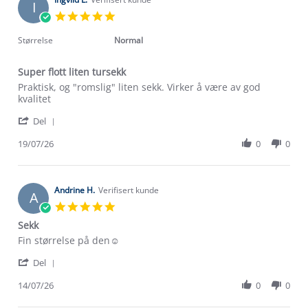
I
21
5.0
Jul
star
2026
rating
Størrelse
Normal
Super flott liten tursekk
Review
review
Praktisk, og "romslig" liten sekk. Virker å være av god
by
stating
kvalitet
Ingvild
Super
'
L.
flott
Del
Share
on
liten
Review
19/07/26
0
0
19
tursekk
by
Jul
Ingvild
2026
L.
on
Andrine H.
Verifisert kunde
A
19
5.0
Jul
star
Sekk
2026
rating
Review
review
Fin størrelse på den☺️
by
stating
'
Andrine
Sekk
Del
Share
H.
Review
14/07/26
0
0
on
by
14
Om Stormberg