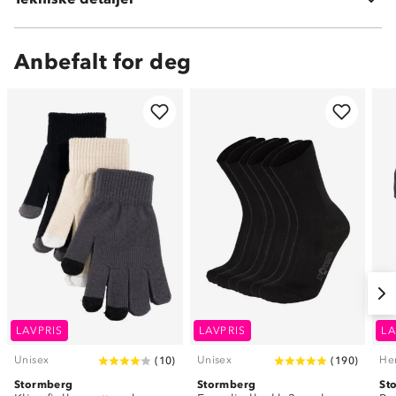
Volum:
15 L
Anbefalt for deg
LAVPRIS
LAVPRIS
LA
Unisex
Unisex
He
(
10
)
(
190
)
Stormberg
Stormberg
St