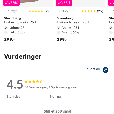
LAVPRIS
LAVPRIS
LA
Turutstyr
Turutstyr
Tur
(
29
)
(
29
)
Stormberg
Stormberg
St
Fryken tursekk 25 L
Fryken tursekk 25 L
Fr
Volum: 25 L
Volum: 25 L
Vekt: 360 g
Vekt: 360 g
299,-
299,-
39
Vurderinger
Levert av
4.5
4.5
4.5
star
star
44 Vurderinger, 1 Spørsmål og svar
rating
rating
Størrelse
Normal
Still et spørsmål