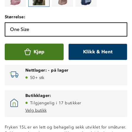
Størrelse:
One Size
Kjøp
Klikk & Hent
Nettlager:
-
på lager
50+ stk
Butikklager:
Tilgjengelig i 17 butikker
Velg butikk
Fryken 15L er en lett og behagelig sekk utviklet for småturer.
Volum: 15 L