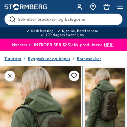
Søk etter produkter og kategorier
Rask levering
Kjøp nå, betal senere
100 dagers åpent kjøp
Nyheter til INTROPRISER 💥 Sjekk produktene
HER!
Turutstyr
Ryggsekker og bager
Barnesekker
Produktet er lagt i handlekurven
Til kassen