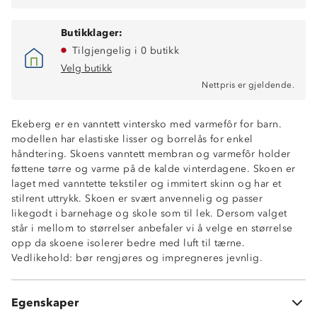
Butikklager:
Tilgjengelig i 0 butikk
Velg butikk
Nettpris er gjeldende.
Ekeberg er en vanntett vintersko med varmefôr for barn.
modellen har elastiske lisser og borrelås for enkel
håndtering. Skoens vanntett membran og varmefôr holder
føttene tørre og varme på de kalde vinterdagene. Skoen er
laget med vanntette tekstiler og immitert skinn og har et
stilrent uttrykk. Skoen er svært anvennelig og passer
likegodt i barnehage og skole som til lek. Dersom valget
står i mellom to størrelser anbefaler vi å velge en størrelse
opp da skoene isolerer bedre med luft til tærne.
Vanntett membran
Vedlikehold: bør rengjøres og impregneres jevnlig.
Varmefôr for ekstra isolering
God stabilitet
Borrelås og strikklisser
Egenskaper
Tekstil og syntetisk skinn