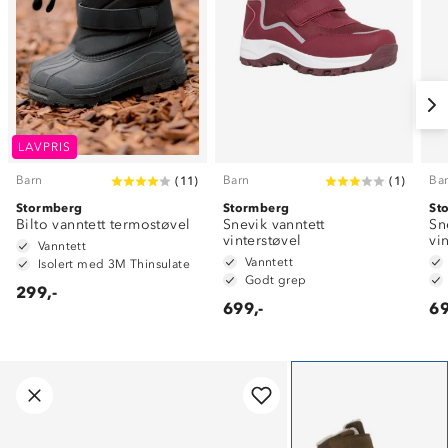
LAVPRIS
Barn
Barn
Ba
(
11
)
(
1
)
Stormberg
Stormberg
St
Bilto vanntett termostøvel
Snevik vanntett
Sn
vinterstøvel
vi
Vanntett
Vanntett
Isolert med 3M Thinsulate
Godt grep
299,-
699,-
69