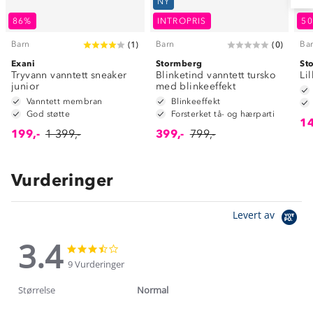
NY
86%
INTROPRIS
5
Barn
Barn
Ba
(
1
)
(
0
)
Exani
Stormberg
St
Tryvann vanntett sneaker
Blinketind vanntett tursko
Li
junior
med blinkeeffekt
Vanntett membran
Blinkeeffekt
God støtte
Forsterket tå- og hærparti
14
199,-
1 399,-
399,-
799,-
Vurderinger
Levert av
3.4
3.4
3.4
star
star
9 Vurderinger
rating
rating
Størrelse
Normal