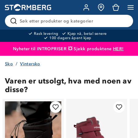
Søk etter produkter og kategorier
Rask levering
Kjøp nå, betal senere
100 dagers åpent kjøp
Nyheter til INTROPRISER 💥 Sjekk produktene
HER!
Sko
Vintersko
Produktet er lagt i handlekurven
Til kassen
Varen er utsolgt, hva med noen av
disse?