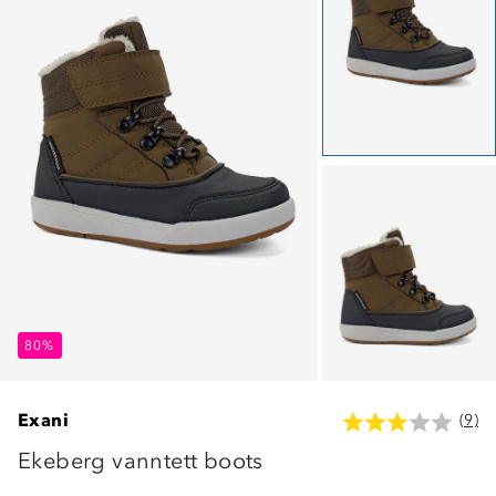
80%
80%
80%
Exani
(9)
Ekeberg vanntett boots