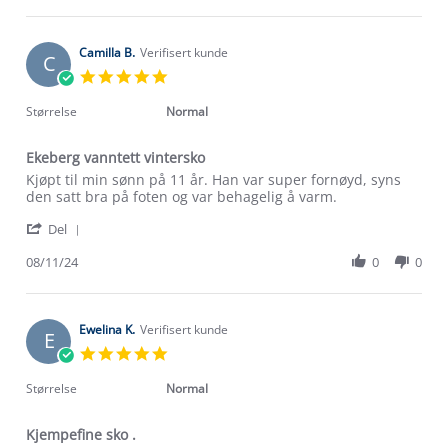
by
9
Tone
Mar
L.
2025
on
Camilla B.
Verifisert kunde
C
9
5.0
Mar
star
2025
rating
Størrelse
Normal
Ekeberg vanntett vintersko
Review
review
Kjøpt til min sønn på 11 år. Han var super fornøyd, syns
by
stating
den satt bra på foten og var behagelig å varm.
Camilla
Ekeberg
'
B.
vanntett
Del
Share
on
vintersko
Review
08/11/24
0
0
8
by
Nov
Camilla
2024
B.
on
Ewelina K.
Verifisert kunde
E
8
5.0
Nov
star
2024
rating
Størrelse
Normal
Kjempefine sko .