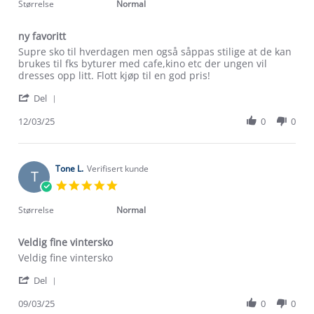
rating
Størrelse
Normal
ny favoritt
Review
review
Supre sko til hverdagen men også såppas stilige at de kan
by
stating
brukes til fks byturer med cafe,kino etc der ungen vil
Ida
ny
dresses opp litt. Flott kjøp til en god pris!
S.
favoritt
'
on
Del
Share
12
Review
12/03/25
0
0
Mar
by
2025
Ida
S.
on
Tone L.
Verifisert kunde
T
12
5.0
Mar
star
2025
rating
Størrelse
Normal
Veldig fine vintersko
Review
review
Veldig fine vintersko
by
stating
'
Tone
Veldig
Del
Share
L.
fine
Review
09/03/25
0
0
on
vintersko