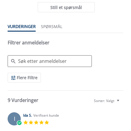
Still et spørsmål
VURDERINGER
SPØRSMÅL
Filtrer anmeldelser
Search
Flere Filtre
Reviews
9 Vurderinger
Sorter:
Valgt
Ida S.
Verifisert kunde
I
5.0
star