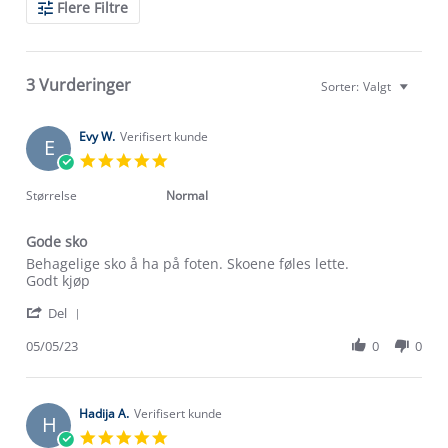
Flere Filtre
Reviews
3 Vurderinger
Sorter:
Valgt
Evy W.
Verifisert kunde
E
5.0
star
rating
Størrelse
Normal
Gode sko
Review
review
Behagelige sko å ha på foten. Skoene føles lette.
by
stating
Godt kjøp
Evy
Gode
'
W.
sko
Del
Share
on
Review
05/05/23
0
0
5
by
May
Evy
2023
W.
on
Hadija A.
Verifisert kunde
H
5
5.0
May