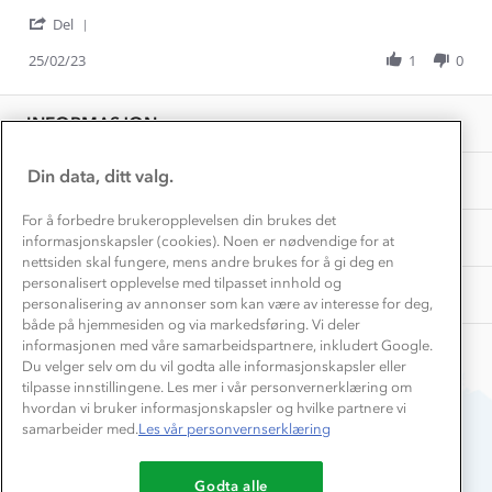
Gunhild
Veldig
Norgesferie 🇳🇴
Våre butikker
'
N.
fornøyd
Del
Materialer
Vask og vedlikehold
Share
on
Få turinspirasjon og tips her⛰
Bedrift, barnehage og SFO
Review
25/02/23
1
0
25
Personvern
by
Feb
EL-retur
Gunhild
Overnatte utendørs⛺
2023
Presse
Samarbeide med oss?
N.
INFORMASJON
Store størrelser
on
Storms turtips🐿️
25
Jobbe hos oss?
Feb
Turmat oppskrifter
Din data, ditt valg.
OM OSS
Leirskole 🥾
2023
Beredskap
For å forbedre brukeropplevelsen din brukes det
Barnehageansatt
TIPS OG RÅD
informasjonskapsler (cookies). Noen er nødvendige for at
nettsiden skal fungere, mens andre brukes for å gi deg en
Tips til hyttetur
personalisert opplevelse med tilpasset innhold og
AKTIVITETER
personalisering av annonser som kan være av interesse for deg,
både på hjemmesiden og via markedsføring. Vi deler
informasjonen med våre samarbeidspartnere, inkludert Google.
Du velger selv om du vil godta alle informasjonskapsler eller
tilpasse innstillingene. Les mer i vår personvernerklæring om
hvordan vi bruker informasjonskapsler og hvilke partnere vi
samarbeider med.
Les vår personvernserklæring
Du betaler enkelt med
Godta alle