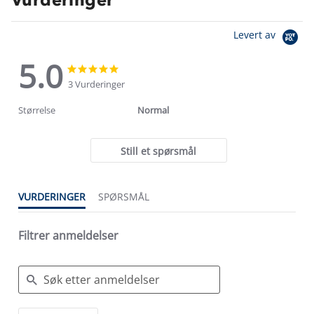
Levert av
5.0
5.0
5.0
star
star
3 Vurderinger
rating
rating
Størrelse
Normal
Still et spørsmål
VURDERINGER
SPØRSMÅL
Filtrer anmeldelser
Search