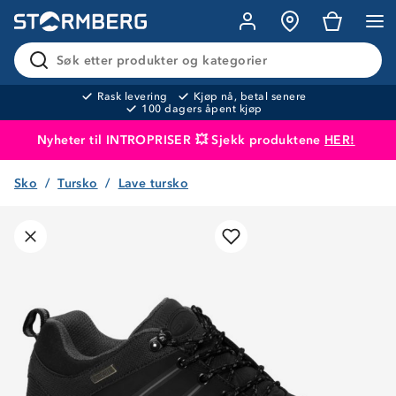
Søk etter produkter og kategorier
Rask levering
Kjøp nå, betal senere
100 dagers åpent kjøp
Nyheter til INTROPRISER 💥 Sjekk produktene
HER!
Sko
Tursko
Lave tursko
Produktet er lagt i handlekurven
Til kassen