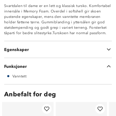
Svartdalen til dame er en lett og klassisk tursko. Komfortabel
innersåle i Memory Foam. Overdel i softshell gir skoen
pustende egenskaper, mens den vanntette membranen
holder føttene tørre. Gummiblanding i yttersålen gir god
Vanntett membran
støtdempending og godt grep i variert terreng. Forsterket
Overdel i softshell
tåparti for bedre slitestyrke.Turskoen har normal passform.
Memory foam-innersåle
Stabil gripsåle
Phylon gummisåle
Egenskaper
Støtdemping i yttersåle
Funksjoner
Vanntett
Anbefalt for deg