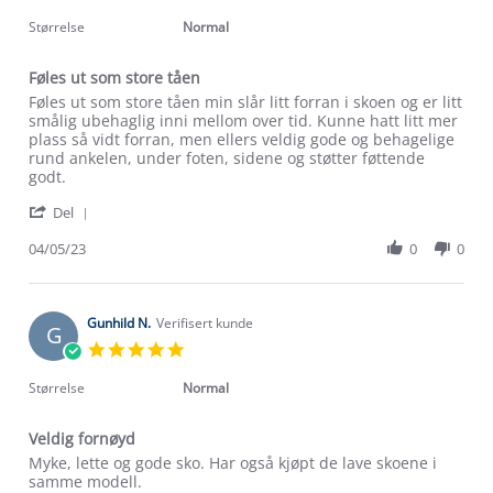
star
2023
rating
Størrelse
Normal
Føles ut som store tåen
Review
review
Føles ut som store tåen min slår litt forran i skoen og er litt
by
stating
smålig ubehaglig inni mellom over tid. Kunne hatt litt mer
Hadija
Føles
plass så vidt forran, men ellers veldig gode og behagelige
A.
ut
rund ankelen, under foten, sidene og støtter føttende
on
som
godt.
4
store
'
Om Stormberg
May
tåen
Del
Share
2023
Review
04/05/23
0
0
Verdigrunnlag
by
Hadija
Klima og miljø
A.
Trelagsprinsippet barn
on
Gunhild N.
Verifisert kunde
G
Kundeservice
4
Etisk handel
5.0
Alt du trenger til Norgesferien
May
star
Kontakt oss
2023
rating
Dyreetikk
Størrelse
Normal
Dette trenger du til barnehagen
Konkurransevinnere
1% til samfunnet
Veldig fornøyd
Gravidklær
Review
review
Myke, lette og gode sko. Har også kjøpt de lave skoene i
Kundeklubb
Inkludering
by
stating
samme modell.
Hvordan velge riktig turtøy?