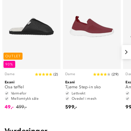
OUTLET
90%
Dame
Dame
Da
(
2
)
(
29
)
Exani
Exani
Ex
Osa tøffel
Tjøme Step-in sko
Åm
Varmefor
Lettvekt
Mellomtykk såle
Ovedel i mesh
49,-
499,-
599,-
99
Vurderinger