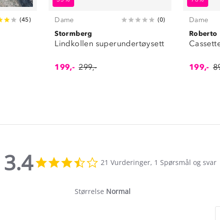
Dame
Dame
(
45
)
(
0
)
Stormberg
Roberto
Lindkollen superundertøysett
Cassett
199,-
299,-
199,-
8
3.4
3.4
21 Vurderinger, 1 Spørsmål og svar
star
rating
Størrelse
Normal