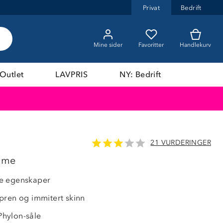
Privat
Bedrift
Mine sider
Favoritter
Handlekurv
Outlet
LAVPRIS
NY: Bedrift
21 VURDERINGER
dame
e egenskaper
pren og immitert skinn
hylon-såle