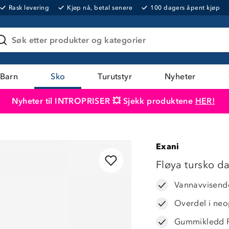
Rask levering
Kjøp nå, betal senere
100 dagers åpent kjøp
Søk etter produkter og kategorier
Barn
Sko
Turutstyr
Nyheter
Nyheter til INTROPRISER 💥 Sjekk produktene
HER!
Produktet er lagt i handlekurven
Til kassen
Exani
Fløya tursko 
Vannavvisend
Overdel i neo
Gummikledd P