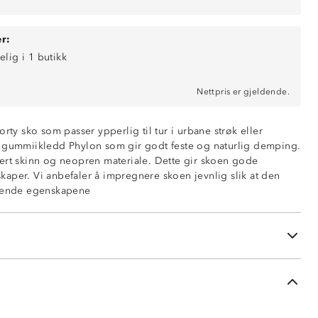
r:
elig i 1 butikk
Nettpris er gjeldende.
orty sko som passer ypperlig til tur i urbane strøk eller
v gummiikledd Phylon som gir godt feste og naturlig demping.
ert skinn og neopren materiale. Dette gir skoen gode
aper. Vi anbefaler å impregnere skoen jevnlig slik at den
isende egenskapene
egenskaper
en og immitert skinn
lon-såle