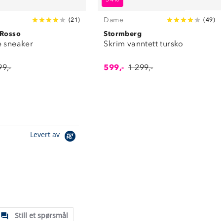
Dame
(
21
)
(
49
)
 Rosso
Stormberg
e sneaker
Skrim vanntett tursko
99,-
599,-
1 299,-
Levert av
Still et spørsmål