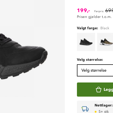
199,-
699
Førpris:
Prisen gjelder t.o.m.
Valgt farge:
Black
Velg størrelse:
Velg størrelse
Legg
Nettlager:
5+ stk