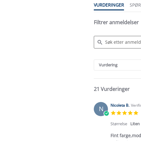
VURDERINGER
SPØ
Filtrer anmeldelser
Search
Reviews
Vurdering
21 Vurderinger
Nicoleta B.
Verif
N
5
s
r
Størrelse
Liten
Fint farge,mod