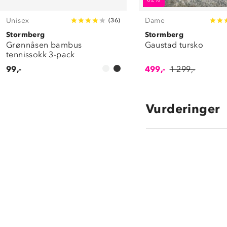
Unisex
Dame
(
36
)
Stormberg
Stormberg
Grønnåsen bambus
Gaustad tursko
tennissokk 3-pack
99,-
499,-
1 299,-
Vurderinger
3.4
star
rating