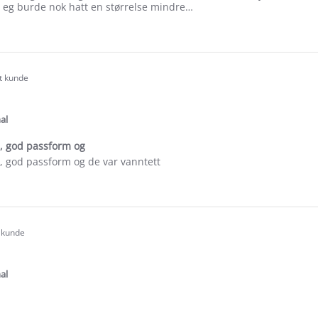
eg burde nok hatt en størrelse mindre…
e
ew
rt kunde
.0
tar
ating
al
d, god passform og
, god passform og de var vanntett
e
ew
t kunde
.0
tar
ating
al