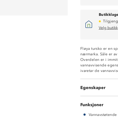
Butikklage
Tilgjeng
Velg butikk
Fløya tursko er en sp
nærmarka. Såle er a
Overdelen er i immit
vannavvisende egensk
ivaretar de vannavv
Vannavvisende 
Overdel i neopr
Egenskaper
Gummikledd Phy
Funksjoner
Vannavstøtende