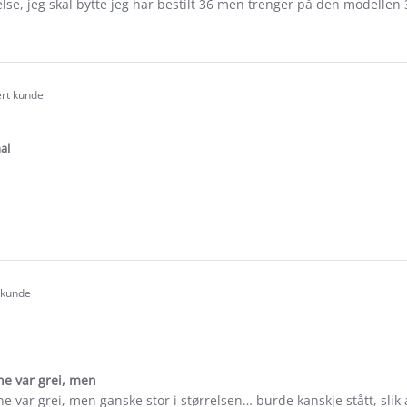
rrelse, jeg skal bytte jeg har bestilt 36 men trenger på den modellen
e
ew
eta
ert kunde
.0
tar
ating
al
e
ew
id
t kunde
.0
tar
ating
ne var grei, men
e var grei, men ganske stor i størrelsen… burde kanskje stått, slik a