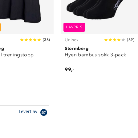
LAVPRIS
Unisex
(
38
)
(
69
)
rg
Stormberg
l treningstopp
Hyen bambus sokk 3-pack
99,-
Levert av