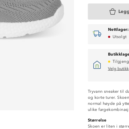
Legg
Nettlager:
Utsolgt
Butikklage
Tilgjeng
Velg butikk
Tryvann sneaker til d
og korte turer. Skoen
normal høyde på ytte
ulike fargekombinasj
Størrelse
Skoen er liten i stør
Lettvekt