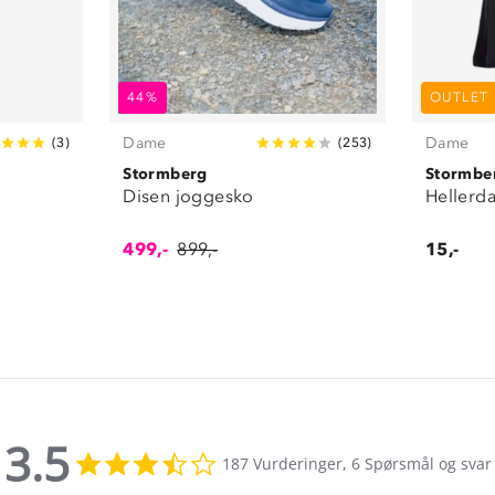
44%
OUTLET
Dame
Dame
(
3
)
(
253
)
Stormberg
Stormbe
Disen joggesko
Hellerda
499,-
899,-
15,-
3.5
3.5
187 Vurderinger, 6 Spørsmål og svar
star
rating