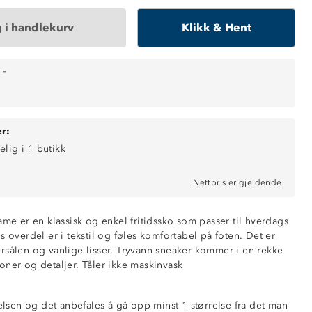
 i handlekurv
Klikk & Hent
-
r:
elig i 1 butikk
Nettpris er gjeldende.
ame er en klassisk og enkel fritidssko som passer til hverdags
s overdel er i tekstil og føles komfortabel på foten. Det er
rsålen og vanlige lisser. Tryvann sneaker kommer i en rekke
oner og detaljer. Tåler ikke maskinvask
relsen og det anbefales å gå opp minst 1 størrelse fra det man