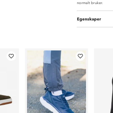
normalt bruker.
Myk
Luftig
Tekstil
Egenskaper
Vanlig høyde på 