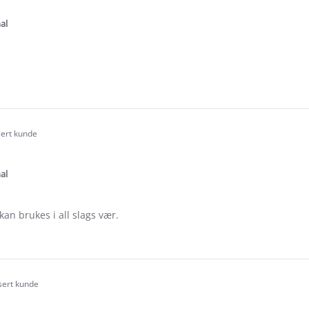
tar
ating
al
e
ew
sert kunde
.0
tar
ating
al
kan brukes i all slags vær.
e
ew
az
isert kunde
.0