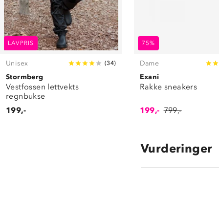
LAVPRIS
75%
Unisex
Dame
(
34
)
Stormberg
Exani
Vestfossen lettvekts
Rakke sneakers
regnbukse
199,-
199,-
799,-
Vurderinger
3.5