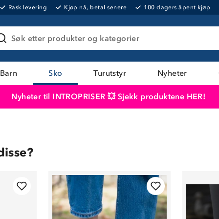
Rask levering
Kjøp nå, betal senere
100 dagers åpent kjøp
Søk etter produkter og kategorier
Barn
Sko
Turutstyr
Nyheter
Nyheter til INTROPRISER 💥 Sjekk produktene
HER!
Produktet er lagt i handlekurven
Til kassen
disse?