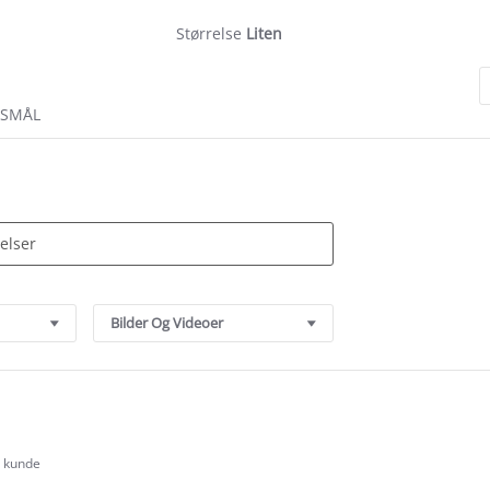
Størrelse
Liten
RSMÅL
Bilder Og Videoer
t kunde
.0