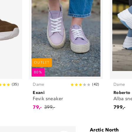
OUTLET
80%
Dame
Dame
(
35
)
(
42
)
Exani
Roberto
Fevik sneaker
Alba sn
79,-
399,-
799,-
Arctic North