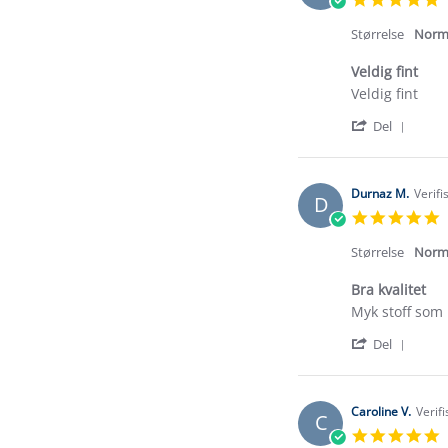
s
r
Størrelse
Norm
Veldig fint
Review
review
Veldig fint
by
stating
'
Katia
Veldig
Del
Shar
E.
fint
Revi
on
by
5
Katia
May
Durnaz M.
Verifi
D
E.
2026
5
on
s
5
r
Størrelse
Norm
May
2026
Bra kvalitet
Review
review
Myk stoff som 
by
stating
'
Durnaz
Bra
Del
Shar
M.
kvalitet
Revi
on
by
28
Durn
Sep
Caroline V.
Verif
C
M.
2025
5
on