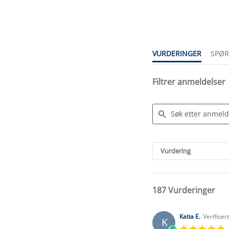
star
rating
VURDERINGER
SPØ
Filtrer anmeldelser
Search
Reviews
Vurdering
187 Vurderinger
Katia E.
Verifiser
K
5