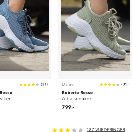
Dame
(
31
)
(
31
)
 Rosso
Roberto Rosso
eaker
Alba sneaker
799,-
187 VURDERINGER