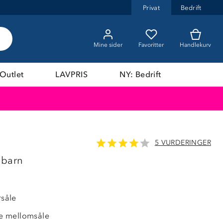
Privat
Bedrift
Mine sider
Favoritter
Handlekurv
Outlet
LAVPRIS
NY: Bedrift
5 VURDERINGER
 barn
rsåle
e mellomsåle