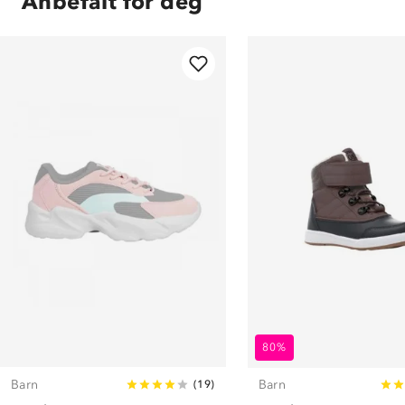
Anbefalt for deg
80%
Barn
Barn
(
19
)