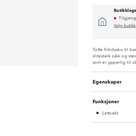
Butikklage
Tilgjeng
Velg butikk
Tofte fritidssko til 
slitesterk såle og s
som er ypperlig til 
Lettvekt
Slitesterk ytterså
Støtdempende 
Egenskaper
Borrelås
Funksjoner
Lettvekt