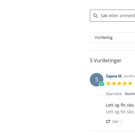
Search
Reviews
Vurdering
5 Vurderinger
Sajana M.
Verifi
S
5
s
r
Størrelse
Norm
Lett og fin sko
Review
review
Lett og fin sko
by
stating
'
Sajana
Lett
Del
Shar
M.
og
Revi
on
fin