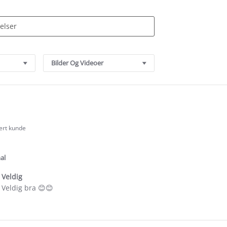
Bilder Og Videoer
sert kunde
.0
tar
ating
al
. Veldig
. Veldig bra 😊😊
e
ew