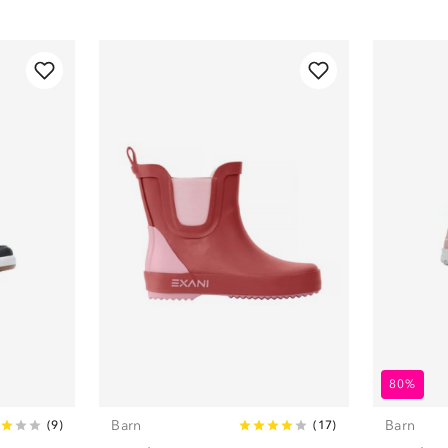
80%
Barn
Barn
(
9
)
(
17
)