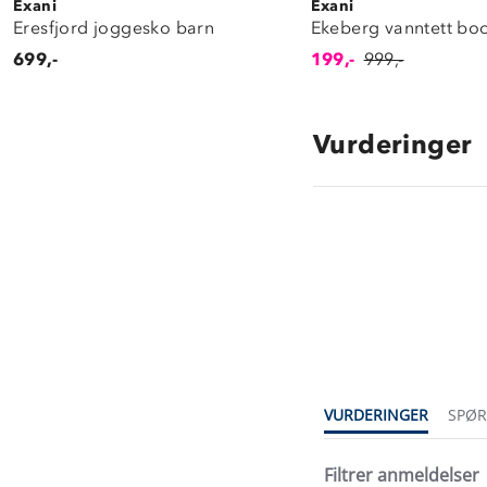
Exani
Exani
Eresfjord joggesko barn
Ekeberg vanntett bo
699,-
199,-
999,-
Vurderinger
3.6
star
rating
VURDERINGER
SPØ
Filtrer anmeldelser