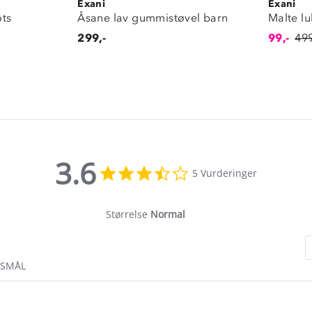
Exani
Exani
ots
Åsane lav gummistøvel barn
Malte lu
299,-
99,-
499
3.6
3.6
5 Vurderinger
star
rating
Størrelse
Normal
RSMÅL