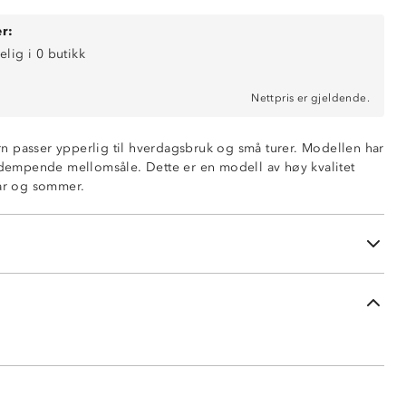
r:
elig i 0 butikk
Nettpris er gjeldende.
barn passer ypperlig til hverdagsbruk og små turer. Modellen har
tødempende mellomsåle. Dette er en modell av høy kvalitet
vår og sommer.
le
mellomsåle