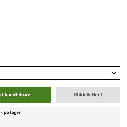
 i handlekurv
Klikk & Hent
-
på lager