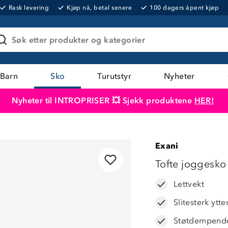
Rask levering
Kjøp nå, betal senere
100 dagers åpent kjøp
Søk etter produkter og kategorier
Barn
Sko
Turutstyr
Nyheter
Nyheter til INTROPRISER 💥 Sjekk produktene
HER!
Produktet er lagt i handlekurven
Til kassen
Exani
Tofte joggesko
Lettvekt
Slitesterk ytte
Støtdempend