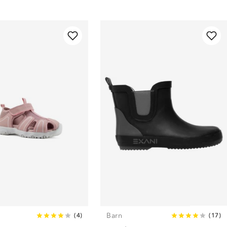
Barn
(
4
)
(
17
)