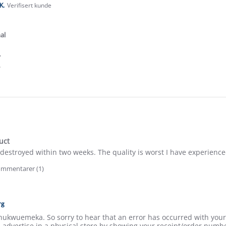
cke
K.
Verifisert kunde
.0
tar
ating
al
.
.
e
ew
-
rethe
.0
tar
uct
ating
destroyed within two weeks. The quality is worst I have experienc
mmentarer (1)
e
ew
wuemeka
rg
hukwuemeka. So sorry to hear that an error has occurred with your 
 advertise in a physical store by showing your receipt/order numbe