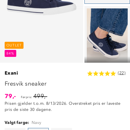
OUTLET
OUTLET
OUTLET
84%
84%
84%
Exani
(22)
Fresvik sneaker
79,-
499,-
Førpris:
Prisen gjelder t.o.m. 8/13/2026. Overstreket pris er laveste
pris de siste 30 dagene.
Valgt farge:
Navy