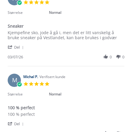
8
5.0
Jul
star
2026
rating
Størrelse
Normal
Sneaker
Review
review
Kjempefine sko, jode å gå i, men det er litt vanskelig å
by
stating
bruke sneaker på Vestlandet, kan bare brukes i godvær
Anne
Sneaker
'
K.
Del
Share
on
Review
03/07/26
0
0
3
by
Jul
Anne
2026
K.
on
Michal P.
Verifisert kunde
M
3
5.0
Jul
star
2026
rating
Størrelse
Normal
100 % perfect
Review
review
100 % perfect
by
stating
'
Michal
100
Del
Share
P.
%