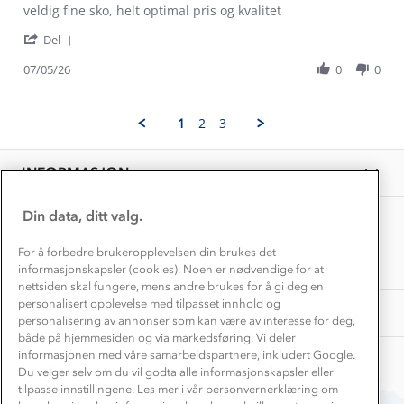
Review
review
veldig fine sko, helt optimal pris og kvalitet
Konkurransevinnere
1% til samfunnet
by
stating
Gravidklær
'
Aina
beste
Del
Kundeklubb
Share
V.
kjøp
Inkludering
Review
Hvordan velge riktig turtøy?
07/05/26
0
0
on
Norgesferie 🇳🇴
Våre butikker
by
7
Materialer
Aina
May
Vask og vedlikehold
V.
Få turinspirasjon og tips her⛰
2026
Bedrift, barnehage og SFO
1
2
3
on
Personvern
EL-retur
7
Overnatte utendørs⛺
Presse
May
Samarbeide med oss?
INFORMASJON
2026
Store størrelser
Storms turtips🐿️
Jobbe hos oss?
Turmat oppskrifter
Din data, ditt valg.
OM OSS
Leirskole 🥾
Beredskap
For å forbedre brukeropplevelsen din brukes det
Barnehageansatt
TIPS OG RÅD
informasjonskapsler (cookies). Noen er nødvendige for at
nettsiden skal fungere, mens andre brukes for å gi deg en
Tips til hyttetur
personalisert opplevelse med tilpasset innhold og
AKTIVITETER
personalisering av annonser som kan være av interesse for deg,
både på hjemmesiden og via markedsføring. Vi deler
informasjonen med våre samarbeidspartnere, inkludert Google.
Du velger selv om du vil godta alle informasjonskapsler eller
tilpasse innstillingene. Les mer i vår personvernerklæring om