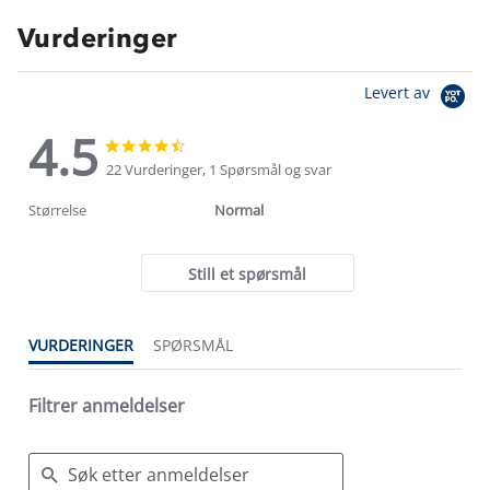
Vurderinger
Levert av
4.5
4.5
4.5
star
star
22 Vurderinger, 1 Spørsmål og svar
rating
rating
Størrelse
Normal
Still et spørsmål
VURDERINGER
SPØRSMÅL
Filtrer anmeldelser