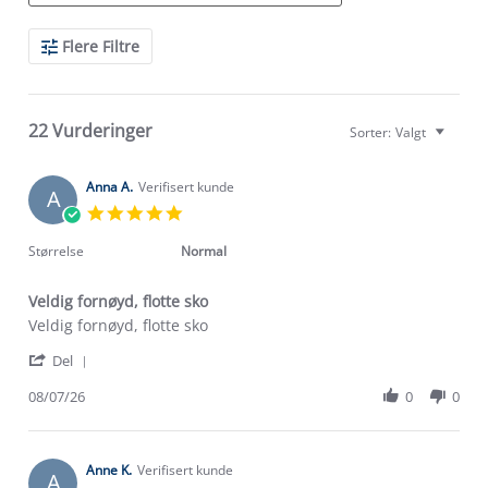
Search
Flere Filtre
Reviews
22 Vurderinger
Sorter:
Valgt
Anna A.
Verifisert kunde
A
5.0
star
rating
Størrelse
Normal
Veldig fornøyd, flotte sko
Review
review
Veldig fornøyd, flotte sko
by
stating
'
Anna
Veldig
Del
Share
A.
fornøyd,
Review
08/07/26
0
0
on
flotte
by
8
sko
Anna
Jul
A.
2026
on
Anne K.
Verifisert kunde
A