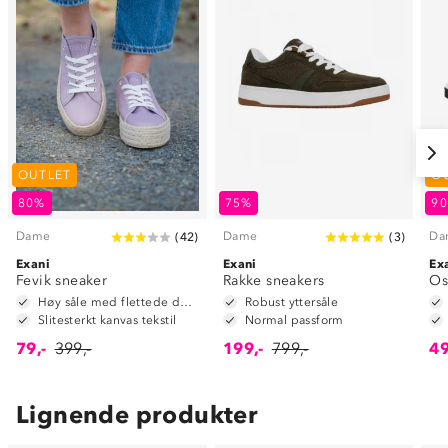
OUTLET
O
80%
75%
9
Dame
Dame
Da
(
42
)
(
3
)
Exani
Exani
Ex
Fevik sneaker
Rakke sneakers
Os
Høy såle med flettede detaljer
Robust yttersåle
Slitesterkt kanvas tekstil
Normal passform
79,-
399,-
199,-
799,-
49
Lignende produkter