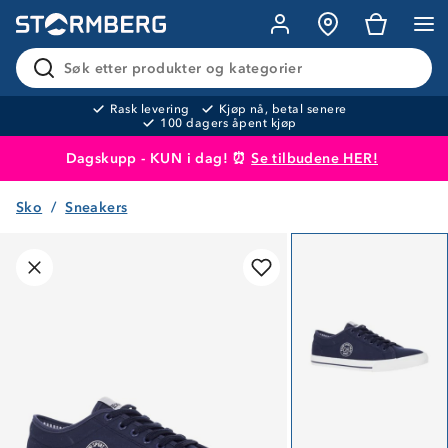
Søk etter produkter og kategorier
Rask levering
Kjøp nå, betal senere
100 dagers åpent kjøp
Dagskupp - KUN i dag! ⏰
Se tilbudene HER!
Sko
Sneakers
Produktet er lagt i handlekurven
Til kassen