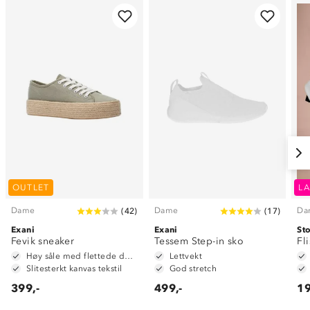
OUTLET
LA
Dame
Dame
Da
(
42
)
(
17
)
Exani
Exani
St
Fevik sneaker
Tessem Step-in sko
Fl
Høy såle med flettede detaljer
Lettvekt
Slitesterkt kanvas tekstil
God stretch
399,-
499,-
19