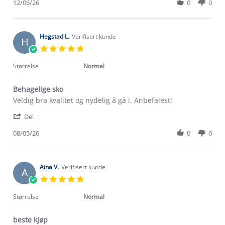
Review
12/06/26
0
0
on
perfect
by
12
Michal
Jun
P.
2026
on
Hegstad L.
Verifisert kunde
H
12
5.0
Jun
star
2026
rating
Størrelse
Normal
Behagelige sko
Review
review
Veldig bra kvalitet og nydelig å gå i. Anbefalest!
by
stating
'
Hegstad
Behagelige
Del
Share
L.
sko
Review
08/05/26
0
0
on
Om Stormberg
by
8
Hegstad
May
Verdigrunnlag
L.
2026
on
Aina V.
Verifisert kunde
A
8
Klima og miljø
5.0
Trelagsprinsippet barn
May
star
Kundeservice
2026
rating
Størrelse
Normal
Etisk handel
Alt du trenger til Norgesferien
Kontakt oss
Dyreetikk
beste kjøp
Dette trenger du til barnehagen