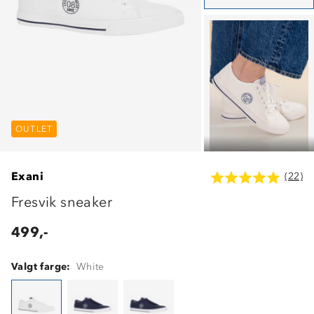
OUTLET
OUTLET
OUTLET
Exani
(22)
Fresvik sneaker
499,-
Valgt farge:
White