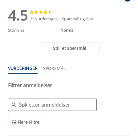
4.5
4.5
4.5
star
star
22 Vurderinger, 1 Spørsmål og svar
rating
rating
Størrelse
Normal
Still et spørsmål
VURDERINGER
SPØRSMÅL
Filtrer anmeldelser
Search
Flere Filtre
Reviews