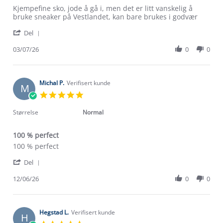
Review
review
Kjempefine sko, jode å gå i, men det er litt vanskelig å
by
stating
bruke sneaker på Vestlandet, kan bare brukes i godvær
Anne
Sneaker
'
K.
Del
Share
on
Review
03/07/26
0
0
3
by
Jul
Anne
2026
K.
on
Michal P.
Verifisert kunde
M
3
5.0
Jul
star
2026
rating
Størrelse
Normal
100 % perfect
Review
review
100 % perfect
by
stating
'
Michal
100
Del
Share
P.
%
Review
12/06/26
0
0
on
perfect
by
12
Michal
Jun
P.
2026
on
Hegstad L.
Verifisert kunde
H
12