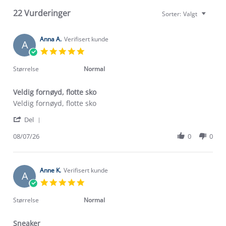
22 Vurderinger
Sorter:
Valgt
Anna A.
Verifisert kunde
A
5.0
star
rating
Størrelse
Normal
Veldig fornøyd, flotte sko
Review
review
Veldig fornøyd, flotte sko
by
stating
'
Anna
Veldig
Del
Share
A.
fornøyd,
Review
08/07/26
0
0
on
flotte
by
8
sko
Anna
Jul
A.
2026
on
Anne K.
Verifisert kunde
A
8
5.0
Jul
star
2026
rating
Størrelse
Normal
Sneaker