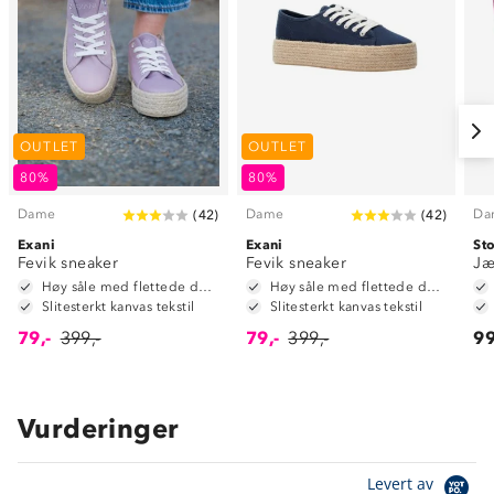
OUTLET
OUTLET
80%
80%
Dame
Dame
Da
(
42
)
(
42
)
Exani
Exani
St
Fevik sneaker
Fevik sneaker
Jæ
Høy såle med flettede detaljer
Høy såle med flettede detaljer
Slitesterkt kanvas tekstil
Slitesterkt kanvas tekstil
79,-
399,-
79,-
399,-
99
Vurderinger
Levert av