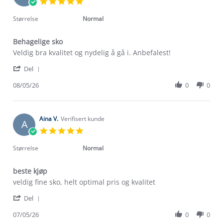
5.0
Jun
star
2026
rating
Størrelse
Normal
Behagelige sko
Review
review
Veldig bra kvalitet og nydelig å gå i. Anbefalest!
by
stating
'
Hegstad
Behagelige
Del
Share
L.
sko
Review
08/05/26
0
0
on
Om Stormberg
by
8
Hegstad
May
Verdigrunnlag
L.
2026
on
Aina V.
Verifisert kunde
A
8
Klima og miljø
5.0
Trelagsprinsippet barn
May
star
Kundeservice
2026
rating
Størrelse
Normal
Etisk handel
Alt du trenger til Norgesferien
Kontakt oss
Dyreetikk
beste kjøp
Dette trenger du til barnehagen
Review
review
veldig fine sko, helt optimal pris og kvalitet
Konkurransevinnere
1% til samfunnet
by
stating
Gravidklær
'
Aina
beste
Del
Kundeklubb
Share
V.
kjøp
Inkludering
Review
Hvordan velge riktig turtøy?
07/05/26
0
0
on
Norgesferie 🇳🇴
Våre butikker
by