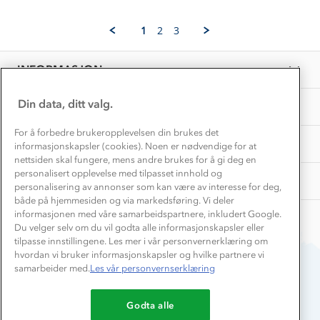
7
Materialer
Aina
May
Vask og vedlikehold
V.
Få turinspirasjon og tips her⛰
2026
Bedrift, barnehage og SFO
1
2
3
on
Personvern
EL-retur
7
Overnatte utendørs⛺
Presse
May
Samarbeide med oss?
INFORMASJON
2026
Store størrelser
Storms turtips🐿️
Jobbe hos oss?
Turmat oppskrifter
Din data, ditt valg.
OM OSS
Leirskole 🥾
Beredskap
For å forbedre brukeropplevelsen din brukes det
Barnehageansatt
TIPS OG RÅD
informasjonskapsler (cookies). Noen er nødvendige for at
nettsiden skal fungere, mens andre brukes for å gi deg en
Tips til hyttetur
personalisert opplevelse med tilpasset innhold og
AKTIVITETER
personalisering av annonser som kan være av interesse for deg,
både på hjemmesiden og via markedsføring. Vi deler
informasjonen med våre samarbeidspartnere, inkludert Google.
Du velger selv om du vil godta alle informasjonskapsler eller
tilpasse innstillingene. Les mer i vår personvernerklæring om
hvordan vi bruker informasjonskapsler og hvilke partnere vi
samarbeider med.
Les vår personvernserklæring
Du betaler enkelt med
Godta alle