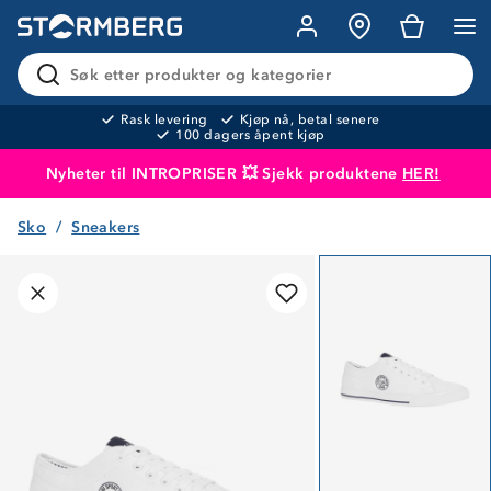
Søk etter produkter og kategorier
Rask levering
Kjøp nå, betal senere
100 dagers åpent kjøp
Nyheter til INTROPRISER 💥 Sjekk produktene
HER!
Sko
Sneakers
Produktet er lagt i handlekurven
Til kassen