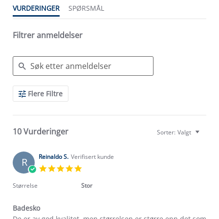
VURDERINGER
SPØRSMÅL
Filtrer anmeldelser
Search
Flere Filtre
Reviews
10 Vurderinger
Sorter:
Valgt
Reinaldo S.
Verifisert kunde
R
5.0
star
rating
Størrelse
Stor
Badesko
Review
review
De er av god kvalitet, men størrelsen er større enn det som