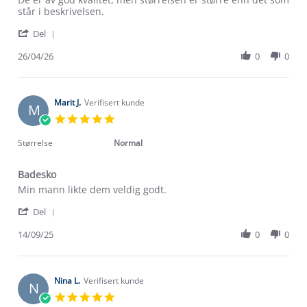
by
stating
står i beskrivelsen.
Reinaldo
Badesko
'
S.
Del
Share
on
Review
26/04/26
0
0
26
by
Apr
Reinaldo
2026
S.
on
Marit J.
Verifisert kunde
M
26
5.0
Apr
star
2026
rating
Størrelse
Normal
Badesko
Review
review
Min mann likte dem veldig godt.
by
stating
'
Marit
Badesko
Del
Share
J.
Review
14/09/25
0
0
on
by
14
Marit
Sep
J.
2025
on
Nina L.
Verifisert kunde
N
14
5.0
Sep