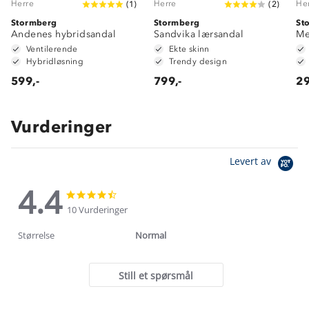
Herre
Herre
He
(
1
)
(
2
)
Stormberg
Stormberg
St
Andenes hybridsandal
Sandvika lærsandal
Me
Ventilerende
Ekte skinn
Hybridløsning
Trendy design
599,-
799,-
29
Vurderinger
Levert av
4.4
4.4
4.4
star
star
10 Vurderinger
rating
rating
Størrelse
Normal
Still et spørsmål