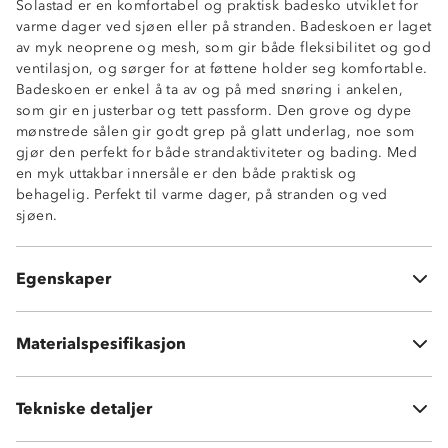
Solastad er en komfortabel og praktisk badesko utviklet for
varme dager ved sjøen eller på stranden. Badeskoen er laget
av myk neoprene og mesh, som gir både fleksibilitet og god
ventilasjon, og sørger for at føttene holder seg komfortable.
Badeskoen er enkel å ta av og på med snøring i ankelen,
som gir en justerbar og tett passform. Den grove og dype
mønstrede sålen gir godt grep på glatt underlag, noe som
gjør den perfekt for både strandaktiviteter og bading. Med
en myk uttakbar innersåle er den både praktisk og
behagelig. Perfekt til varme dager, på stranden og ved
sjøen.
Snøring
Godt grep
Uttakbar innersåle
Overdel: Neoprene + Mesh
Egenskaper
Myk og fleksibel
Yttersåle: TPR
Vedlikehold: Rens badeskoene med ferskvann etter bruk
for å fjerne salt og sand, og la dem tørke naturlig i
Materialspesifikasjon
romtemperatur.
Tekniske detaljer
Vekt:
832 gram i str 42