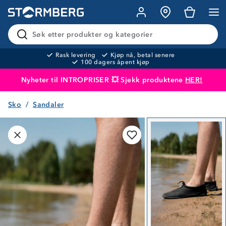
Søk etter produkter og kategorier
Rask levering
Kjøp nå, betal senere
100 dagers åpent kjøp
Nyheter til INTROPRISER 💥 Sjekk produktene
HER!
Sko
Sandaler
Produktet er lagt i handlekurven
Til kassen