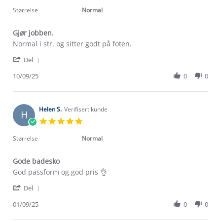
star
2025
rating
Størrelse
Normal
Gjør jobben.
Review
review
Normal i str. og sitter godt på foten.
by
stating
'
Nina
Gjør
Del
Share
L.
jobben.
Review
10/09/25
0
0
on
by
10
Nina
Sep
L.
2025
on
Helen S.
Verifisert kunde
H
10
5.0
Sep
star
2025
rating
Størrelse
Normal
Gode badesko
Review
review
God passform og god pris 👌
by
stating
'
Helen
Gode
Del
Share
S.
badesko
Review
01/09/25
0
0
on
Om Stormberg
by
1
Helen