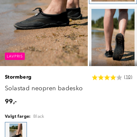
LAVPRIS
LAVPRIS
LAVPRIS
Stormberg
(10)
Solastad neopren badesko
99,-
Valgt farge:
Black