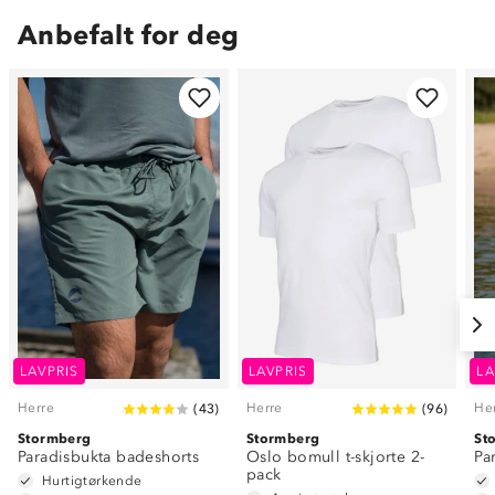
Anbefalt for deg
LAVPRIS
LAVPRIS
LA
Herre
Herre
He
(
43
)
(
96
)
Stormberg
Stormberg
St
Paradisbukta badeshorts
Oslo bomull t-skjorte 2-
Pa
pack
Hurtigtørkende