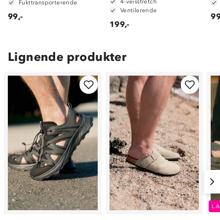
4-veisstretch
Fukttransporterende
Ventilerende
99,-
99
199,-
Lignende produkter
LA